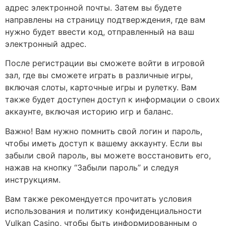
адрес электронной почты. Затем вы будете
направлены на страницу подтверждения, где вам
нужно будет ввести код, отправленный на ваш
электронный адрес.
После регистрации вы сможете войти в игровой
зал, где вы сможете играть в различные игры,
включая слоты, карточные игры и рулетку. Вам
также будет доступен доступ к информации о своих
аккаунте, включая историю игр и баланс.
Важно! Вам нужно помнить свой логин и пароль,
чтобы иметь доступ к вашему аккаунту. Если вы
забыли свой пароль, вы можете восстановить его,
нажав на кнопку “Забыли пароль” и следуя
инструкциям.
Вам также рекомендуется прочитать условия
использования и политику конфиденциальности
Vulkan Casino, чтобы быть информированным о