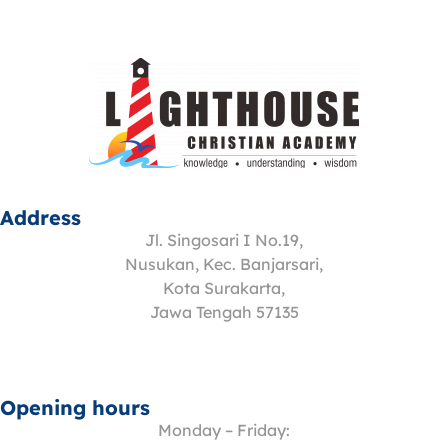
Address
Jl. Singosari I No.19,
Nusukan, Kec. Banjarsari,
Kota Surakarta,
Jawa Tengah 57135
Opening hours
Monday – Friday: