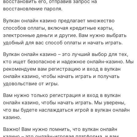
восстановить его, отправив запрос на
восстановление пароля.
Вулкан онлайн казино предлагает множество
способов оплаты, включая кредитные карты,
электронные деньги и другие. Вам нужно выбрать
удобный для вас способ оплаты и начать играть.
Вулкан онлайн казино – это лучший выбор для тех,
кто ищет безопасное и надежное онлайн-казино. Мы
рекомендуем вам регистрацию и вход в вулкан
онлайн казино, чтобы начать играть и получать
удовольствие от игры.
Вам нужно только регистрация и вход в вулкан
онлайн казино, чтобы начать играть. Мы уверены,
что вы будете наслаждаться игрой в вулкан онлайн
казино.
Важно! Вам нужно помнить, что вулкан онлайн
казино – это онлайн-игровая платформа, и вам