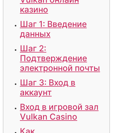
казино
Шаг 1: Введение
данных
Шаг 2:
Подтверждение
электронной почты
Шаг 3: Вход в
аккаунт
Вход в игровой зал
Vulkan Casino
Как