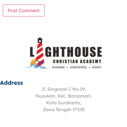
Address
Jl. Singosari I No.19,
Nusukan, Kec. Banjarsari,
Kota Surakarta,
Jawa Tengah 57135