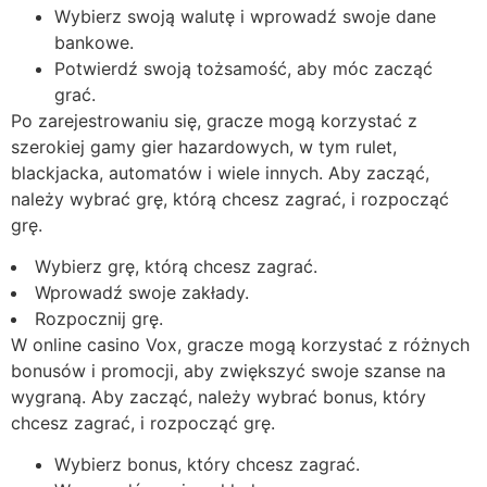
Wybierz swoją walutę i wprowadź swoje dane
bankowe.
Potwierdź swoją tożsamość, aby móc zacząć
grać.
Po zarejestrowaniu się, gracze mogą korzystać z
szerokiej gamy gier hazardowych, w tym rulet,
blackjacka, automatów i wiele innych. Aby zacząć,
należy wybrać grę, którą chcesz zagrać, i rozpocząć
grę.
Wybierz grę, którą chcesz zagrać.
Wprowadź swoje zakłady.
Rozpocznij grę.
W online casino Vox, gracze mogą korzystać z różnych
bonusów i promocji, aby zwiększyć swoje szanse na
wygraną. Aby zacząć, należy wybrać bonus, który
chcesz zagrać, i rozpocząć grę.
Wybierz bonus, który chcesz zagrać.