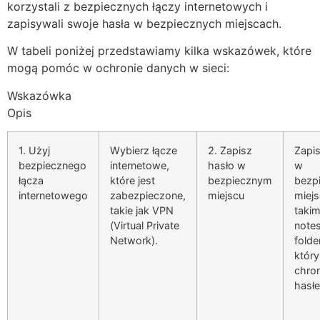
korzystali z bezpiecznych łączy internetowych i
zapisywali swoje hasła w bezpiecznych miejscach.
W tabeli poniżej przedstawiamy kilka wskazówek, które
mogą pomóc w ochronie danych w sieci:
Wskazówka
Opis
1. Użyj
Wybierz łącze
2. Zapisz
Zapis
bezpiecznego
internetowe,
hasło w
w
łącza
które jest
bezpiecznym
bezp
internetowego
zabezpieczone,
miejscu
miejs
takie jak VPN
takim
(Virtual Private
notes
Network).
folde
który
chro
hasł