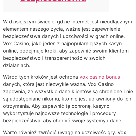
W dzisiejszym świecie, gdzie internet jest nieodłącznym
elementem naszego życia, ważne jest zapewnienie
bezpieczeństwa danych i uczciwości w grach online.
Vox Casino, jako jeden z najpopularniejszych kasyn
online, podejmuje kroki, aby zapewnić swoim klientom
bezpieczeństwo i transparentność w swoich
działaniach.
Wśród tych kroków jest ochrona
vox casino bonus
danych, która jest niezwykle ważna. Vox Casino
zapewnia, że wszystkie dane klientów są chronione i nie
są udostępniane nikomu, kto nie jest uprawniony do ich
otrzymania. Aby zapewnić tę ochronę, kasyno
wykorzystuje najnowsze technologie i procedury
bezpieczeństwa, aby chronić swoje systemy i dane.
Warto również zwrócić uwagę na uczciwość gry. Vox