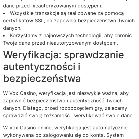
dane przed nieautoryzowanym dostępem.
Wszystkie transakcje są realizowane za pomocą
certyfikatów SSL, co zapewnia bezpieczeństwo Twoich
danych.
Korzystamy z najnowszych technologii, aby chronić
Twoje dane przed nieautoryzowanym dostępem.
Weryfikacja: sprawdzanie
autentyczności i
bezpieczeństwa
W Vox Casino, weryfikacja jest niezwykle ważna, aby
zapewnić bezpieczeństwo i autentyczność Twoich
danych. Dlatego, przed rozpoczęciem gry, zalecamy
sprawdzić swoją tożsamość i weryfikować swoje dane.
W Vox Casino online, weryfikacja jest automatycznie
wykonywana po zalogowaniu się do konta. System