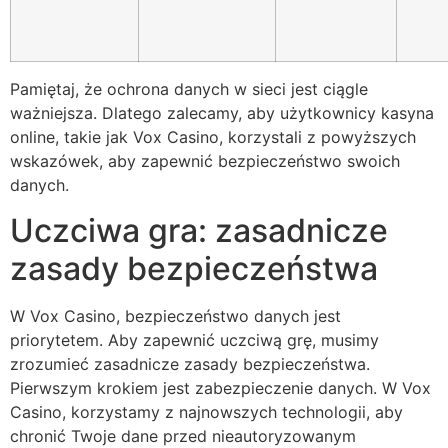
Pamiętaj, że ochrona danych w sieci jest ciągle
ważniejsza. Dlatego zalecamy, aby użytkownicy kasyna
online, takie jak Vox Casino, korzystali z powyższych
wskazówek, aby zapewnić bezpieczeństwo swoich
danych.
Uczciwa gra: zasadnicze
zasady bezpieczeństwa
W Vox Casino, bezpieczeństwo danych jest
priorytetem. Aby zapewnić uczciwą grę, musimy
zrozumieć zasadnicze zasady bezpieczeństwa.
Pierwszym krokiem jest zabezpieczenie danych. W Vox
Casino, korzystamy z najnowszych technologii, aby
chronić Twoje dane przed nieautoryzowanym