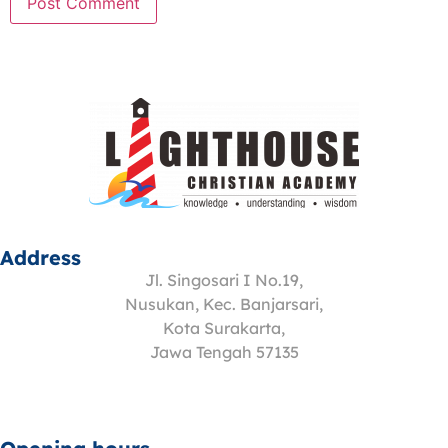
Address
Jl. Singosari I No.19,
Nusukan, Kec. Banjarsari,
Kota Surakarta,
Jawa Tengah 57135