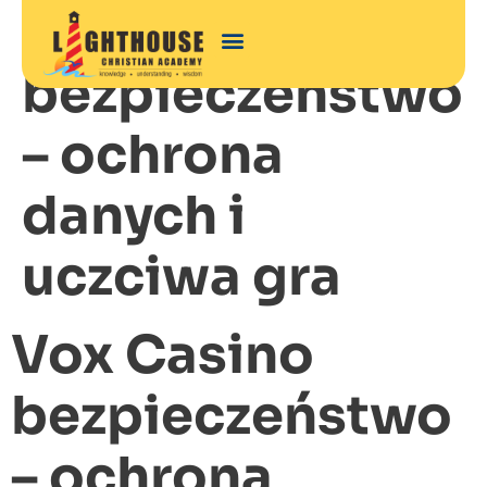
Vox Casino
bezpieczeństwo
– ochrona
danych i
uczciwa gra
Vox Casino
bezpieczeństwo
– ochrona