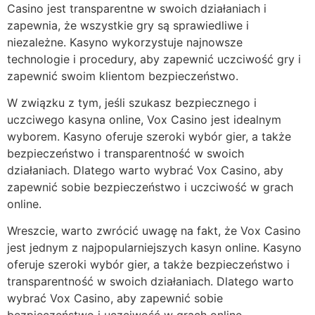
Casino jest transparentne w swoich działaniach i
zapewnia, że wszystkie gry są sprawiedliwe i
niezależne. Kasyno wykorzystuje najnowsze
technologie i procedury, aby zapewnić uczciwość gry i
zapewnić swoim klientom bezpieczeństwo.
W związku z tym, jeśli szukasz bezpiecznego i
uczciwego kasyna online, Vox Casino jest idealnym
wyborem. Kasyno oferuje szeroki wybór gier, a także
bezpieczeństwo i transparentność w swoich
działaniach. Dlatego warto wybrać Vox Casino, aby
zapewnić sobie bezpieczeństwo i uczciwość w grach
online.
Wreszcie, warto zwrócić uwagę na fakt, że Vox Casino
jest jednym z najpopularniejszych kasyn online. Kasyno
oferuje szeroki wybór gier, a także bezpieczeństwo i
transparentność w swoich działaniach. Dlatego warto
wybrać Vox Casino, aby zapewnić sobie