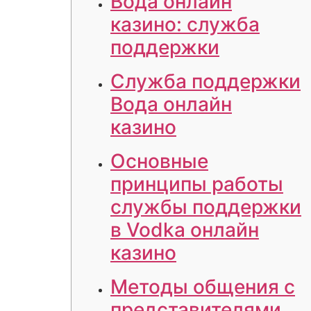
Вода онлайн
казино: служба
поддержки
Служба поддержки
Вода онлайн
казино
Основные
принципы работы
службы поддержки
в Vodka онлайн
казино
Методы общения с
представителями