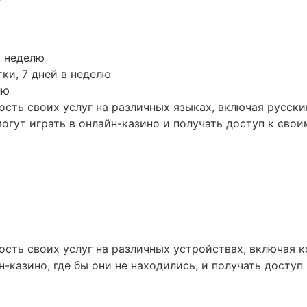
в неделю
тки, 7 дней в неделю
лю
сть своих услуг на различных языках, включая русский
могут играть в онлайн-казино и получать доступ к свои
ость своих услуг на различных устройствах, включая 
н-казино, где бы они не находились, и получать доступ