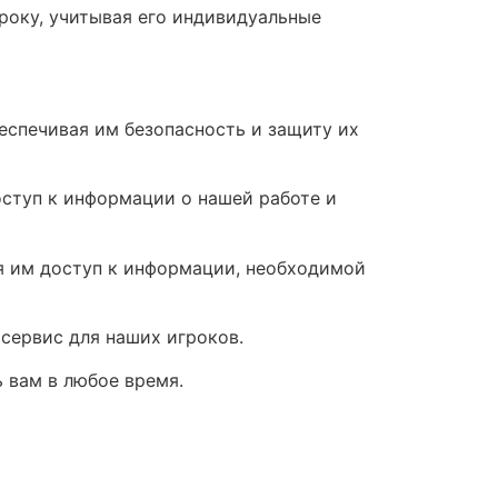
року, учитывая его индивидуальные
спечивая им безопасность и защиту их
ступ к информации о нашей работе и
я им доступ к информации, необходимой
сервис для наших игроков.
 вам в любое время.