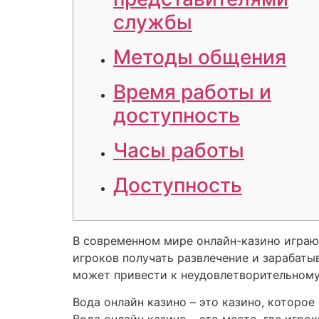
службы
Методы общения
Время работы и
доступность
Часы работы
Доступность
В современном мире онлайн-казино играют
игроков получать развлечение и зарабатыв
может привести к неудовлетворительному
Вода онлайн казино – это казино, которое