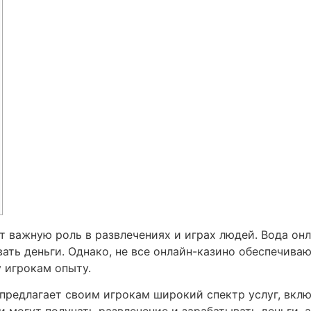
 важную роль в развлечениях и играх людей. Вода онл
ать деньги. Однако, не все онлайн-казино обеспечиваю
 игрокам опыту.
 предлагает своим игрокам широкий спектр услуг, вкл