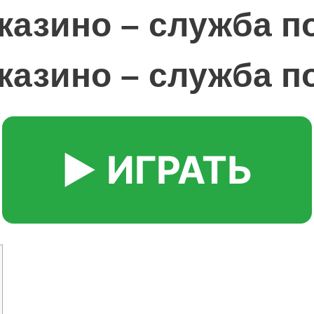
казино – служба 
казино – служба 
▶️ ИГРАТЬ