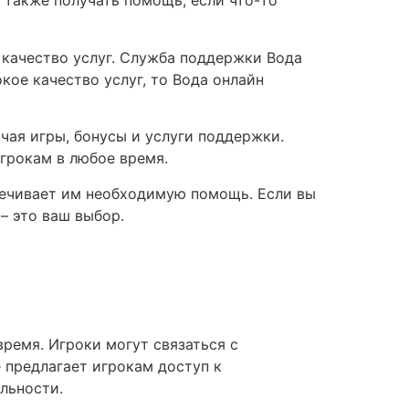
а также получать помощь, если что-то
е качество услуг. Служба поддержки Вода
кое качество услуг, то Вода онлайн
ючая игры, бонусы и услуги поддержки.
грокам в любое время.
спечивает им необходимую помощь. Если вы
– это ваш выбор.
ремя. Игроки могут связаться с
 предлагает игрокам доступ к
льности.