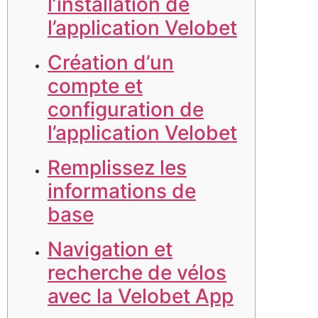
l’installation de
l’application Velobet
Création d’un
compte et
configuration de
l’application Velobet
Remplissez les
informations de
base
Navigation et
recherche de vélos
avec la Velobet App