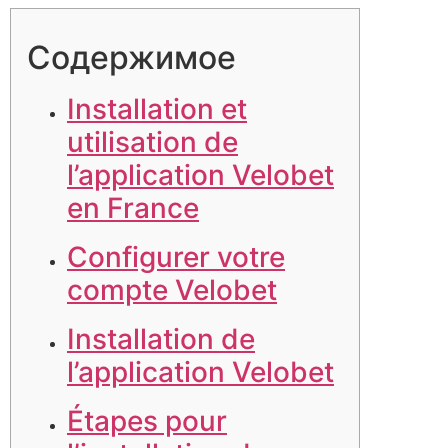
Содержимое
Installation et
utilisation de
l’application Velobet
en France
Configurer votre
compte Velobet
Installation de
l’application Velobet
Étapes pour