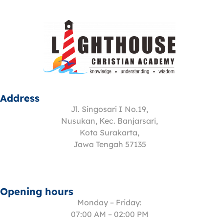
Address
Jl. Singosari I No.19,
Nusukan, Kec. Banjarsari,
Kota Surakarta,
Jawa Tengah 57135
Opening hours
Monday – Friday:
07:00 AM – 02:00 PM