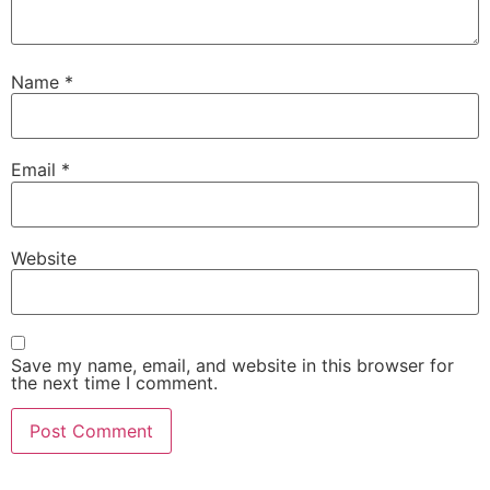
Name
*
Email
*
Website
Save my name, email, and website in this browser for
the next time I comment.