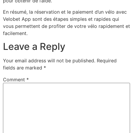
pour obtenir de l’aide.
En résumé, la réservation et le paiement d’un vélo avec
Velobet App sont des étapes simples et rapides qui
vous permettent de profiter de votre vélo rapidement et
facilement.
Leave a Reply
Your email address will not be published.
Required
fields are marked
*
Comment
*