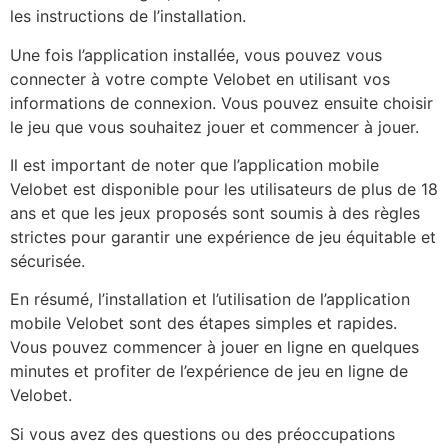
les instructions de l’installation.
Une fois l’application installée, vous pouvez vous
connecter à votre compte Velobet en utilisant vos
informations de connexion. Vous pouvez ensuite choisir
le jeu que vous souhaitez jouer et commencer à jouer.
Il est important de noter que l’application mobile
Velobet est disponible pour les utilisateurs de plus de 18
ans et que les jeux proposés sont soumis à des règles
strictes pour garantir une expérience de jeu équitable et
sécurisée.
En résumé, l’installation et l’utilisation de l’application
mobile Velobet sont des étapes simples et rapides.
Vous pouvez commencer à jouer en ligne en quelques
minutes et profiter de l’expérience de jeu en ligne de
Velobet.
Si vous avez des questions ou des préoccupations