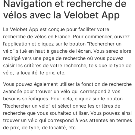
Navigation et recherche de
vélos avec la Velobet App
La Velobet App est conçue pour faciliter votre
recherche de vélos en France. Pour commencer, ouvrez
l’application et cliquez sur le bouton “Rechercher un
vélo” situé en haut à gauche de l’écran. Vous serez alors
redirigé vers une page de recherche où vous pouvez
saisir les critères de votre recherche, tels que le type de
vélo, la localité, le prix, etc.
Vous pouvez également utiliser la fonction de recherche
avancée pour trouver un vélo qui correspond à vos
besoins spécifiques. Pour cela, cliquez sur le bouton
“Rechercher un vélo” et sélectionnez les critères de
recherche que vous souhaitez utiliser. Vous pouvez ainsi
trouver un vélo qui correspond à vos attentes en termes
de prix, de type, de localité, etc.