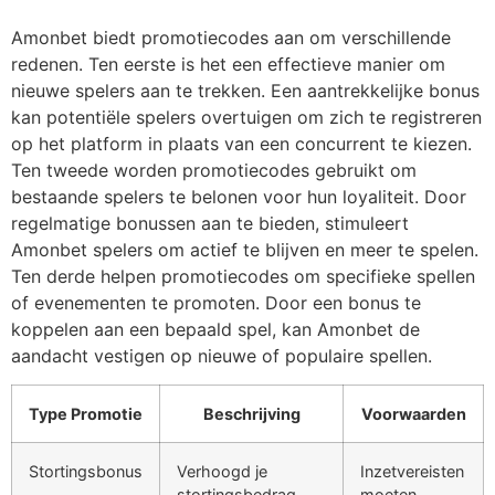
Amonbet biedt promotiecodes aan om verschillende
redenen. Ten eerste is het een effectieve manier om
nieuwe spelers aan te trekken. Een aantrekkelijke bonus
kan potentiële spelers overtuigen om zich te registreren
op het platform in plaats van een concurrent te kiezen.
Ten tweede worden promotiecodes gebruikt om
bestaande spelers te belonen voor hun loyaliteit. Door
regelmatige bonussen aan te bieden, stimuleert
Amonbet spelers om actief te blijven en meer te spelen.
Ten derde helpen promotiecodes om specifieke spellen
of evenementen te promoten. Door een bonus te
koppelen aan een bepaald spel, kan Amonbet de
aandacht vestigen op nieuwe of populaire spellen.
Type Promotie
Beschrijving
Voorwaarden
Stortingsbonus
Verhoogd je
Inzetvereisten
stortingsbedrag
moeten