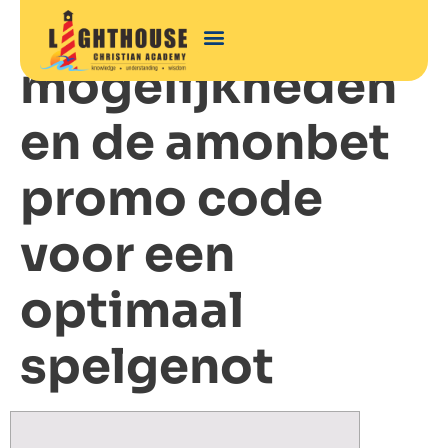
Uitgebreide
mogelijkheden
en de amonbet
promo code
voor een
optimaal
spelgenot