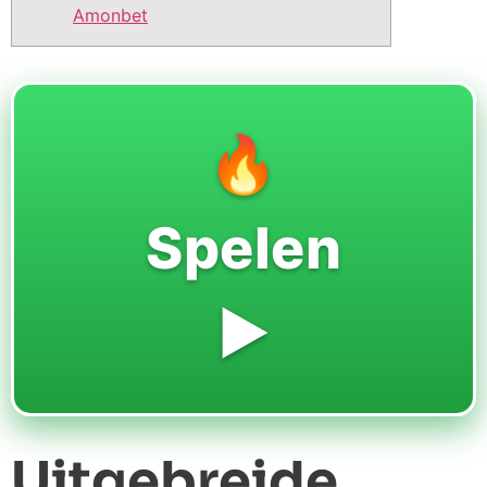
Amonbet
🔥
Spelen
▶️
Uitgebreide