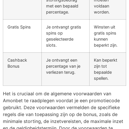
met een bepaald
voldaan
percentage.
worden.
Gratis Spins
Je ontvangt gratis
Winsten uit
spins op
gratis spins
geselecteerde
kunnen
slots.
beperkt zijn.
Cashback
Je ontvangt een
Kan beperkt
Bonus
percentage van je
zijn tot
verliezen terug.
bepaalde
spellen.
Het is cruciaal om de algemene voorwaarden van
Amonbet te raadplegen voordat je een promotiecode
gebruikt. Deze voorwaarden vermelden de specifieke
regels die van toepassing zijn op de bonus, zoals de
minimale storting, de inzetvereisten, de maximale inzet
en de geldigheidstermijn. Door de voorwaarden te