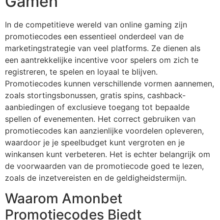
Gamen
In de competitieve wereld van online gaming zijn
promotiecodes een essentieel onderdeel van de
marketingstrategie van veel platforms. Ze dienen als
een aantrekkelijke incentive voor spelers om zich te
registreren, te spelen en loyaal te blijven.
Promotiecodes kunnen verschillende vormen aannemen,
zoals stortingsbonussen, gratis spins, cashback-
aanbiedingen of exclusieve toegang tot bepaalde
spellen of evenementen. Het correct gebruiken van
promotiecodes kan aanzienlijke voordelen opleveren,
waardoor je je speelbudget kunt vergroten en je
winkansen kunt verbeteren. Het is echter belangrijk om
de voorwaarden van de promotiecode goed te lezen,
zoals de inzetvereisten en de geldigheidstermijn.
Waarom Amonbet
Promotiecodes Biedt