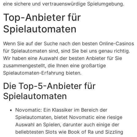
eine sichere und vertrauenswürdige Spielumgebung.
Top-Anbieter für
Spielautomaten
Wenn Sie auf der Suche nach den besten Online-Casinos
für Spielautomaten sind, sind Sie bei uns genau richtig.
Wir haben eine Auswahl der besten Anbieter für Sie
zusammengestellt, die Ihnen eine großartige
Spielautomaten-Erfahrung bieten.
Die Top-5-Anbieter für
Spielautomaten
Novomatic: Ein Klassiker im Bereich der
Spielautomaten, bietet Novomatic eine riesige
Auswahl an Spielen, darunter auch einige der
beliebtesten Slots wie Book of Ra und Sizzling