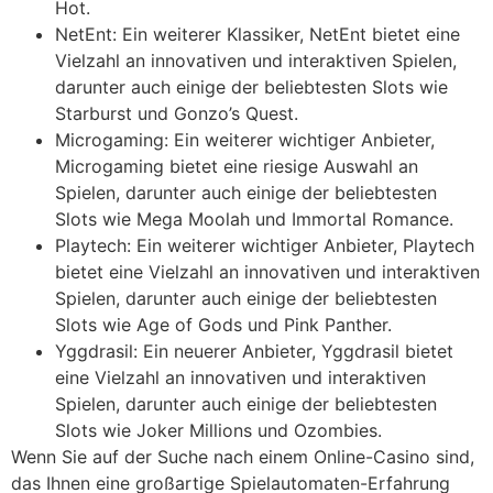
Hot.
NetEnt: Ein weiterer Klassiker, NetEnt bietet eine
Vielzahl an innovativen und interaktiven Spielen,
darunter auch einige der beliebtesten Slots wie
Starburst und Gonzo’s Quest.
Microgaming: Ein weiterer wichtiger Anbieter,
Microgaming bietet eine riesige Auswahl an
Spielen, darunter auch einige der beliebtesten
Slots wie Mega Moolah und Immortal Romance.
Playtech: Ein weiterer wichtiger Anbieter, Playtech
bietet eine Vielzahl an innovativen und interaktiven
Spielen, darunter auch einige der beliebtesten
Slots wie Age of Gods und Pink Panther.
Yggdrasil: Ein neuerer Anbieter, Yggdrasil bietet
eine Vielzahl an innovativen und interaktiven
Spielen, darunter auch einige der beliebtesten
Slots wie Joker Millions und Ozombies.
Wenn Sie auf der Suche nach einem Online-Casino sind,
das Ihnen eine großartige Spielautomaten-Erfahrung