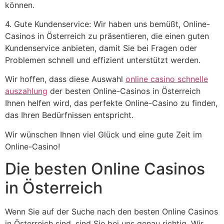
können.
4. Gute Kundenservice: Wir haben uns bemüßt, Online-
Casinos in Österreich zu präsentieren, die einen guten
Kundenservice anbieten, damit Sie bei Fragen oder
Problemen schnell und effizient unterstützt werden.
Wir hoffen, dass diese Auswahl
online casino schnelle
auszahlung
der besten Online-Casinos in Österreich
Ihnen helfen wird, das perfekte Online-Casino zu finden,
das Ihren Bedürfnissen entspricht.
Wir wünschen Ihnen viel Glück und eine gute Zeit im
Online-Casino!
Die besten Online Casinos
in Österreich
Wenn Sie auf der Suche nach den besten Online Casinos
in Österreich sind, sind Sie bei uns genau richtig. Wir