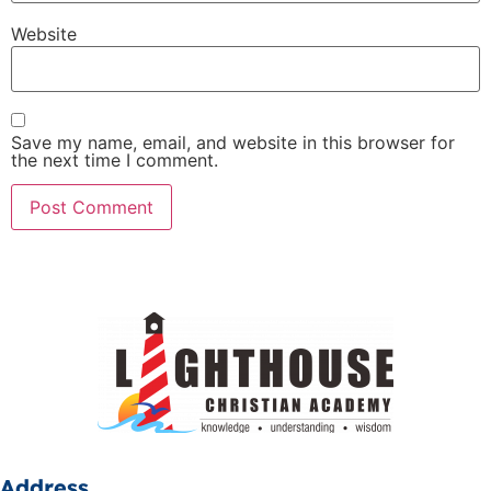
Website
Save my name, email, and website in this browser for
the next time I comment.
Address