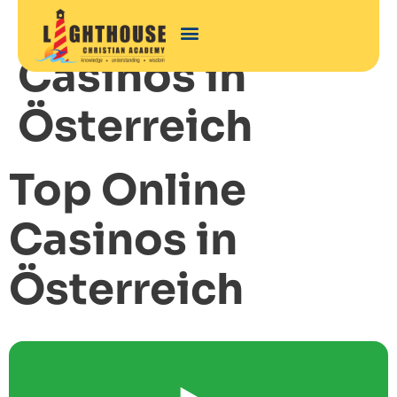
Top Online
Casinos in
Österreich
Top Online
Casinos in
Österreich