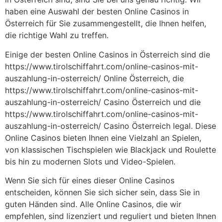
haben eine Auswahl der besten Online Casinos in
Österreich für Sie zusammengestellt, die Ihnen helfen,
die richtige Wahl zu treffen.
Einige der besten Online Casinos in Österreich sind die
https://www.tirolschiffahrt.com/online-casinos-mit-
auszahlung-in-osterreich/ Online Österreich, die
https://www.tirolschiffahrt.com/online-casinos-mit-
auszahlung-in-osterreich/ Casino Österreich und die
https://www.tirolschiffahrt.com/online-casinos-mit-
auszahlung-in-osterreich/ Casino Österreich legal. Diese
Online Casinos bieten Ihnen eine Vielzahl an Spielen,
von klassischen Tischspielen wie Blackjack und Roulette
bis hin zu modernen Slots und Video-Spielen.
Wenn Sie sich für eines dieser Online Casinos
entscheiden, können Sie sich sicher sein, dass Sie in
guten Händen sind. Alle Online Casinos, die wir
empfehlen, sind lizenziert und reguliert und bieten Ihnen