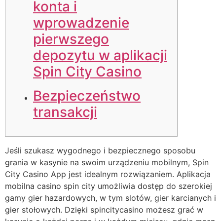
konta i
wprowadzenie
pierwszego
depozytu w aplikacji
Spin City Casino
Bezpieczeństwo
transakcji
Jeśli szukasz wygodnego i bezpiecznego sposobu
grania w kasynie na swoim urządzeniu mobilnym, Spin
City Casino App jest idealnym rozwiązaniem. Aplikacja
mobilna casino spin city umożliwia dostęp do szerokiej
gamy gier hazardowych, w tym slotów, gier karcianych i
gier stołowych. Dzięki spincitycasino możesz grać w