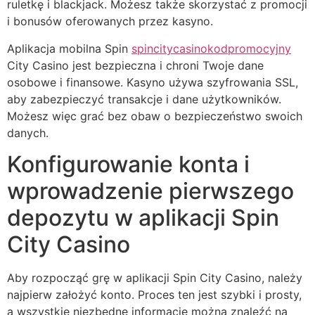
ruletkę i blackjack. Możesz także skorzystać z promocji
i bonusów oferowanych przez kasyno.
Aplikacja mobilna Spin
spincitycasinokodpromocyjny
City Casino jest bezpieczna i chroni Twoje dane
osobowe i finansowe. Kasyno używa szyfrowania SSL,
aby zabezpieczyć transakcje i dane użytkowników.
Możesz więc grać bez obaw o bezpieczeństwo swoich
danych.
Konfigurowanie konta i
wprowadzenie pierwszego
depozytu w aplikacji Spin
City Casino
Aby rozpocząć grę w aplikacji Spin City Casino, należy
najpierw założyć konto. Proces ten jest szybki i prosty,
a wszystkie niezbędne informacje można znaleźć na