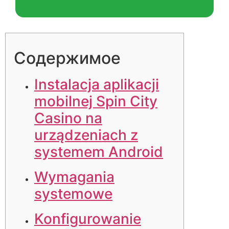
Содержимое
Instalacja aplikacji
mobilnej Spin City
Casino na
urządzeniach z
systemem Android
Wymagania
systemowe
Konfigurowanie