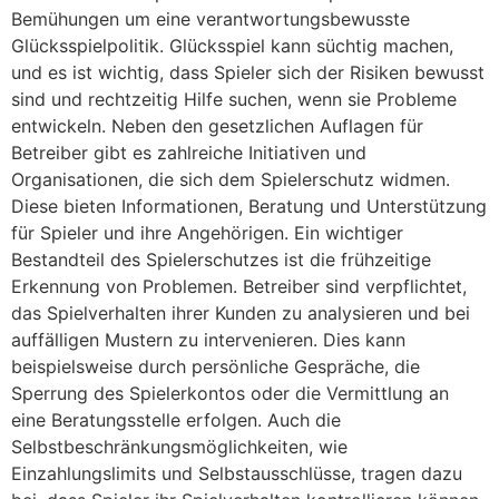
Bemühungen um eine verantwortungsbewusste
Glücksspielpolitik. Glücksspiel kann süchtig machen,
und es ist wichtig, dass Spieler sich der Risiken bewusst
sind und rechtzeitig Hilfe suchen, wenn sie Probleme
entwickeln. Neben den gesetzlichen Auflagen für
Betreiber gibt es zahlreiche Initiativen und
Organisationen, die sich dem Spielerschutz widmen.
Diese bieten Informationen, Beratung und Unterstützung
für Spieler und ihre Angehörigen. Ein wichtiger
Bestandteil des Spielerschutzes ist die frühzeitige
Erkennung von Problemen. Betreiber sind verpflichtet,
das Spielverhalten ihrer Kunden zu analysieren und bei
auffälligen Mustern zu intervenieren. Dies kann
beispielsweise durch persönliche Gespräche, die
Sperrung des Spielerkontos oder die Vermittlung an
eine Beratungsstelle erfolgen. Auch die
Selbstbeschränkungsmöglichkeiten, wie
Einzahlungslimits und Selbstausschlüsse, tragen dazu