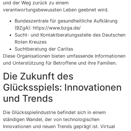
und der Weg zurück zu einem
verantwortungsbewussten Leben geebnet wird.
Bundeszentrale für gesundheitliche Aufklärung
(BZgA): https://www.bzga.de/
Sucht- und Kontaktberatungsstelle des Deutschen
Roten Kreuzes
Suchtberatung der Caritas
Diese Organisationen bieten umfassende Informationen
und Unterstützung für Betroffene und ihre Familien.
Die Zukunft des
Glücksspiels: Innovationen
und Trends
Die Glücksspielindustrie befindet sich in einem
ständigen Wandel, der von technologischen
Innovationen und neuen Trends geprägt ist. Virtual