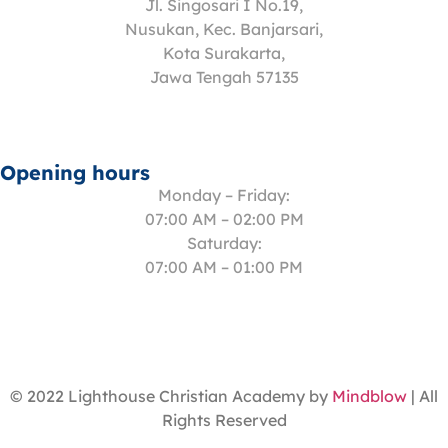
Jl. Singosari I No.19,
Nusukan, Kec. Banjarsari,
Kota Surakarta,
Jawa Tengah 57135
Opening hours
Monday – Friday:
07:00 AM – 02:00 PM
Saturday:
07:00 AM – 01:00 PM
© 2022 Lighthouse Christian Academy by
Mindblow
| All
Rights Reserved