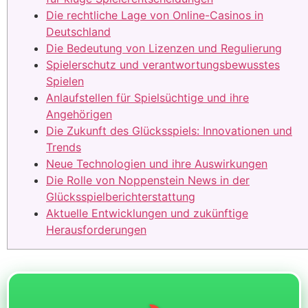
Die rechtliche Lage von Online-Casinos in
Deutschland
Die Bedeutung von Lizenzen und Regulierung
Spielerschutz und verantwortungsbewusstes
Spielen
Anlaufstellen für Spielsüchtige und ihre
Angehörigen
Die Zukunft des Glücksspiels: Innovationen und
Trends
Neue Technologien und ihre Auswirkungen
Die Rolle von Noppenstein News in der
Glücksspielberichterstattung
Aktuelle Entwicklungen und zukünftige
Herausforderungen