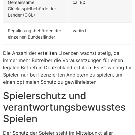
Gemeinsame
ca. 80
Glücksspielbehörde der
Länder (GGL)
Regulierungsbehörden der
variiert
einzelnen Bundesländer
Die Anzahl der erteilten Lizenzen wächst stetig, da
immer mehr Betreiber die Voraussetzungen für einen
legalen Betrieb in Deutschland erfüllen. Es ist wichtig für
Spieler, nur bei lizenzierten Anbietern zu spielen, um
einen optimalen Schutz zu gewährleisten.
Spielerschutz und
verantwortungsbewusstes
Spielen
Der Schutz der Spieler steht im Mittelpunkt aller