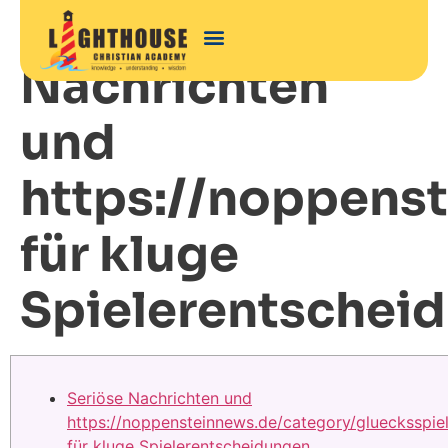
Seriöse
Nachrichten
und
https://noppens
für kluge
Spielerentschei
Seriöse Nachrichten und
https://noppensteinnews.de/category/gluecksspiel
für kluge Spielerentscheidungen