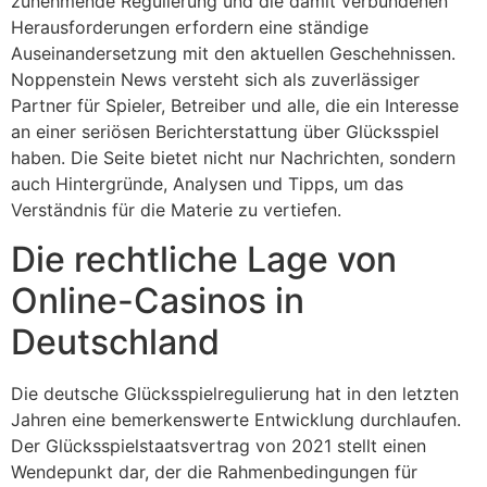
zunehmende Regulierung und die damit verbundenen
Herausforderungen erfordern eine ständige
Auseinandersetzung mit den aktuellen Geschehnissen.
Noppenstein News versteht sich als zuverlässiger
Partner für Spieler, Betreiber und alle, die ein Interesse
an einer seriösen Berichterstattung über Glücksspiel
haben. Die Seite bietet nicht nur Nachrichten, sondern
auch Hintergründe, Analysen und Tipps, um das
Verständnis für die Materie zu vertiefen.
Die rechtliche Lage von
Online-Casinos in
Deutschland
Die deutsche Glücksspielregulierung hat in den letzten
Jahren eine bemerkenswerte Entwicklung durchlaufen.
Der Glücksspielstaatsvertrag von 2021 stellt einen
Wendepunkt dar, der die Rahmenbedingungen für