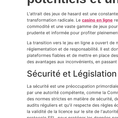
L'attrait des jeux de hasard est une constant
transformation radicale. Le
casino en ligne
re
commodité et une vaste gamme de jeux pour t
prudente et informée pour profiter pleinement
La transition vers le jeu en ligne a ouvert de
réglementation et de responsabilité. Il est 
plateformes fiables et de mettre en place des 
des avantages aux inconvénients, en passant p
Sécurité et Législatio
La sécurité est une préoccupation primordiale 
par une autorité compétente, comme la Commi
des normes strictes en matière de sécurité, d
audits réguliers et qu'il respecte des règles 
la validité de la licence sur le site de l'au
protocole SSL, pour protéger les données pers