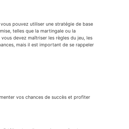
 vous pouvez utiliser une stratégie de base
mise, telles que la martingale ou la
vous devez maîtriser les règles du jeu, les
mances, mais il est important de se rappeler
gmenter vos chances de succès et profiter