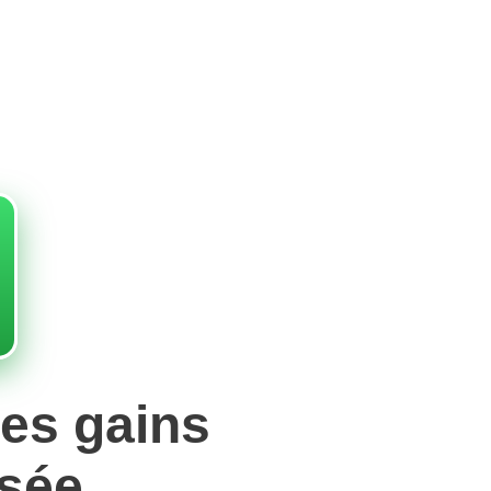
des gains
isée