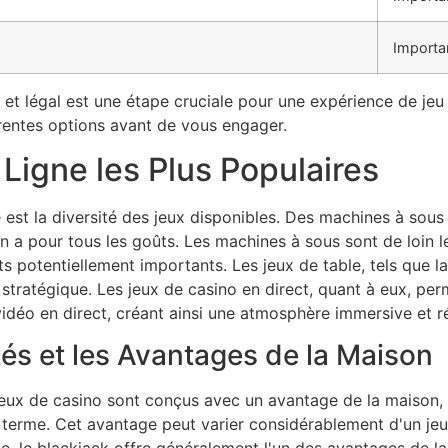
Importa
 et légal est une étape cruciale pour une expérience de jeu
érentes options avant de vous engager.
Ligne les Plus Populaires
ne est la diversité des jeux disponibles. Des machines à sou
en a pour tous les goûts. Les machines à sous sont de loin le
ts potentiellement importants. Les jeux de table, tels que la 
s stratégique. Les jeux de casino en direct, quant à eux, pe
vidéo en direct, créant ainsi une atmosphère immersive et ré
és et les Avantages de la Maison
jeux de casino sont conçus avec un avantage de la maison, 
terme. Cet avantage peut varier considérablement d'un jeu à 