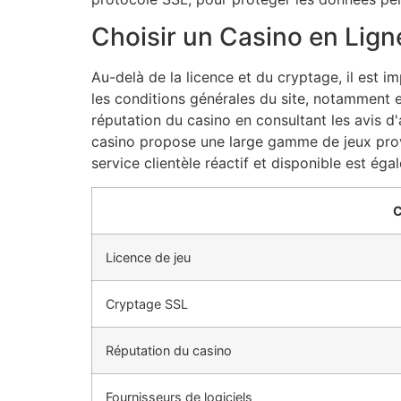
Choisir un Casino en Lign
Au-delà de la licence et du cryptage, il est 
les conditions générales du site, notamment e
réputation du casino en consultant les avis d
casino propose une large gamme de jeux prov
service clientèle réactif et disponible est éga
C
Licence de jeu
Cryptage SSL
Réputation du casino
Fournisseurs de logiciels