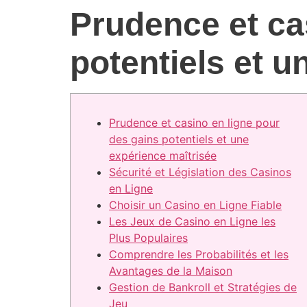
Prudence et ca
potentiels et u
Prudence et casino en ligne pour
des gains potentiels et une
expérience maîtrisée
Sécurité et Législation des Casinos
en Ligne
Choisir un Casino en Ligne Fiable
Les Jeux de Casino en Ligne les
Plus Populaires
Comprendre les Probabilités et les
Avantages de la Maison
Gestion de Bankroll et Stratégies de
Jeu