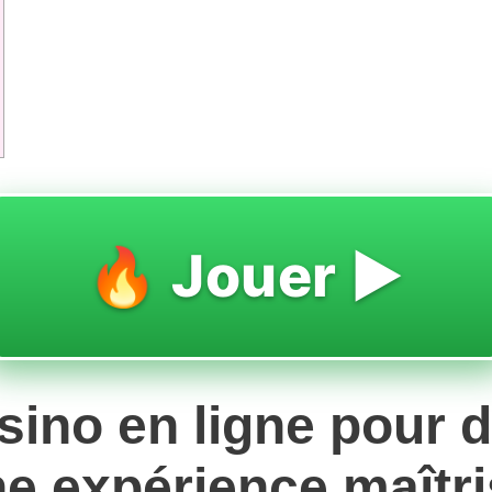
🔥 Jouer ▶️
sino en ligne pour 
ne expérience maîtr