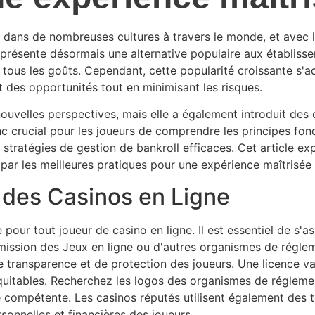
e dans de nombreuses cultures à travers le monde, et avec l
présente désormais une alternative populaire aux établisseme
ous les goûts. Cependant, cette popularité croissante s'
 des opportunités tout en minimisant les risques.
 nouvelles perspectives, mais elle a également introduit des 
donc crucial pour les joueurs de comprendre les principes 
stratégies de gestion de bankroll efficaces. Cet article exp
ar les meilleures pratiques pour une expérience maîtrisée e
n des Casinos en Ligne
pour tout joueur de casino en ligne. Il est essentiel de s'a
ssion des Jeux en ligne ou d'autres organismes de réglem
e transparence et de protection des joueurs. Une licence va
équitables. Recherchez les logos des organismes de réglemen
torité compétente. Les casinos réputés utilisent également d
onnelles et financières des joueurs.