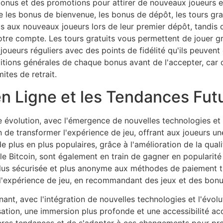
nus et des promotions pour attirer de nouveaux joueurs et f
e les bonus de bienvenue, les bonus de dépôt, les tours gra
s aux nouveaux joueurs lors de leur premier dépôt, tandis
re compte. Les tours gratuits vous permettent de jouer gr
joueurs réguliers avec des points de fidélité qu'ils peuve
nditions générales de chaque bonus avant de l'accepter, car
mites de retrait.
en Ligne et les Tendances Fut
e évolution, avec l'émergence de nouvelles technologies et 
n de transformer l'expérience de jeu, offrant aux joueurs u
 plus en plus populaires, grâce à l'amélioration de la quali
e le Bitcoin, sont également en train de gagner en popular
plus sécurisée et plus anonyme aux méthodes de paiement trad
iser l'expérience de jeu, en recommandant des jeux et des b
ant, avec l'intégration de nouvelles technologies et l'évolu
tion, une immersion plus profonde et une accessibilité accr