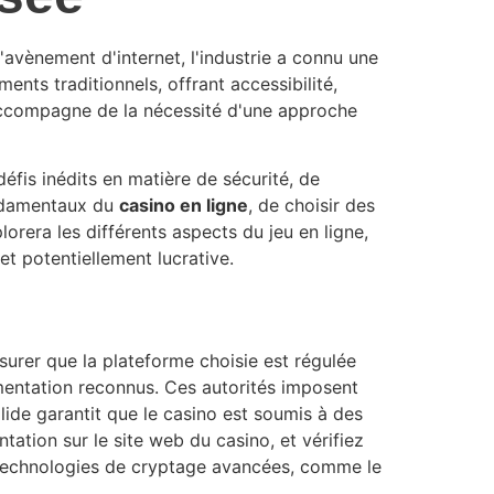
'avènement d'internet, l'industrie a connu une
nts traditionnels, offrant accessibilité,
accompagne de la nécessité d'une approche
défis inédits en matière de sécurité, de
fondamentaux du
casino en ligne
, de choisir des
lorera les différents aspects du jeu en ligne,
t potentiellement lucrative.
ssurer que la plateforme choisie est régulée
entation reconnus. Ces autorités imposent
lide garantit que le casino est soumis à des
tation sur le site web du casino, et vérifiez
es technologies de cryptage avancées, comme le