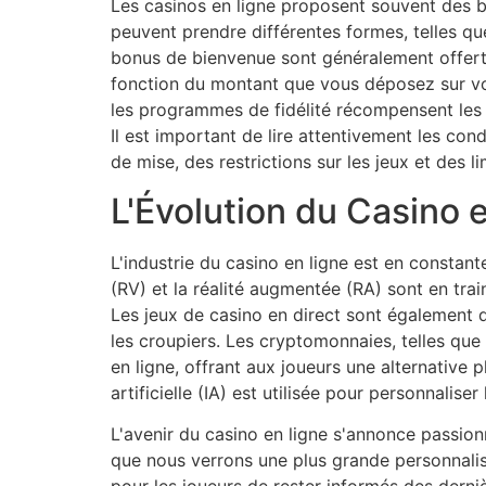
Les casinos en ligne proposent souvent des bo
peuvent prendre différentes formes, telles qu
bonus de bienvenue sont généralement offert
fonction du montant que vous déposez sur vot
les programmes de fidélité récompensent les 
Il est important de lire attentivement les co
de mise, des restrictions sur les jeux et des li
L'Évolution du Casino 
L'industrie du casino en ligne est en constant
(RV) et la réalité augmentée (RA) sont en trai
Les jeux de casino en direct sont également de
les croupiers. Les cryptomonnaies, telles qu
en ligne, offrant aux joueurs une alternative 
artificielle (IA) est utilisée pour personnal
L'avenir du casino en ligne s'annonce passionn
que nous verrons une plus grande personnalisa