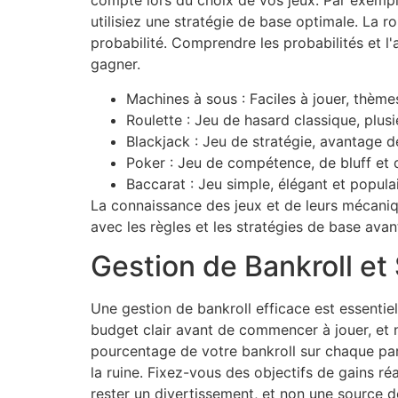
compte lors du choix de vos jeux. Par exemple
utilisiez une stratégie de base optimale. La ro
probabilité. Comprendre les probabilités et 
gagner.
Machines à sous : Faciles à jouer, thème
Roulette : Jeu de hasard classique, plus
Blackjack : Jeu de stratégie, avantage de
Poker : Jeu de compétence, de bluff et 
Baccarat : Jeu simple, élégant et populai
La connaissance des jeux et de leurs mécaniqu
avec les règles et les stratégies de base ava
Gestion de Bankroll et
Une gestion de bankroll efficace est essentie
budget clair avant de commencer à jouer, et n
pourcentage de votre bankroll sur chaque par
la ruine. Fixez-vous des objectifs de gains réa
rester un divertissement, et non une source de