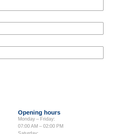
Opening hours
Monday – Friday:
07:00 AM – 02:00 PM
Saturday: