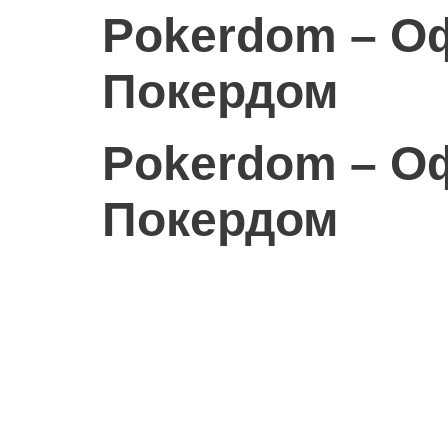
Pokerdom – О
Покердом
Pokerdom – О
Покердом