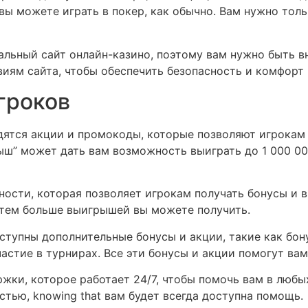
вы можете играть в покер, как обычно. Вам нужно толь
альный сайт онлайн-казино, поэтому вам нужно быть в
иям сайта, чтобы обеспечить безопасность и комфорт 
гроков
одятся акции и промокоды, которые позволяют игрока
ш” может дать вам возможность выиграть до 1 000 000
ности, которая позволяет игрокам получать бонусы и 
, тем больше выигрышей вы можете получить.
оступны дополнительные бонусы и акции, такие как бон
частие в турнирах. Все эти бонусы и акции помогут ва
жки, которое работает 24/7, чтобы помочь вам в любых
тью, knowing that вам будет всегда доступна помощь.