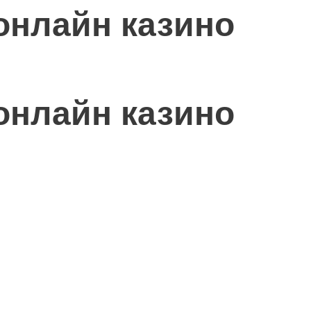
онлайн казино
онлайн казино