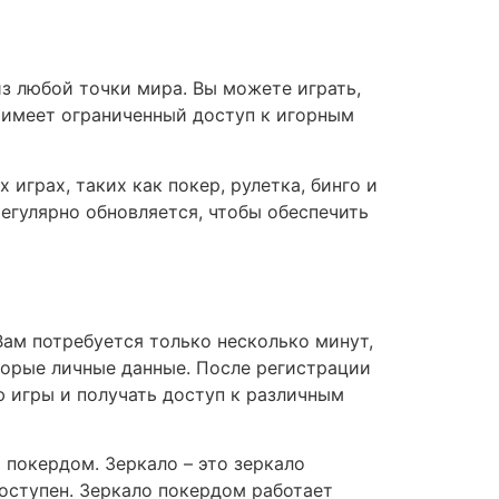
из любой точки мира. Вы можете играть,
о имеет ограниченный доступ к игорным
играх, таких как покер, рулетка, бинго и
регулярно обновляется, чтобы обеспечить
Вам потребуется только несколько минут,
оторые личные данные. После регистрации
ю игры и получать доступ к различным
 покердом. Зеркало – это зеркало
доступен. Зеркало покердом работает