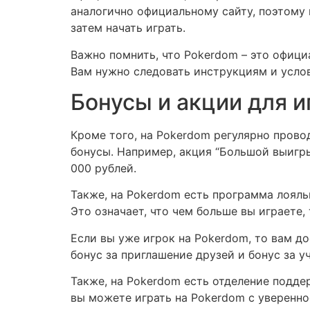
аналогично официальному сайту, поэтому 
затем начать играть.
Важно помнить, что Pokerdom – это офици
Вам нужно следовать инструкциям и услов
Бонусы и акции для и
Кроме того, на Pokerdom регулярно пров
бонусы. Например, акция “Большой выигры
000 рублей.
Также, на Pokerdom есть программа лояль
Это означает, что чем больше вы играете
Если вы уже игрок на Pokerdom, то вам д
бонус за приглашение друзей и бонус за у
Также, на Pokerdom есть отделение поддер
вы можете играть на Pokerdom с увереннос