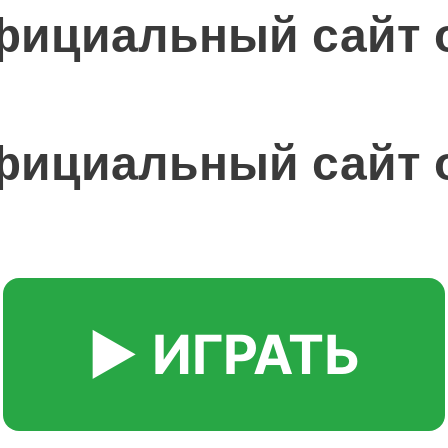
фициальный сайт 
фициальный сайт 
▶️ ИГРАТЬ