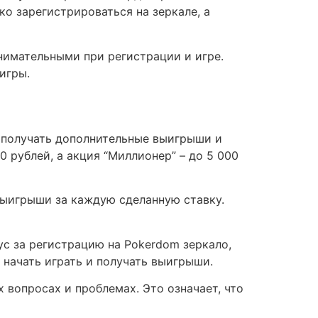
ко зарегистрироваться на зеркале, а
нимательными при регистрации и игре.
игры.
м получать дополнительные выигрыши и
 рублей, а акция “Миллионер” – до 5 000
выигрыши за каждую сделанную ставку.
ус за регистрацию на Pokerdom зеркало,
м начать играть и получать выигрыши.
 вопросах и проблемах. Это означает, что