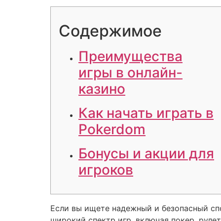
Содержимое
Преимущества
игры в онлайн-
казино
Как начать играть в
Pokerdom
Бонусы и акции для
игроков
Если вы ищете надежный и безопасный сп
широкий спектр игр, включая покер, рулетк