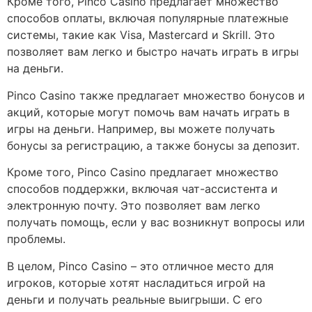
Кроме того, Pinco Casino предлагает множество
способов оплаты, включая популярные платежные
системы, такие как Visa, Mastercard и Skrill. Это
позволяет вам легко и быстро начать играть в игры
на деньги.
Pinco Casino также предлагает множество бонусов и
акций, которые могут помочь вам начать играть в
игры на деньги. Например, вы можете получать
бонусы за регистрацию, а также бонусы за депозит.
Кроме того, Pinco Casino предлагает множество
способов поддержки, включая чат-ассистента и
электронную почту. Это позволяет вам легко
получать помощь, если у вас возникнут вопросы или
проблемы.
В целом, Pinco Casino – это отличное место для
игроков, которые хотят насладиться игрой на
деньги и получать реальные выигрыши. С его