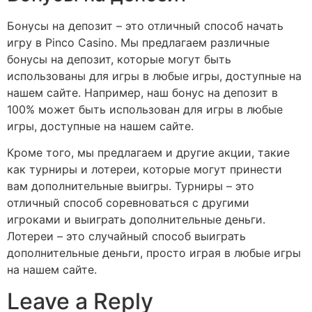
Бонусы на депозит – это отличный способ начать
игру в Pinco Casino. Мы предлагаем различные
бонусы на депозит, которые могут быть
использованы для игры в любые игры, доступные на
нашем сайте. Например, наш бонус на депозит в
100% может быть использован для игры в любые
игры, доступные на нашем сайте.
Кроме того, мы предлагаем и другие акции, такие
как турниры и лотереи, которые могут принести
вам дополнительные выигры. Турниры – это
отличный способ соревноваться с другими
игроками и выиграть дополнительные деньги.
Лотереи – это случайный способ выиграть
дополнительные деньги, просто играя в любые игры
на нашем сайте.
Leave a Reply