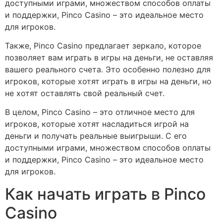
доступными играми, множеством способов оплаты
и поддержки, Pinco Casino – это идеальное место
для игроков.
Также, Pinco Casino предлагает зеркало, которое
позволяет вам играть в игры на деньги, не оставляя
вашего реального счета. Это особенно полезно для
игроков, которые хотят играть в игры на деньги, но
не хотят оставлять свой реальный счет.
В целом, Pinco Casino – это отличное место для
игроков, которые хотят насладиться игрой на
деньги и получать реальные выигрыши. С его
доступными играми, множеством способов оплаты
и поддержки, Pinco Casino – это идеальное место
для игроков.
Как начать играть в Pinco
Casino