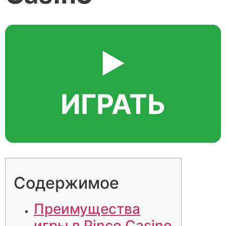
▶️
ИГРАТЬ
Содержимое
Преимущества
игры в Pinco Casino