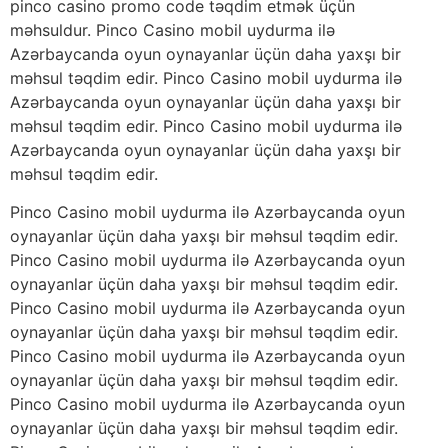
pinco casino promo code təqdim etmək üçün
məhsuldur. Pinco Casino mobil uydurma ilə
Azərbaycanda oyun oynayanlar üçün daha yaxşı bir
məhsul təqdim edir. Pinco Casino mobil uydurma ilə
Azərbaycanda oyun oynayanlar üçün daha yaxşı bir
məhsul təqdim edir. Pinco Casino mobil uydurma ilə
Azərbaycanda oyun oynayanlar üçün daha yaxşı bir
məhsul təqdim edir.
Pinco Casino mobil uydurma ilə Azərbaycanda oyun
oynayanlar üçün daha yaxşı bir məhsul təqdim edir.
Pinco Casino mobil uydurma ilə Azərbaycanda oyun
oynayanlar üçün daha yaxşı bir məhsul təqdim edir.
Pinco Casino mobil uydurma ilə Azərbaycanda oyun
oynayanlar üçün daha yaxşı bir məhsul təqdim edir.
Pinco Casino mobil uydurma ilə Azərbaycanda oyun
oynayanlar üçün daha yaxşı bir məhsul təqdim edir.
Pinco Casino mobil uydurma ilə Azərbaycanda oyun
oynayanlar üçün daha yaxşı bir məhsul təqdim edir.