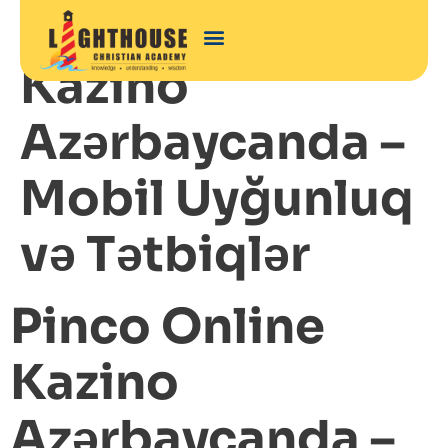
Pinco Online
Kazino
Azərbaycanda –
Mobil Uyğunluq
və Tətbiqlər
Pinco Online
Kazino
Azərbaycanda –