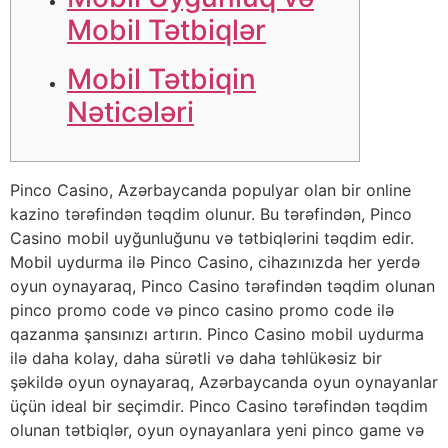
Mobil Tətbiqlər
Mobil Tətbiqin
Nəticələri
Pinco Casino, Azərbaycanda populyar olan bir online
kazino tərəfindən təqdim olunur. Bu tərəfindən, Pinco
Casino mobil uyğunluğunu və tətbiqlərini təqdim edir.
Mobil uydurma ilə Pinco Casino, cihazınızda her yerdə
oyun oynayaraq, Pinco Casino tərəfindən təqdim olunan
pinco promo code və pinco casino promo code ilə
qazanma şansınızı artırın. Pinco Casino mobil uydurma
ilə daha kolay, daha sürətli və daha təhlükəsiz bir
şəkildə oyun oynayaraq, Azərbaycanda oyun oynayanlar
üçün ideal bir seçimdir. Pinco Casino tərəfindən təqdim
olunan tətbiqlər, oyun oynayanlara yeni pinco game və