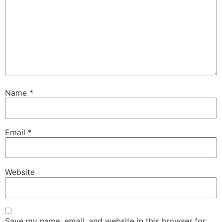
Name
*
Email
*
Website
Save my name, email, and website in this browser for