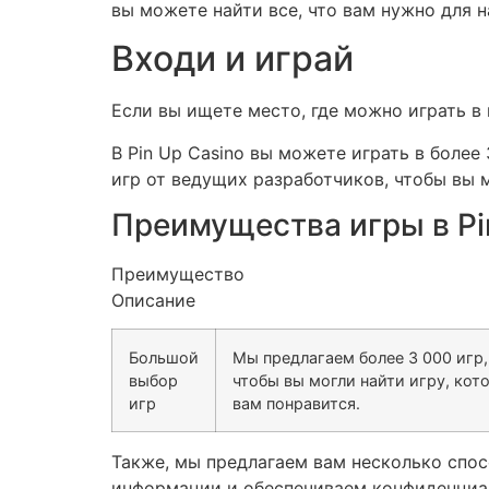
вы можете найти все, что вам нужно для н
Входи и играй
Если вы ищете место, где можно играть в 
В Pin Up Casino вы можете играть в более
игр от ведущих разработчиков, чтобы вы м
Преимущества игры в Pi
Преимущество
Описание
Большой
Мы предлагаем более 3 000 игр,
выбор
чтобы вы могли найти игру, кот
игр
вам понравится.
Также, мы предлагаем вам несколько спосо
информации и обеспечиваем конфиденциа