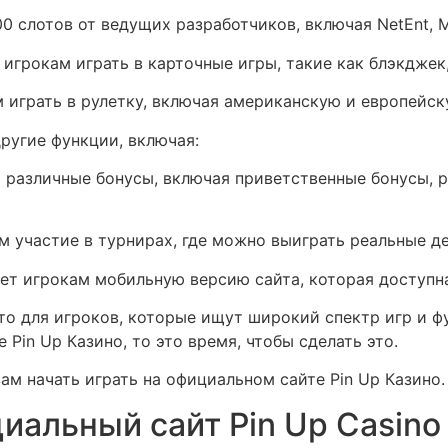
0 слотов от ведущих разработчиков, включая NetEnt, Mi
 игрокам играть в карточные игры, такие как блэкджек,
м играть в рулетку, включая американскую и европейск
другие функции, включая:
м различные бонусы, включая приветственные бонусы, 
м участие в турнирах, где можно выиграть реальные де
ает игрокам мобильную версию сайта, которая доступн
сто для игроков, которые ищут широкий спектр игр и ф
Pin Up Казино, то это время, чтобы сделать это.
ам начать играть на официальном сайте Pin Up Казино.
иальный сайт Pin Up Casino