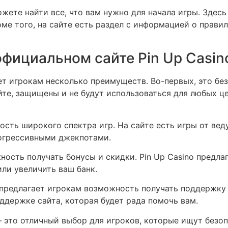
ожете найти все, что вам нужно для начала игры. Здес
оме того, на сайте есть раздел с информацией о правил
фициальном сайте Pin Up Casin
ет игрокам несколько преимуществ. Во-первых, это бе
йте, защищены и не будут использоваться для любых це
ть широкого спектра игр. На сайте есть игры от вед
рогрессивными джекпотами.
сть получать бонусы и скидки. Pin Up Casino предлаг
или увеличить ваш банк.
 предлагает игрокам возможность получать поддержку 
ддержке сайта, которая будет рада помочь вам.
– это отличный выбор для игроков, которые ищут безо