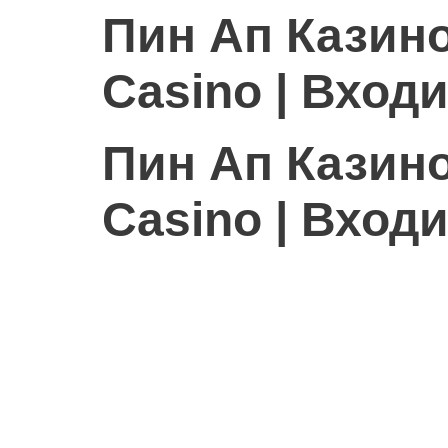
Пин Ап Казин
Casino | Входи
Пин Ап Казин
Casino | Входи