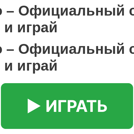
о – Официальный с
 и играй
о – Официальный с
 и играй
▶️ ИГРАТЬ