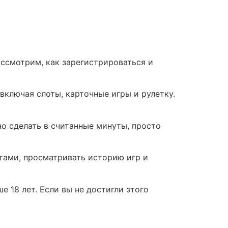
ассмотрим, как зарегистрироваться и
 включая слоты, карточные игры и рулетку.
но сделать в считанные минуты, просто
тами, просматривать историю игр и
е 18 лет. Если вы не достигли этого