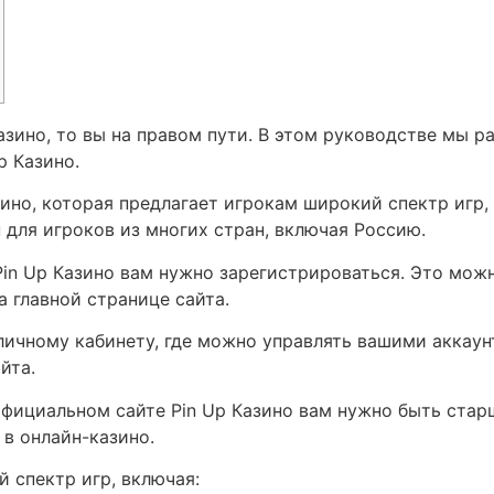
зино, то вы на правом пути. В этом руководстве мы р
p Казино.
зино, которая предлагает игрокам широкий спектр игр,
 для игроков из многих стран, включая Россию.
Pin Up Казино вам нужно зарегистрироваться. Это мож
а главной странице сайта.
личному кабинету, где можно управлять вашими аккаун
йта.
официальном сайте Pin Up Казино вам нужно быть старш
 в онлайн-казино.
 спектр игр, включая: