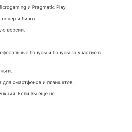
crogaming и Pragmatic Play.
 покер и бинго.
ую версии.
реферальные бонусы и бонусы за участие в
ньги.
а для смартфонов и планшетов.
ункций. Если вы еще не