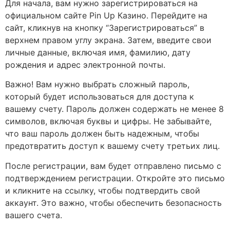
Для начала, вам нужно зарегистрироваться на
официальном сайте Pin Up Казино. Перейдите на
сайт, кликнув на кнопку “Зарегистрироваться” в
верхнем правом углу экрана. Затем, введите свои
личные данные, включая имя, фамилию, дату
рождения и адрес электронной почты.
Важно! Вам нужно выбрать сложный пароль,
который будет использоваться для доступа к
вашему счету. Пароль должен содержать не менее 8
символов, включая буквы и цифры. Не забывайте,
что ваш пароль должен быть надежным, чтобы
предотвратить доступ к вашему счету третьих лиц.
После регистрации, вам будет отправлено письмо с
подтверждением регистрации. Откройте это письмо
и кликните на ссылку, чтобы подтвердить свой
аккаунт. Это важно, чтобы обеспечить безопасность
вашего счета.