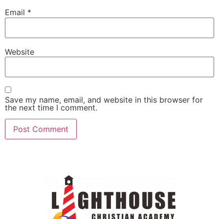
Email
*
Website
Save my name, email, and website in this browser for
the next time I comment.