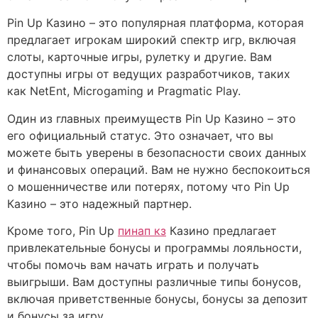
Pin Up Казино – это популярная платформа, которая
предлагает игрокам широкий спектр игр, включая
слоты, карточные игры, рулетку и другие. Вам
доступны игры от ведущих разработчиков, таких
как NetEnt, Microgaming и Pragmatic Play.
Один из главных преимуществ Pin Up Казино – это
его официальный статус. Это означает, что вы
можете быть уверены в безопасности своих данных
и финансовых операций. Вам не нужно беспокоиться
о мошенничестве или потерях, потому что Pin Up
Казино – это надежный партнер.
Кроме того, Pin Up
пинап кз
Казино предлагает
привлекательные бонусы и программы лояльности,
чтобы помочь вам начать играть и получать
выигрыши. Вам доступны различные типы бонусов,
включая приветственные бонусы, бонусы за депозит
и бонусы за игру.