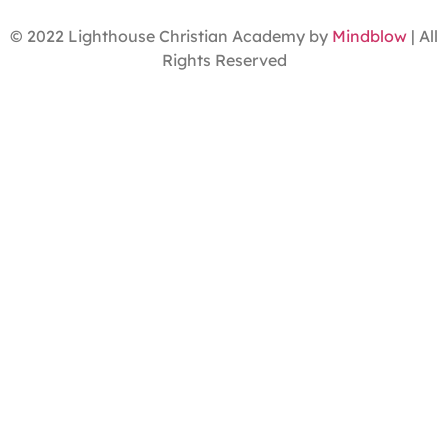
© 2022 Lighthouse Christian Academy by
Mindblow
| All
Rights Reserved