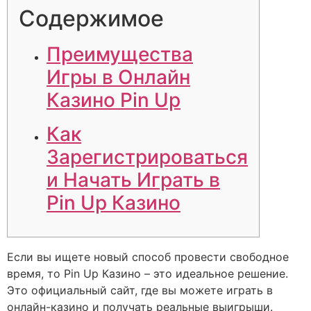
Содержимое
Преимущества
Игры в Онлайн
Казино Pin Up
Как
Зарегистрироваться
и Начать Играть в
Pin Up Казино
Если вы ищете новый способ провести свободное
время, то Pin Up Казино – это идеальное решение.
Это официальный сайт, где вы можете играть в
онлайн-казино и получать реальные выигрыши.