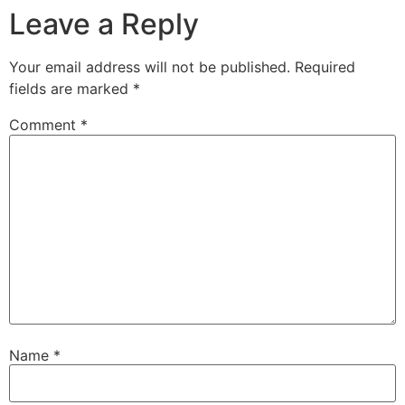
Leave a Reply
Your email address will not be published.
Required
fields are marked
*
Comment
*
Name
*