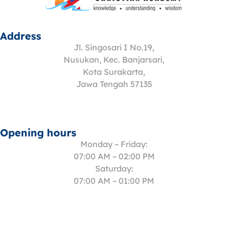
Address
Jl. Singosari I No.19,
Nusukan, Kec. Banjarsari,
Kota Surakarta,
Jawa Tengah 57135
Opening hours
Monday – Friday:
07:00 AM – 02:00 PM
Saturday:
07:00 AM – 01:00 PM