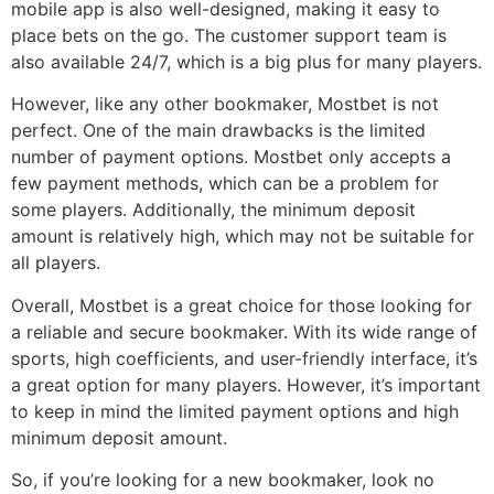
mobile app is also well-designed, making it easy to
place bets on the go. The customer support team is
also available 24/7, which is a big plus for many players.
However, like any other bookmaker, Mostbet is not
perfect. One of the main drawbacks is the limited
number of payment options. Mostbet only accepts a
few payment methods, which can be a problem for
some players. Additionally, the minimum deposit
amount is relatively high, which may not be suitable for
all players.
Overall, Mostbet is a great choice for those looking for
a reliable and secure bookmaker. With its wide range of
sports, high coefficients, and user-friendly interface, it’s
a great option for many players. However, it’s important
to keep in mind the limited payment options and high
minimum deposit amount.
So, if you’re looking for a new bookmaker, look no