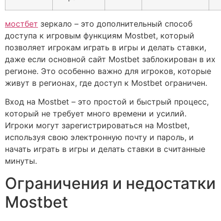
мостбет
зеркало – это дополнительный способ
доступа к игровым функциям Mostbet, который
позволяет игрокам играть в игры и делать ставки,
даже если основной сайт Mostbet заблокирован в их
регионе. Это особенно важно для игроков, которые
живут в регионах, где доступ к Mostbet ограничен.
Вход на Mostbet – это простой и быстрый процесс,
который не требует много времени и усилий.
Игроки могут зарегистрироваться на Mostbet,
используя свою электронную почту и пароль, и
начать играть в игры и делать ставки в считанные
минуты.
Ограничения и недостатки
Mostbet