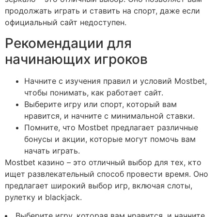
продолжать играть и ставить на спорт, даже если
официальный сайт недоступен.
Рекомендации для
начинающих игроков
Начните с изучения правил и условий Mostbet,
чтобы понимать, как работает сайт.
Выберите игру или спорт, который вам
нравится, и начните с минимальной ставки.
Помните, что Mostbet предлагает различные
бонусы и акции, которые могут помочь вам
начать играть.
Mostbet казино – это отличный выбор для тех, кто
ищет развлекательный способ провести время. Оно
предлагает широкий выбор игр, включая слоты,
рулетку и blackjack.
Выберите игру, которая вам нравится, и начните