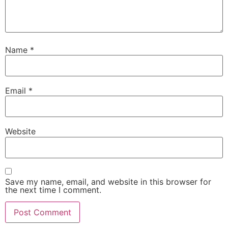
Name
*
Email
*
Website
Save my name, email, and website in this browser for
the next time I comment.