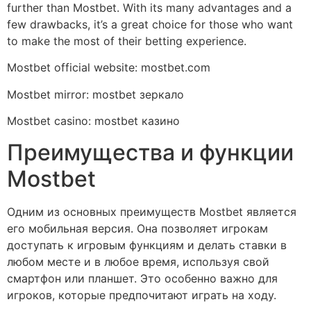
further than Mostbet. With its many advantages and a
few drawbacks, it’s a great choice for those who want
to make the most of their betting experience.
Mostbet official website: mostbet.com
Mostbet mirror: mostbet зеркало
Mostbet casino: mostbet казино
Преимущества и функции
Mostbet
Одним из основных преимуществ Mostbet является
его мобильная версия. Она позволяет игрокам
доступать к игровым функциям и делать ставки в
любом месте и в любое время, используя свой
смартфон или планшет. Это особенно важно для
игроков, которые предпочитают играть на ходу.