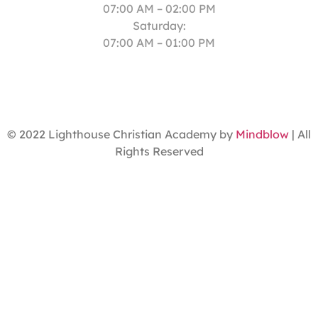
07:00 AM – 02:00 PM
Saturday:
07:00 AM – 01:00 PM
© 2022 Lighthouse Christian Academy by
Mindblow
| All
Rights Reserved