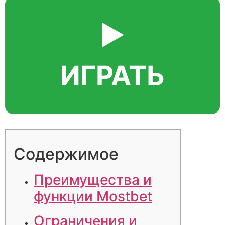
▶️
ИГРАТЬ
Содержимое
Преимущества и
функции Mostbet
Ограничения и