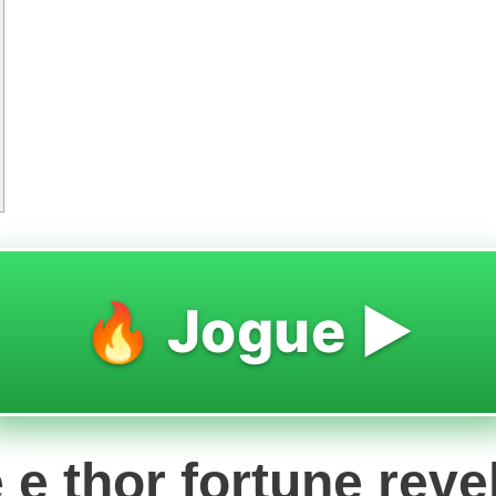
🔥 Jogue ▶️
e e thor fortune rev