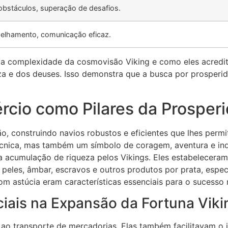
obstáculos, superação de desafios.
selhamento, comunicação eficaz.
a complexidade da cosmovisão Viking e como eles acredit
za e dos deuses. Isso demonstra que a busca por prospe
cio como Pilares da Prosperi
, construindo navios robustos e eficientes que lhes permit
cnica, mas também um símbolo de coragem, aventura e ind
 acumulação de riqueza pelos Vikings. Eles estabeleceram
peles, âmbar, escravos e outros produtos por prata, especi
com astúcia eram características essenciais para o sucesso 
iais na Expansão da Fortuna Viki
 ao transporte de mercadorias. Elas também facilitavam o in