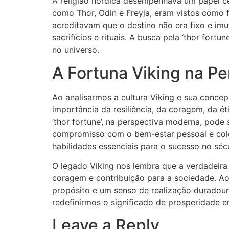
A religião nórdica desempenhava um papel ce
como Thor, Odin e Freyja, eram vistos como 
acreditavam que o destino não era fixo e imu
sacrifícios e rituais. A busca pela ‘thor for
no universo.
A Fortuna Viking na Pe
Ao analisarmos a cultura Viking e sua conce
importância da resiliência, da coragem, da é
‘thor fortune’, na perspectiva moderna, pode
compromisso com o bem-estar pessoal e colet
habilidades essenciais para o sucesso no sécu
O legado Viking nos lembra que a verdadeira
coragem e contribuição para a sociedade. Ao 
propósito e um senso de realização duradouro
redefinirmos o significado de prosperidade e
Leave a Reply