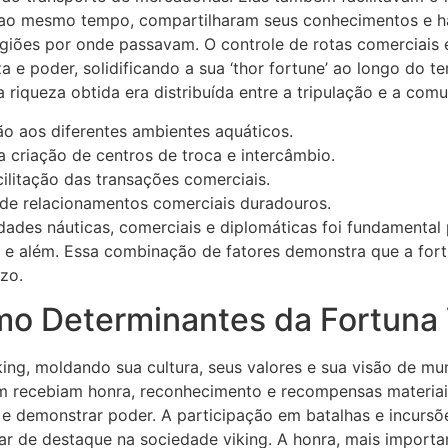
ao mesmo tempo, compartilharam seus conhecimentos e hab
giões por onde passavam. O controle de rotas comerciais 
eza e poder, solidificando a sua ‘thor fortune’ ao longo do
 riqueza obtida era distribuída entre a tripulação e a com
ão aos diferentes ambientes aquáticos.
 criação de centros de troca e intercâmbio.
cilitação das transações comerciais.
 de relacionamentos comerciais duradouros.
dades náuticas, comerciais e diplomáticas foi fundamental
 e além. Essa combinação de fatores demonstra que a fortu
zo.
mo Determinantes da Fortuna 
king, moldando sua cultura, seus valores e sua visão de m
am recebiam honra, reconhecimento e recompensas materiais
 e demonstrar poder. A participação em batalhas e incurs
r de destaque na sociedade viking. A honra, mais important