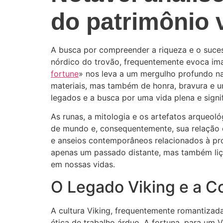
do patrimônio 
A busca por compreender a riqueza e o suces
nórdico do trovão, frequentemente evoca ima
fortune
» nos leva a um mergulho profundo n
materiais, mas também de honra, bravura e um
legados e a busca por uma vida plena e signif
As runas, a mitologia e os artefatos arqueo
de mundo e, consequentemente, sua relação co
e anseios contemporâneos relacionados à pr
apenas um passado distante, mas também liçõe
em nossas vidas.
O Legado Viking e a C
A cultura Viking, frequentemente romantiza
ética de trabalho árduo. A fortuna, para um