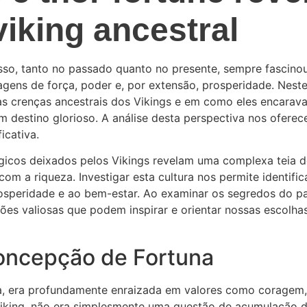
viking ancestral
so, tanto no passado quanto no presente, sempre fascinou
gens de força, poder e, por extensão, prosperidade. Neste
as crenças ancestrais dos Vikings e em como eles encarav
 destino glorioso. A análise desta perspectiva nos oferec
icativa.
lógicos deixados pelos Vikings revelam uma complexa teia 
m a riqueza. Investigar esta cultura nos permite identifi
osperidade e ao bem-estar. Ao examinar os segredos do pa
s valiosas que podem inspirar e orientar nossas escolhas 
oncepção de Fortuna
da, era profundamente enraizada em valores como coragem,
 Viking, não era simplesmente uma questão de acumulação 