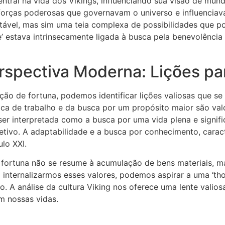
ntral na vida dos Vikings, influenciando sua visão de mun
forças poderosas que governavam o universo e influencia
tável, mas sim uma teia complexa de possibilidades que po
tune’ estava intrinsecamente ligada à busca pela benevolên
rspectiva Moderna: Lições pa
pção de fortuna, podemos identificar lições valiosas que 
tica de trabalho e da busca por um propósito maior são va
 ser interpretada como a busca por uma vida plena e signif
ivo. A adaptabilidade e a busca por conhecimento, caract
lo XXI.
 fortuna não se resume à acumulação de bens materiais, m
internalizarmos esses valores, podemos aspirar a uma ‘thor
. A análise da cultura Viking nos oferece uma lente valio
m nossas vidas.