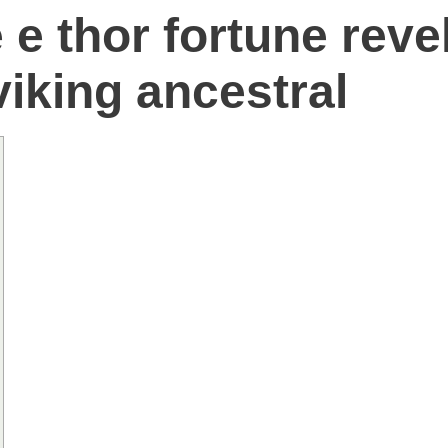
e e thor fortune rev
viking ancestral