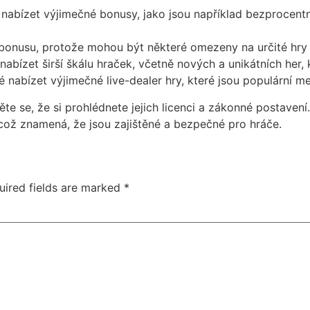
u nabízet výjimečné bonusy, jako jsou například bezproce
onusu, protože mohou být některé omezeny na určité hry 
nabízet širší škálu hraček, včetně nových a unikátních her,
 nabízet výjimečné live-dealer hry, které jsou populární me
těte se, že si prohlédnete jejich licenci a zákonné postaven
což znamená, že jsou zajištěné a bezpečné pro hráče.
uired fields are marked
*