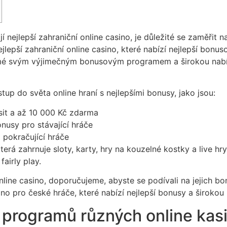
í nejlepší zahraniční online casino, je důležité se zaměřit 
lepší zahraniční online casino, které nabízí nejlepší bonu
é svým výjimečným bonusovým programem a širokou nabídk
p do světa online hraní s nejlepšími bonusy, jako jsou:
sit a až 10 000 Kč zdarma
nusy pro stávající hráče
 pokračující hráče
erá zahrnuje sloty, karty, hry na kouzelné kostky a live hry
fairly play.
nline casino, doporučujeme, abyste se podívali na jejich 
ino pro české hráče, které nabízí nejlepší bonusy a širokou
programů různých online kas