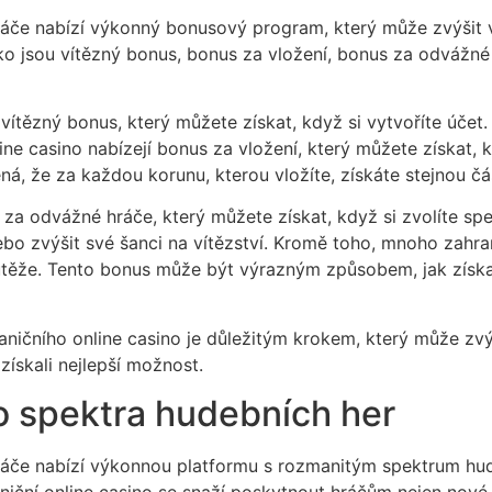
hráče nabízí výkonný bonusový program, který může zvýšit v
ako jsou vítězný bonus, bonus za vložení, bonus za odvážn
e vítězný bonus, který můžete získat, když si vytvoříte ú
line casino nabízejí bonus za vložení, který můžete získat,
, že za každou korunu, kterou vložíte, získáte stejnou čá
 za odvážné hráče, který můžete získat, když si zvolíte sp
o zvýšit své šanci na vítězství. Kromě toho, mnoho zahran
outěže. Tento bonus může být výrazným způsobem, jak získa
čního online casino je důležitým krokem, který může zvýši
získali nejlepší možnost.
ho spektra hudebních her
hráče nabízí výkonnou platformu s rozmanitým spektrum hude