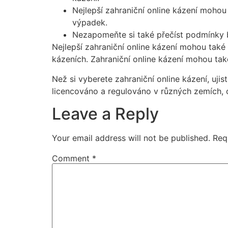
Nejlepší zahraniční online kázení moho
výpadek.
Nezapomeňte si také přečíst podmínky b
Nejlepší zahraniční online kázení mohou také 
kázeních. Zahraniční online kázení mohou také
Než si vyberete zahraniční online kázení, ujis
licencováno a regulováno v různých zemích, 
Leave a Reply
Your email address will not be published.
Req
Comment
*