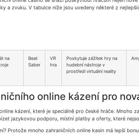
ční online casino se snaží poskytnout hráčům nejen nové a i
iky a zvuku. V tabulce níže jsou uvedeny některé z nejlepš
át na
Beat
VR
Poskytuje zážitek hry na
Amp
roje
Saber
hra
hudební nástroje v
prostředí virtuální reality
ničního online kázení pro no
í online kázení, které je speciálně pro české hráče. Mnoho z
et jazykovou podporu, místní platby a oferty, které nejso
ení? Protože mnoho zahraničních online kasin má lepší bonu