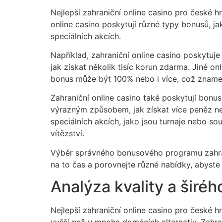
Nejlepší zahraniční online casino pro české 
online casino poskytují různé typy bonusů, j
speciálních akcích.
Například, zahraniční online casino poskytuj
jak získat několik tisíc korun zdarma. Jiné on
bonus může být 100% nebo i více, což znamená
Zahraniční online casino také poskytují bonus
výrazným způsobem, jak získat více peněz neb
speciálních akcích, jako jsou turnaje nebo s
vítězství.
Výběr správného bonusového programu zahrani
na to čas a porovnejte různé nabídky, abyste 
Analýza kvality a širé
Nejlepší zahraniční online casino pro české 