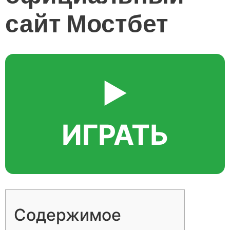
сайт Мостбет
▶️
ИГРАТЬ
Содержимое