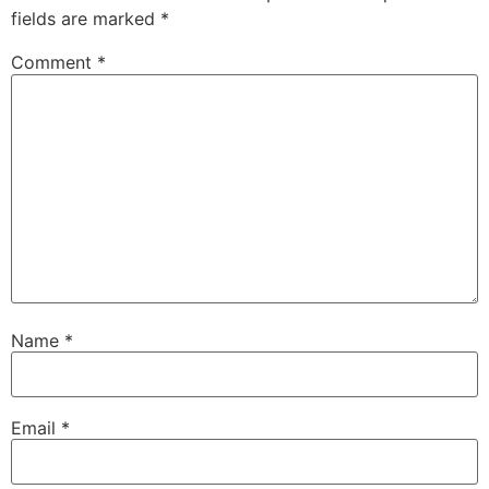
fields are marked
*
Comment
*
Name
*
Email
*