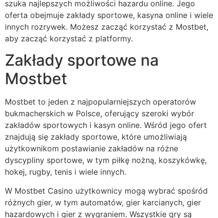
szuka najlepszych możliwości hazardu online. Jego
oferta obejmuje zakłady sportowe, kasyna online i wiele
innych rozrywek. Możesz zacząć korzystać z Mostbet,
aby zacząć korzystać z platformy.
Zakłady sportowe na
Mostbet
Mostbet to jeden z najpopularniejszych operatorów
bukmacherskich w Polsce, oferujący szeroki wybór
zakładów sportowych i kasyn online. Wśród jego ofert
znajdują się zakłady sportowe, które umożliwiają
użytkownikom postawianie zakładów na różne
dyscypliny sportowe, w tym piłkę nożną, koszykówkę,
hokej, rugby, tenis i wiele innych.
W Mostbet Casino użytkownicy mogą wybrać spośród
różnych gier, w tym automatów, gier karcianych, gier
hazardowych i gier z wygraniem. Wszystkie gry są