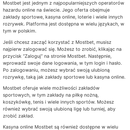
Mostbet jest jednym z najpopularniejszych operatorów
hazardu online na świecie. Jego oferta obejmuje
zakłady sportowe, kasyna online, loterie i wiele innych
rozrywek. Platforma jest dostępna w wielu językach, w
tym w polskim.
Jeśli chcesz zacząć korzystać z Mostbet, musisz
najpierw zalogować się. Możesz to zrobić, klikając na
przycisk “Zaloguj” na stronie Mostbet. Następnie,
wprowadź swoje dane logowania, w tym login i hasło.
Po zalogowaniu, możesz wybrać swoją ulubioną
rozrywkę, taką jak zakłady sportowe lub kasyna online.
Mostbet oferuje wiele możliwości zakładów
sportowych, w tym zakłady na piłkę nożną,
koszykówkę, tenis i wiele innych sportów. Możesz
również wybrać swoją ulubioną ligę lub turniej, aby
zrobić zakład.
Kasyna online Mostbet są również dostępne w wielu