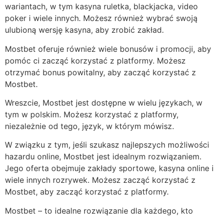
wariantach, w tym kasyna ruletka, blackjacka, video
poker i wiele innych. Możesz również wybrać swoją
ulubioną wersję kasyna, aby zrobić zakład.
Mostbet oferuje również wiele bonusów i promocji, aby
pomóc ci zacząć korzystać z platformy. Możesz
otrzymać bonus powitalny, aby zacząć korzystać z
Mostbet.
Wreszcie, Mostbet jest dostępne w wielu językach, w
tym w polskim. Możesz korzystać z platformy,
niezależnie od tego, język, w którym mówisz.
W związku z tym, jeśli szukasz najlepszych możliwości
hazardu online, Mostbet jest idealnym rozwiązaniem.
Jego oferta obejmuje zakłady sportowe, kasyna online i
wiele innych rozrywek. Możesz zacząć korzystać z
Mostbet, aby zacząć korzystać z platformy.
Mostbet – to idealne rozwiązanie dla każdego, kto