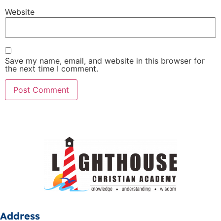
Website
Save my name, email, and website in this browser for
the next time I comment.
Address