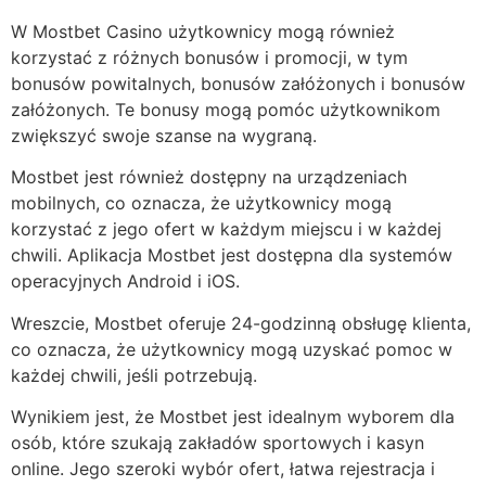
W Mostbet Casino użytkownicy mogą również
korzystać z różnych bonusów i promocji, w tym
bonusów powitalnych, bonusów załóżonych i bonusów
załóżonych. Te bonusy mogą pomóc użytkownikom
zwiększyć swoje szanse na wygraną.
Mostbet jest również dostępny na urządzeniach
mobilnych, co oznacza, że użytkownicy mogą
korzystać z jego ofert w każdym miejscu i w każdej
chwili. Aplikacja Mostbet jest dostępna dla systemów
operacyjnych Android i iOS.
Wreszcie, Mostbet oferuje 24-godzinną obsługę klienta,
co oznacza, że użytkownicy mogą uzyskać pomoc w
każdej chwili, jeśli potrzebują.
Wynikiem jest, że Mostbet jest idealnym wyborem dla
osób, które szukają zakładów sportowych i kasyn
online. Jego szeroki wybór ofert, łatwa rejestracja i