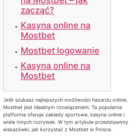
na Mostbet – jak
zacząć?
Kasyna online na
Mostbet
Mostbet logowanie
Kasyna online na
Mostbet
Jeśli szukasz najlepszych możliwości hazardu online,
Mostbet jest idealnym rozwiązaniem. Ta popularna
platforma oferuje zakłady sportowe, kasyna online i
wiele innych rozrywek. W tym artykule przedstawimy
wskazówki, jak korzystać z Mostbet w Polsce.