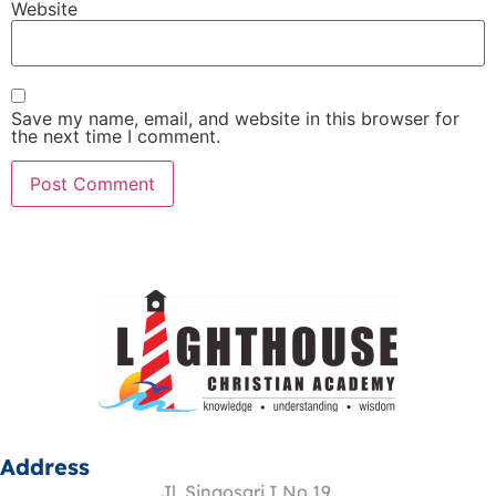
Website
Save my name, email, and website in this browser for
the next time I comment.
Address
Jl. Singosari I No.19,