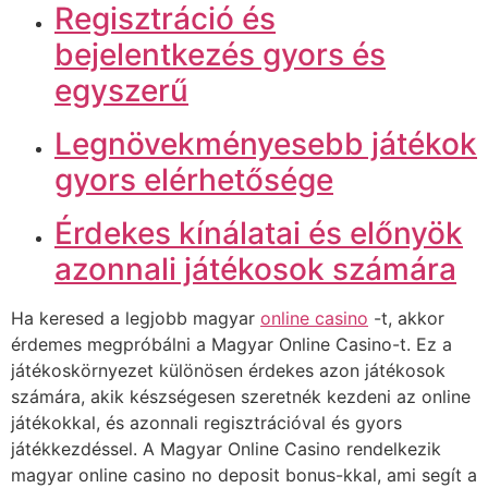
Regisztráció és
bejelentkezés gyors és
egyszerű
Legnövekményesebb játékok
gyors elérhetősége
Érdekes kínálatai és előnyök
azonnali játékosok számára
Ha keresed a legjobb magyar
online casino
-t, akkor
érdemes megpróbálni a Magyar Online Casino-t. Ez a
játékoskörnyezet különösen érdekes azon játékosok
számára, akik készségesen szeretnék kezdeni az online
játékokkal, és azonnali regisztrációval és gyors
játékkezdéssel. A Magyar Online Casino rendelkezik
magyar online casino no deposit bonus-kkal, ami segít a