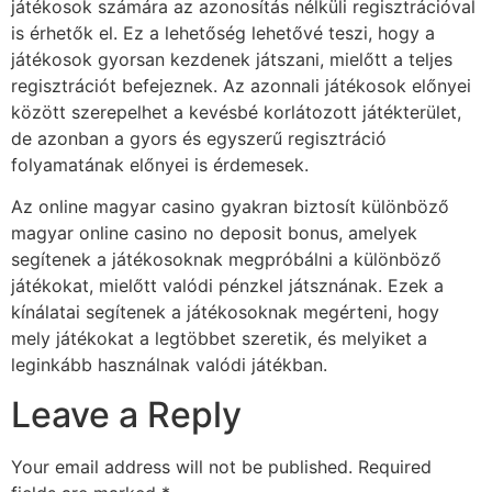
játékosok számára az azonosítás nélküli regisztrációval
is érhetők el. Ez a lehetőség lehetővé teszi, hogy a
játékosok gyorsan kezdenek játszani, mielőtt a teljes
regisztrációt befejeznek. Az azonnali játékosok előnyei
között szerepelhet a kevésbé korlátozott játékterület,
de azonban a gyors és egyszerű regisztráció
folyamatának előnyei is érdemesek.
Az online magyar casino gyakran biztosít különböző
magyar online casino no deposit bonus, amelyek
segítenek a játékosoknak megpróbálni a különböző
játékokat, mielőtt valódi pénzkel játsznának. Ezek a
kínálatai segítenek a játékosoknak megérteni, hogy
mely játékokat a legtöbbet szeretik, és melyiket a
leginkább használnak valódi játékban.
Leave a Reply
Your email address will not be published.
Required