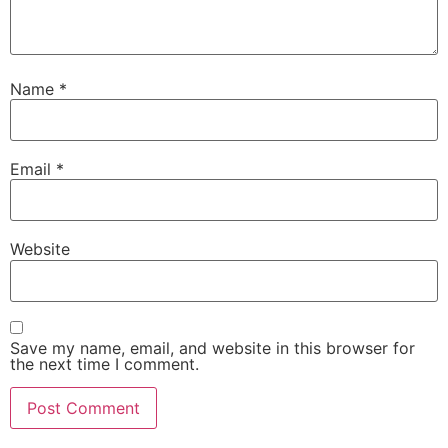
Name
*
Email
*
Website
Save my name, email, and website in this browser for
the next time I comment.