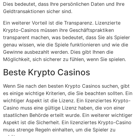
Dies bedeutet, dass Ihre persönlichen Daten und Ihre
Geldtransaktionen sicher sind.
Ein weiterer Vorteil ist die Transparenz. Lizenzierte
Krypto-Casinos müssen ihre Geschäftspraktiken
transparent machen, was bedeutet, dass Sie als Spieler
genau wissen, wie die Spiele funktionieren und wie die
Gewinne ausbezahlt werden. Dies gibt Ihnen die
Möglichkeit, sich sicherer zu fühlen, wenn Sie spielen.
Beste Krypto Casinos
Wenn Sie nach den besten Krypto Casinos suchen, gibt
es einige wichtige Kriterien, die Sie beachten sollten. Ein
wichtiger Aspekt ist die Lizenz. Ein lizenziertes Krypto-
Casino muss eine gültige Lizenz haben, die von einer
staatlichen Behörde erteilt wurde. Ein weiterer wichtiger
Aspekt ist die Sicherheit. Ein lizenziertes Krypto-Casino
muss strenge Regeln einhalten, um die Spieler zu