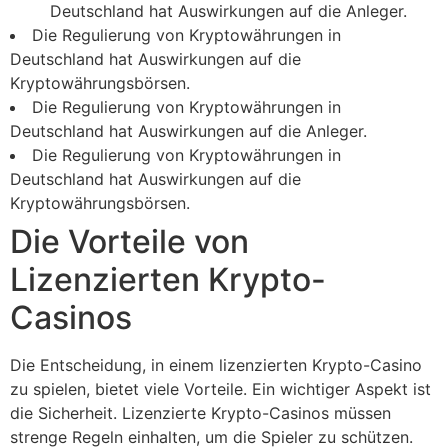
Deutschland hat Auswirkungen auf die Anleger.
Die Regulierung von Kryptowährungen in
Deutschland hat Auswirkungen auf die
Kryptowährungsbörsen.
Die Regulierung von Kryptowährungen in
Deutschland hat Auswirkungen auf die Anleger.
Die Regulierung von Kryptowährungen in
Deutschland hat Auswirkungen auf die
Kryptowährungsbörsen.
Die Vorteile von
Lizenzierten Krypto-
Casinos
Die Entscheidung, in einem lizenzierten Krypto-Casino
zu spielen, bietet viele Vorteile. Ein wichtiger Aspekt ist
die Sicherheit. Lizenzierte Krypto-Casinos müssen
strenge Regeln einhalten, um die Spieler zu schützen.