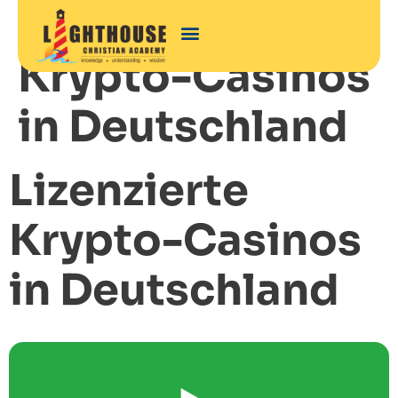
Lizenzierte
Krypto-Casinos
in Deutschland
Lizenzierte
Krypto-Casinos
in Deutschland