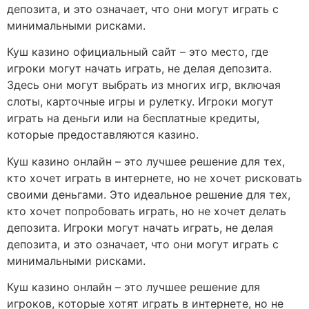
депозита, и это означает, что они могут играть с
минимальными рисками.
Куш казино официальный сайт – это место, где
игроки могут начать играть, не делая депозита.
Здесь они могут выбрать из многих игр, включая
слоты, карточные игры и рулетку. Игроки могут
играть на деньги или на бесплатные кредиты,
которые предоставляются казино.
Куш казино онлайн – это лучшее решение для тех,
кто хочет играть в интернете, но не хочет рисковать
своими деньгами. Это идеальное решение для тех,
кто хочет попробовать играть, но не хочет делать
депозита. Игроки могут начать играть, не делая
депозита, и это означает, что они могут играть с
минимальными рисками.
Куш казино онлайн – это лучшее решение для
игроков, которые хотят играть в интернете, но не