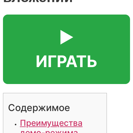
▶️
ИГРАТЬ
Содержимое
Преимущества
демо-режима