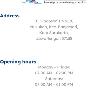
Address
Jl. Singosari I No.19,
Nusukan, Kec. Banjarsari,
Kota Surakarta,
Jawa Tengah 57135
Opening hours
Monday – Friday:
07:00 AM – 02:00 PM
Saturday:
07:00 AM – 01:00 PM