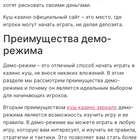
хотят рисковать своими деньгами.
Куш казино официальный сайт – это место, где
игроки могут начать играть, не делая депозита.
Преимущества демо-
режима
Демо-режим – это отличный способ начать играть в
казино куш, не внося никаких вложений. В этом
разделе мы рассмотрим преимущества демо-
режима и почему он является идеальным выбором
для начинающих игроков.
Вторым преимуществом
куш казино зеркало
демо-
режима является возможность изучить игру и ее
правила. В демо-режиме вы можете играть в любую
игру, которую вам интересует, и изучать ее правила,
стратегии и тактики. Это позволяет вам стать более