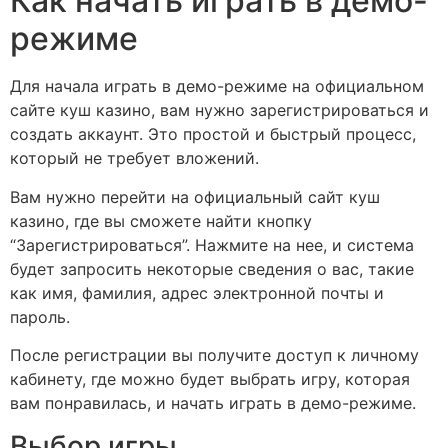
Как начать играть в демо-
режиме
Для начала играть в демо-режиме на официальном
сайте куш казино, вам нужно зарегистрироваться и
создать аккаунт. Это простой и быстрый процесс,
который не требует вложений.
Вам нужно перейти на официальный сайт куш
казино, где вы сможете найти кнопку
“Зарегистрироваться”. Нажмите на нее, и система
будет запросить некоторые сведения о вас, такие
как имя, фамилия, адрес электронной почты и
пароль.
После регистрации вы получите доступ к личному
кабинету, где можно будет выбрать игру, которая
вам понравилась, и начать играть в демо-режиме.
Выбор игры