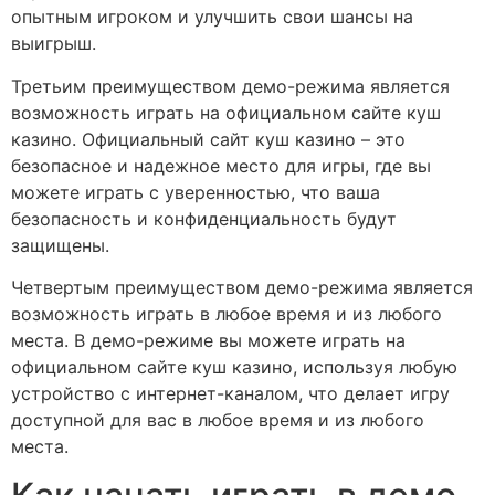
опытным игроком и улучшить свои шансы на
выигрыш.
Третьим преимуществом демо-режима является
возможность играть на официальном сайте куш
казино. Официальный сайт куш казино – это
безопасное и надежное место для игры, где вы
можете играть с уверенностью, что ваша
безопасность и конфиденциальность будут
защищены.
Четвертым преимуществом демо-режима является
возможность играть в любое время и из любого
места. В демо-режиме вы можете играть на
официальном сайте куш казино, используя любую
устройство с интернет-каналом, что делает игру
доступной для вас в любое время и из любого
места.