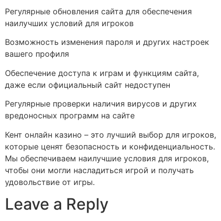
Регулярные обновления сайта для обеспечения
наилучших условий для игроков
Возможность изменения пароля и других настроек
вашего профиля
Обеспечение доступа к играм и функциям сайта,
даже если официальный сайт недоступен
Регулярные проверки наличия вирусов и других
вредоносных программ на сайте
Кент онлайн казино – это лучший выбор для игроков,
которые ценят безопасность и конфиденциальность.
Мы обеспечиваем наилучшие условия для игроков,
чтобы они могли насладиться игрой и получать
удовольствие от игры.
Leave a Reply