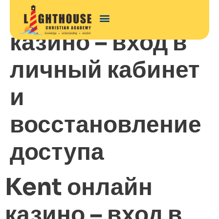
Kent онлайн
казино – вход в
личный кабинет
и
восстановление
доступа
Kent онлайн
казино – вход в