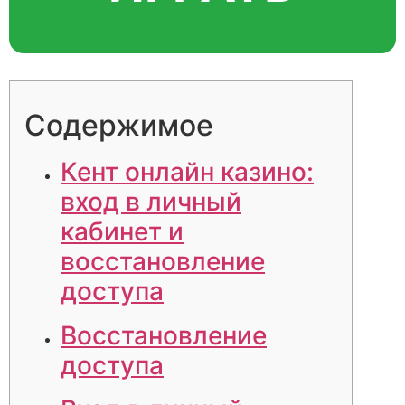
Содержимое
Кент онлайн казино:
вход в личный
кабинет и
восстановление
доступа
Восстановление
доступа