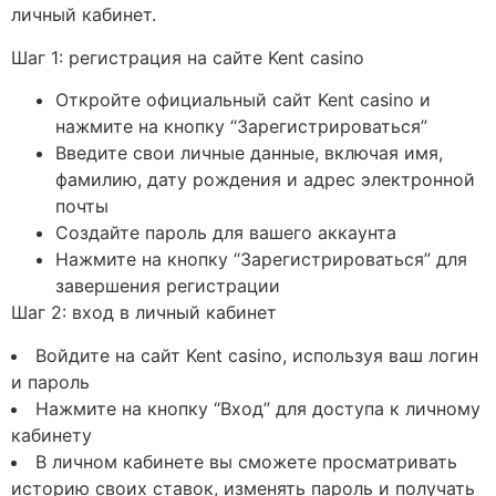
личный кабинет.
Шаг 1: регистрация на сайте Kent casino
Откройте официальный сайт Kent casino и
нажмите на кнопку “Зарегистрироваться”
Введите свои личные данные, включая имя,
фамилию, дату рождения и адрес электронной
почты
Создайте пароль для вашего аккаунта
Нажмите на кнопку “Зарегистрироваться” для
завершения регистрации
Шаг 2: вход в личный кабинет
Войдите на сайт Kent casino, используя ваш логин
и пароль
Нажмите на кнопку “Вход” для доступа к личному
кабинету
В личном кабинете вы сможете просматривать
историю своих ставок, изменять пароль и получать