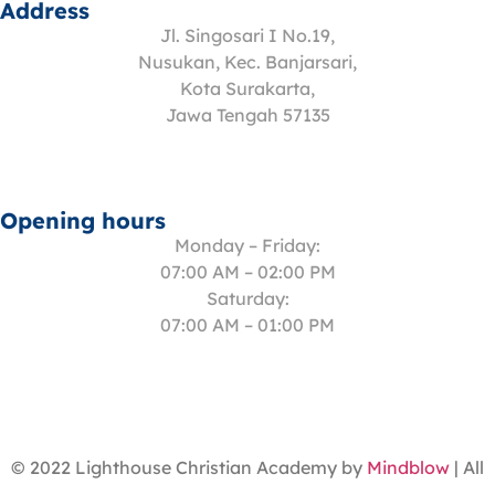
Address
Jl. Singosari I No.19,
Nusukan, Kec. Banjarsari,
Kota Surakarta,
Jawa Tengah 57135
Opening hours
Monday – Friday:
07:00 AM – 02:00 PM
Saturday:
07:00 AM – 01:00 PM
© 2022 Lighthouse Christian Academy by
Mindblow
| All
Rights Reserved