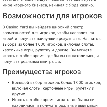
мире игорного бизнеса, начиная с Ярда казино.
Возможности для игроков
В Casino Yard вы найдете широкий спектр
возможностей для игроков, чтобы насладиться
игрой и получать наилучшие результаты. Начните с
выбора из более 1 000 игроков, включая слоты,
карточные игры, рулетку и другие. Вы можете
играть в любое время, где бы вы ни находились, и
получать реальные выигрыши.
Преимущества игроков
Большой выбор игроков: более 1 000 игроков,
включая слоты, карточные игры, рулетку и
другие
Играть в любое время: играть где бы вы ни
находились, и получать реальные выигрыши