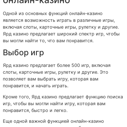
Одной из основных функций онлайн-казино
является возможность играть в различные игры,
включая слоты, карточные игры, рулетку и другие.
Ярд казино предлагает широкий спектр игр, чтобы
вы могли найти то, что вам понравится.
Выбор игр
Ярд казино предлагает более 500 игр, включая
слоты, карточные игры, рулетку и другие. Это
позволяет вам выбрать игру, которая вам
понравится, и начать играть.
Кроме того, Ярд казино предлагает функцию поиска
игр, чтобы вы могли найти игру, которая вам
понравится, быстро и легко.
Еще одной важной функцией онлайн-казино