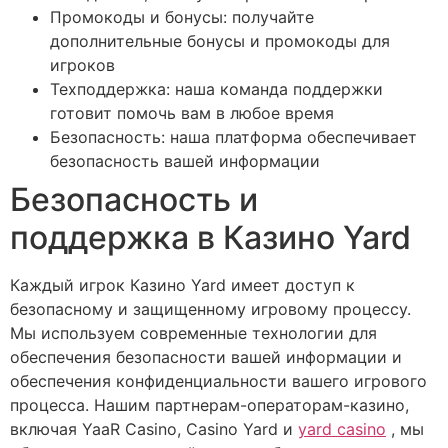
Промокоды и бонусы: получайте
дополнительные бонусы и промокоды для
игроков
Техподдержка: наша команда поддержки
готовит помочь вам в любое время
Безопасность: наша платформа обеспечивает
безопасность вашей информации
Безопасность и
поддержка в Казино Yard
Каждый игрок Казино Yard имеет доступ к
безопасному и защищенному игровому процессу.
Мы используем современные технологии для
обеспечения безопасности вашей информации и
обеспечения конфиденциальности вашего игрового
процесса. Нашим партнерам-операторам-казино,
включая YaaR Casino, Casino Yard и
yard casino
, мы