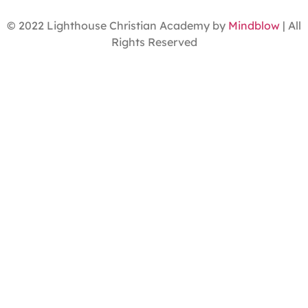
© 2022 Lighthouse Christian Academy by
Mindblow
| All
Rights Reserved