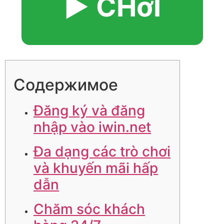
▶️ CHơI
Содержимое
Đăng ký và đăng
nhập vào iwin.net
Đa dạng các trò chơi
và khuyến mãi hấp
dẫn
Chăm sóc khách