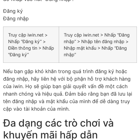
Đăng ký
Đăng nhập
Truy cập iwin.net >
Truy cập iwin.net > Nhấp “Đăng
Nhấp “Đăng ký” >
nhập” > Nhập tên đăng nhập >
Điền thông tin > Nhấp
Nhập mật khẩu > Nhấp “Đăng
“Đăng ký”
nhập”
Nếu bạn gặp khó khăn trong quá trình đăng ký hoặc
đăng nhập, hãy liên hệ với bộ phận hỗ trợ khách hàng
của iwin. Họ sẽ giúp bạn giải quyết vấn đề một cách
nhanh chóng và hiệu quả. Đảm bảo rằng bạn đã lưu lại
tên đăng nhập và mật khẩu của mình để dễ dàng truy
cập vào tài khoản của mình.
Đa dạng các trò chơi và
khuyến mãi hấp dẫn