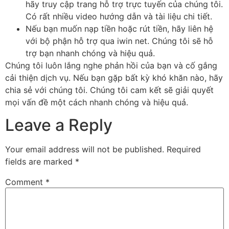
hãy truy cập trang hỗ trợ trực tuyến của chúng tôi.
Có rất nhiều video hướng dẫn và tài liệu chi tiết.
Nếu bạn muốn nạp tiền hoặc rút tiền, hãy liên hệ
với bộ phận hỗ trợ qua iwin net. Chúng tôi sẽ hỗ
trợ bạn nhanh chóng và hiệu quả.
Chúng tôi luôn lắng nghe phản hồi của bạn và cố gắng
cải thiện dịch vụ. Nếu bạn gặp bất kỳ khó khăn nào, hãy
chia sẻ với chúng tôi. Chúng tôi cam kết sẽ giải quyết
mọi vấn đề một cách nhanh chóng và hiệu quả.
Leave a Reply
Your email address will not be published.
Required
fields are marked
*
Comment
*