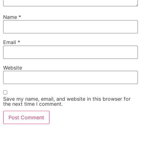
Name
*
Email
*
Website
Save my name, email, and website in this browser for
the next time I comment.