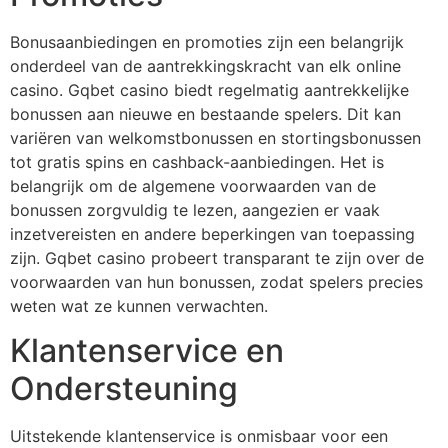
Bonusaanbiedingen en promoties zijn een belangrijk
onderdeel van de aantrekkingskracht van elk online
casino. Gqbet casino biedt regelmatig aantrekkelijke
bonussen aan nieuwe en bestaande spelers. Dit kan
variëren van welkomstbonussen en stortingsbonussen
tot gratis spins en cashback-aanbiedingen. Het is
belangrijk om de algemene voorwaarden van de
bonussen zorgvuldig te lezen, aangezien er vaak
inzetvereisten en andere beperkingen van toepassing
zijn. Gqbet casino probeert transparant te zijn over de
voorwaarden van hun bonussen, zodat spelers precies
weten wat ze kunnen verwachten.
Klantenservice en
Ondersteuning
Uitstekende klantenservice is onmisbaar voor een