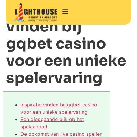
Inspiratie
vinden bij
gqbet casino
voor een unieke
spelervaring
Inspiratie vinden bij gqbet casino
voor een unieke spelervaring
Een diepgaande blik op het
spelaanbod
De opkomst van live casino spellen