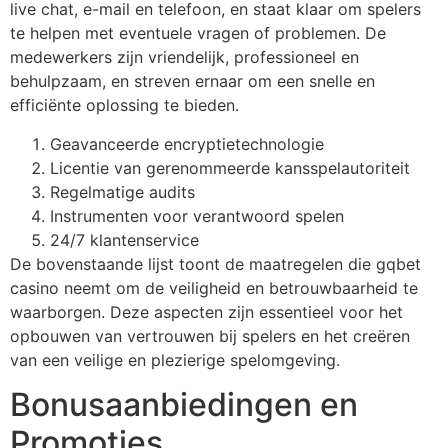
live chat, e-mail en telefoon, en staat klaar om spelers
te helpen met eventuele vragen of problemen. De
medewerkers zijn vriendelijk, professioneel en
behulpzaam, en streven ernaar om een snelle en
efficiënte oplossing te bieden.
Geavanceerde encryptietechnologie
Licentie van gerenommeerde kansspelautoriteit
Regelmatige audits
Instrumenten voor verantwoord spelen
24/7 klantenservice
De bovenstaande lijst toont de maatregelen die gqbet
casino neemt om de veiligheid en betrouwbaarheid te
waarborgen. Deze aspecten zijn essentieel voor het
opbouwen van vertrouwen bij spelers en het creëren
van een veilige en plezierige spelomgeving.
Bonusaanbiedingen en
Promoties