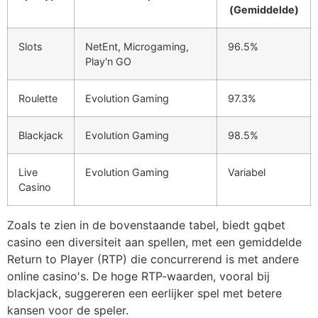
(Gemiddelde)
Slots
NetEnt, Microgaming,
96.5%
Play'n GO
Roulette
Evolution Gaming
97.3%
Blackjack
Evolution Gaming
98.5%
Live
Evolution Gaming
Variabel
Casino
Zoals te zien in de bovenstaande tabel, biedt gqbet
casino een diversiteit aan spellen, met een gemiddelde
Return to Player (RTP) die concurrerend is met andere
online casino's. De hoge RTP-waarden, vooral bij
blackjack, suggereren een eerlijker spel met betere
kansen voor de speler.