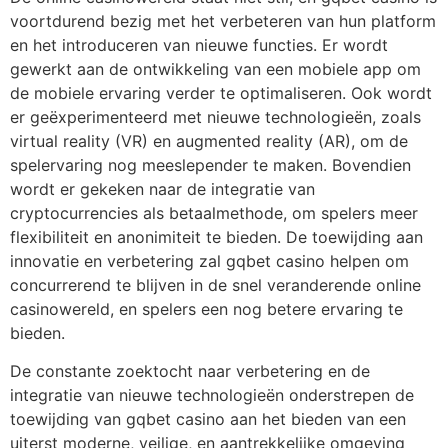
voortdurend bezig met het verbeteren van hun platform
en het introduceren van nieuwe functies. Er wordt
gewerkt aan de ontwikkeling van een mobiele app om
de mobiele ervaring verder te optimaliseren. Ook wordt
er geëxperimenteerd met nieuwe technologieën, zoals
virtual reality (VR) en augmented reality (AR), om de
spelervaring nog meeslepender te maken. Bovendien
wordt er gekeken naar de integratie van
cryptocurrencies als betaalmethode, om spelers meer
flexibiliteit en anonimiteit te bieden. De toewijding aan
innovatie en verbetering zal gqbet casino helpen om
concurrerend te blijven in de snel veranderende online
casinowereld, en spelers een nog betere ervaring te
bieden.
De constante zoektocht naar verbetering en de
integratie van nieuwe technologieën onderstrepen de
toewijding van gqbet casino aan het bieden van een
uiterst moderne, veilige, en aantrekkelijke omgeving