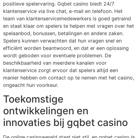
positieve spelervaring. Gqbet casino biedt 24/7
klantenservice via live chat, e-mail en telefoon. Het
team van klantenservicemedewerkers is goed getraind
en staat klaar om spelers te helpen met vragen over het
spelaanbod, bonussen, betalingen en andere zaken.
Spelers kunnen verwachten dat hun vragen snel en
efficiënt worden beantwoord, en dat er een oplossing
wordt geboden voor eventuele problemen. De
beschikbaarheid van meerdere kanalen voor
klantenservice zorgt ervoor dat spelers altijd een
manier hebben om contact op te nemen met het casino,
ongeacht hun voorkeur.
Toekomstige
ontwikkelingen en
innovaties bij gqbet casino
De online casinowereld staat niet stil, en gqbet casino is