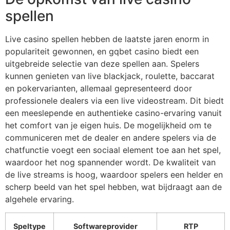
spellen
Live casino spellen hebben de laatste jaren enorm in
populariteit gewonnen, en gqbet casino biedt een
uitgebreide selectie van deze spellen aan. Spelers
kunnen genieten van live blackjack, roulette, baccarat
en pokervarianten, allemaal gepresenteerd door
professionele dealers via een live videostream. Dit biedt
een meeslepende en authentieke casino-ervaring vanuit
het comfort van je eigen huis. De mogelijkheid om te
communiceren met de dealer en andere spelers via de
chatfunctie voegt een sociaal element toe aan het spel,
waardoor het nog spannender wordt. De kwaliteit van
de live streams is hoog, waardoor spelers een helder en
scherp beeld van het spel hebben, wat bijdraagt aan de
algehele ervaring.
Speltype
Softwareprovider
RTP