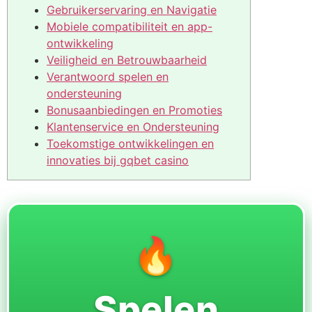
Gebruikerservaring en Navigatie
Mobiele compatibiliteit en app-
ontwikkeling
Veiligheid en Betrouwbaarheid
Verantwoord spelen en
ondersteuning
Bonusaanbiedingen en Promoties
Klantenservice en Ondersteuning
Toekomstige ontwikkelingen en
innovaties bij gqbet casino
🔥
Spelen