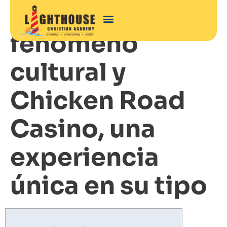
Increíble
fenómeno
cultural y
Chicken Road
Casino, una
experiencia
única en su tipo