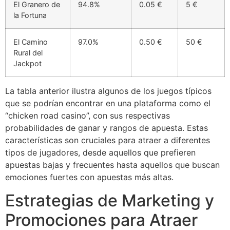
El Granero de
94.8%
0.05 €
5 €
la Fortuna
El Camino
97.0%
0.50 €
50 €
Rural del
Jackpot
La tabla anterior ilustra algunos de los juegos típicos
que se podrían encontrar en una plataforma como el
“chicken road casino”, con sus respectivas
probabilidades de ganar y rangos de apuesta. Estas
características son cruciales para atraer a diferentes
tipos de jugadores, desde aquellos que prefieren
apuestas bajas y frecuentes hasta aquellos que buscan
emociones fuertes con apuestas más altas.
Estrategias de Marketing y
Promociones para Atraer