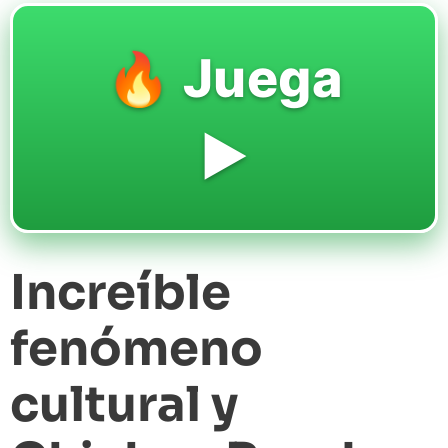
🔥 Juega
▶️
Increíble
fenómeno
cultural y