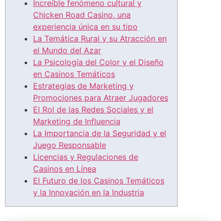
Increíble fenómeno cultural y
Chicken Road Casino, una
experiencia única en su tipo
La Temática Rural y su Atracción en
el Mundo del Azar
La Psicología del Color y el Diseño
en Casinos Temáticos
Estrategias de Marketing y
Promociones para Atraer Jugadores
El Rol de las Redes Sociales y el
Marketing de Influencia
La Importancia de la Seguridad y el
Juego Responsable
Licencias y Regulaciones de
Casinos en Línea
El Futuro de los Casinos Temáticos
y la Innovación en la Industria