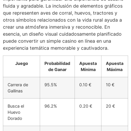
fluida y agradable. La inclusión de elementos gráficos
que representen aves de corral, huevos, tractores y
otros símbolos relacionados con la vida rural ayuda a
crear una atmósfera inmersiva y reconocible. En
esencia, un diseño visual cuidadosamente planificado
puede convertir un simple casino en línea en una
experiencia temática memorable y cautivadora.
Juego
Probabilidad
Apuesta
Apuesta
de Ganar
Mínima
Máxima
Carrera de
95.5%
0.10 €
10 €
Gallinas
Busca el
96.2%
0.20 €
20 €
Huevo
Dorado