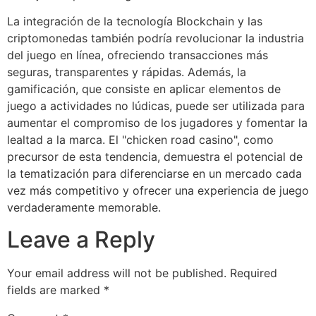
La integración de la tecnología Blockchain y las
criptomonedas también podría revolucionar la industria
del juego en línea, ofreciendo transacciones más
seguras, transparentes y rápidas. Además, la
gamificación, que consiste en aplicar elementos de
juego a actividades no lúdicas, puede ser utilizada para
aumentar el compromiso de los jugadores y fomentar la
lealtad a la marca. El "chicken road casino", como
precursor de esta tendencia, demuestra el potencial de
la tematización para diferenciarse en un mercado cada
vez más competitivo y ofrecer una experiencia de juego
verdaderamente memorable.
Leave a Reply
Your email address will not be published.
Required
fields are marked
*