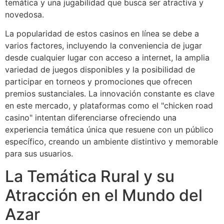
temática y una jugabilidad que busca ser atractiva y
novedosa.
La popularidad de estos casinos en línea se debe a
varios factores, incluyendo la conveniencia de jugar
desde cualquier lugar con acceso a internet, la amplia
variedad de juegos disponibles y la posibilidad de
participar en torneos y promociones que ofrecen
premios sustanciales. La innovación constante es clave
en este mercado, y plataformas como el "chicken road
casino" intentan diferenciarse ofreciendo una
experiencia temática única que resuene con un público
específico, creando un ambiente distintivo y memorable
para sus usuarios.
La Temática Rural y su
Atracción en el Mundo del
Azar