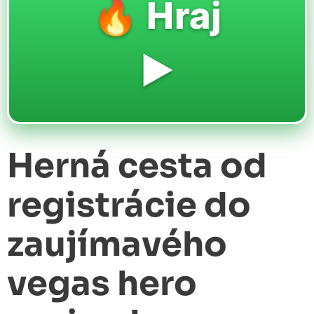
🔥 Hraj
▶️
Herná cesta od
registrácie do
zaujímavého
vegas hero