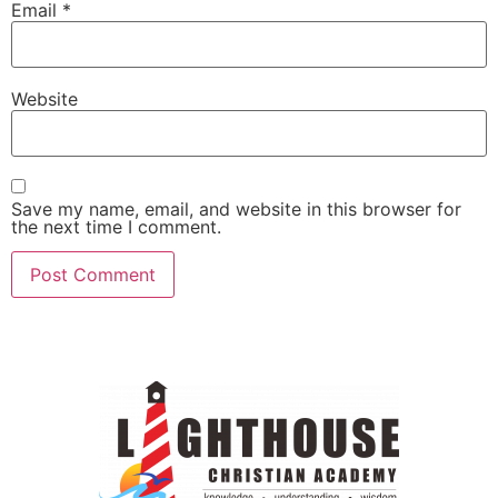
Email
*
Website
Save my name, email, and website in this browser for
the next time I comment.