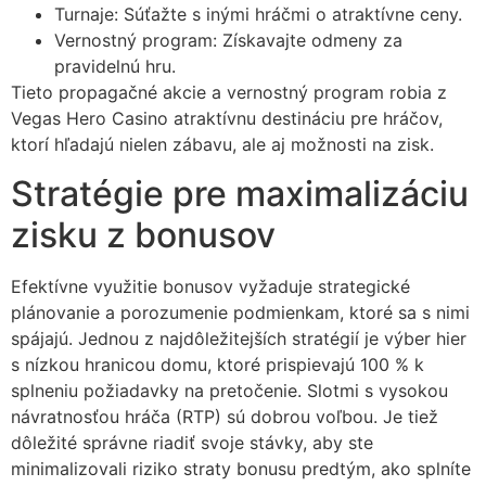
Turnaje: Súťažte s inými hráčmi o atraktívne ceny.
Vernostný program: Získavajte odmeny za
pravidelnú hru.
Tieto propagačné akcie a vernostný program robia z
Vegas Hero Casino atraktívnu destináciu pre hráčov,
ktorí hľadajú nielen zábavu, ale aj možnosti na zisk.
Stratégie pre maximalizáciu
zisku z bonusov
Efektívne využitie bonusov vyžaduje strategické
plánovanie a porozumenie podmienkam, ktoré sa s nimi
spájajú. Jednou z najdôležitejších stratégií je výber hier
s nízkou hranicou domu, ktoré prispievajú 100 % k
splneniu požiadavky na pretočenie. Slotmi s vysokou
návratnosťou hráča (RTP) sú dobrou voľbou. Je tiež
dôležité správne riadiť svoje stávky, aby ste
minimalizovali riziko straty bonusu predtým, ako splníte