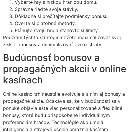
Vyberte hry s nízkou hranicou domu.
Správne riaďte svoje stávky.
Dôkladne si prečítajte podmienky bonusu.
Overte si platobné metódy.
Plánujte svoju hru a stanovte si limity.
Použitím týchto stratégií môžete maximalizovať svoj
zisk z bonusov a minimalizovať riziko straty.
Budúcnosť bonusov a
propagačných akcií v online
kasínach
Online kasíno trh neustále evolvuje a s ním aj bonusy a
propagačné akcie. Očakáva sa, že v budúcnosti sa v
ponuke objavia ešte viac personalizované a flexibilné
bonusy, ktoré budú prispôsobené individuálnym
preferenciám hráčov. Technológie ako umelá
inteligencia a strojové učenie umožnia kasínam