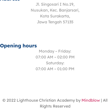
Jl. Singosari I No.19,
Nusukan, Kec. Banjarsari,
Kota Surakarta,
Jawa Tengah 57135
Opening hours
Monday – Friday:
07:00 AM – 02:00 PM
Saturday:
07:00 AM – 01:00 PM
© 2022 Lighthouse Christian Academy by
Mindblow
| All
Rights Reserved