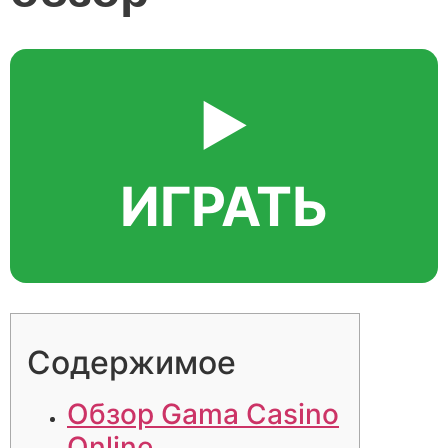
▶️
ИГРАТЬ
Содержимое
Обзор Gama Casino
Online