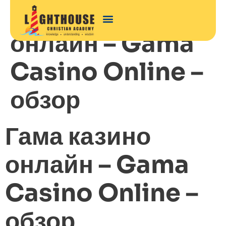
Гама казино
онлайн – Gama
Casino Online –
обзор
Гама казино
онлайн – Gama
Casino Online –
обзор