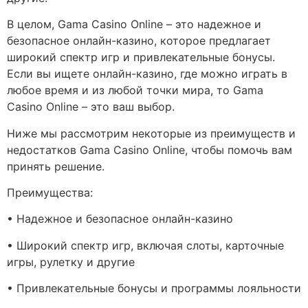
В целом, Gama Casino Online – это надежное и
безопасное онлайн-казино, которое предлагает
широкий спектр игр и привлекательные бонусы.
Если вы ищете онлайн-казино, где можно играть в
любое время и из любой точки мира, то Gama
Casino Online – это ваш выбор.
Ниже мы рассмотрим некоторые из преимуществ и
недостатков Gama Casino Online, чтобы помочь вам
принять решение.
Преимущества:
• Надежное и безопасное онлайн-казино
• Широкий спектр игр, включая слоты, карточные
игры, рулетку и другие
• Привлекательные бонусы и программы лояльности