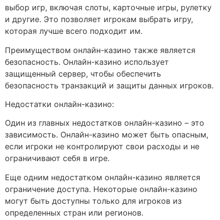
выбор игр, включая слоты, карточные игры, рулетку
и другие. Это позволяет игрокам выбрать игру,
которая лучше всего подходит им.
Преимуществом онлайн-казино также является
безопасность. Онлайн-казино использует
защищенный сервер, чтобы обеспечить
безопасность транзакций и защиты данных игроков.
Недостатки онлайн-казино:
Один из главных недостатков онлайн-казино – это
зависимость. Онлайн-казино может быть опасным,
если игроки не контролируют свои расходы и не
ограничивают себя в игре.
Еще одним недостатком онлайн-казино является
ограничение доступа. Некоторые онлайн-казино
могут быть доступны только для игроков из
определенных стран или регионов.