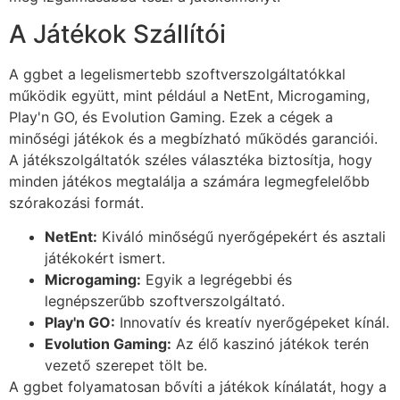
A Játékok Szállítói
A
ggbet
a legelismertebb szoftverszolgáltatókkal
működik együtt, mint például a NetEnt, Microgaming,
Play'n GO, és Evolution Gaming. Ezek a cégek a
minőségi játékok és a megbízható működés garanciói.
A játékszolgáltatók széles választéka biztosítja, hogy
minden játékos megtalálja a számára legmegfelelőbb
szórakozási formát.
NetEnt:
Kiváló minőségű nyerőgépekért és asztali
játékokért ismert.
Microgaming:
Egyik a legrégebbi és
legnépszerűbb szoftverszolgáltató.
Play'n GO:
Innovatív és kreatív nyerőgépeket kínál.
Evolution Gaming:
Az élő kaszinó játékok terén
vezető szerepet tölt be.
A
ggbet
folyamatosan bővíti a játékok kínálatát, hogy a