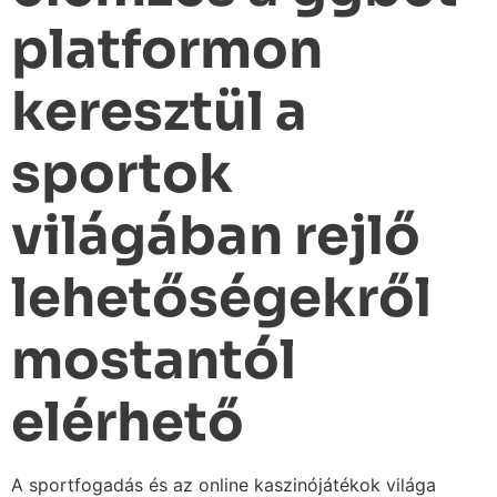
platformon
keresztül a
sportok
világában rejlő
lehetőségekről
mostantól
elérhető
A sportfogadás és az online kaszinójátékok világa