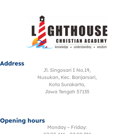
Address
Jl. Singosari I No.19,
Nusukan, Kec. Banjarsari,
Kota Surakarta,
Jawa Tengah 57135
Opening hours
Monday – Friday: