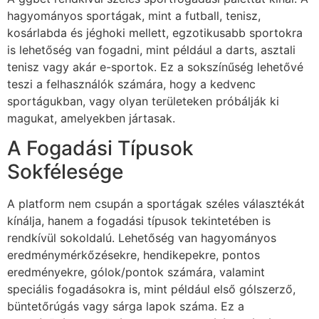
hagyományos sportágak, mint a futball, tenisz,
kosárlabda és jéghoki mellett, egzotikusabb sportokra
is lehetőség van fogadni, mint például a darts, asztali
tenisz vagy akár e-sportok. Ez a sokszínűség lehetővé
teszi a felhasználók számára, hogy a kedvenc
sportágukban, vagy olyan területeken próbálják ki
magukat, amelyekben jártasak.
A Fogadási Típusok
Sokfélesége
A platform nem csupán a sportágak széles választékát
kínálja, hanem a fogadási típusok tekintetében is
rendkívül sokoldalú. Lehetőség van hagyományos
eredménymérkőzésekre, hendikepekre, pontos
eredményekre, gólok/pontok számára, valamint
speciális fogadásokra is, mint például első gólszerző,
büntetőrúgás vagy sárga lapok száma. Ez a