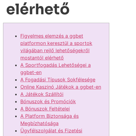
elérhető
Figyelmes elemzés a ggbet
platformon keresztül a sportok
világában rejlő lehetőségekről
mostantól elérhető
A Sportfogadás Lehetőségei a
ggbet-en
A Fogadási Típusok Sokfélesége
Online Kaszinó Játékok a ggbet-en
A Játékok Szállítói
Bónuszok és Promóciók
A Bónuszok Feltételei
A Platform Biztonsága és
Megbízhatósága
Ügyfélszolgálat és Fizetési