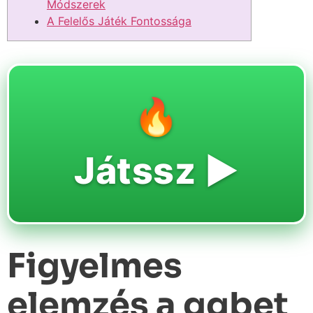
Módszerek
A Felelős Játék Fontossága
🔥
Játssz ▶️
Figyelmes
elemzés a ggbet