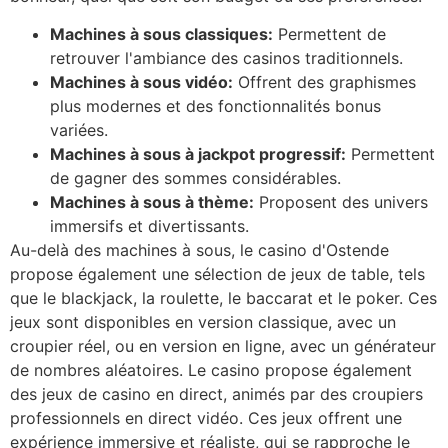
Machines à sous classiques:
Permettent de
retrouver l'ambiance des casinos traditionnels.
Machines à sous vidéo:
Offrent des graphismes
plus modernes et des fonctionnalités bonus
variées.
Machines à sous à jackpot progressif:
Permettent
de gagner des sommes considérables.
Machines à sous à thème:
Proposent des univers
immersifs et divertissants.
Au-delà des machines à sous, le casino d'Ostende
propose également une sélection de jeux de table, tels
que le blackjack, la roulette, le baccarat et le poker. Ces
jeux sont disponibles en version classique, avec un
croupier réel, ou en version en ligne, avec un générateur
de nombres aléatoires. Le casino propose également
des jeux de casino en direct, animés par des croupiers
professionnels en direct vidéo. Ces jeux offrent une
expérience immersive et réaliste, qui se rapproche le