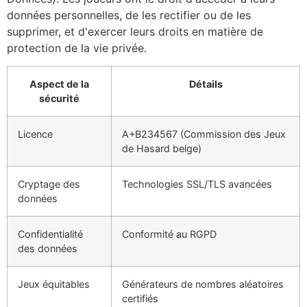
données personnelles, de les rectifier ou de les
supprimer, et d'exercer leurs droits en matière de
protection de la vie privée.
Aspect de la
Détails
sécurité
Licence
A+B234567 (Commission des Jeux
de Hasard belge)
Cryptage des
Technologies SSL/TLS avancées
données
Confidentialité
Conformité au RGPD
des données
Jeux équitables
Générateurs de nombres aléatoires
certifiés