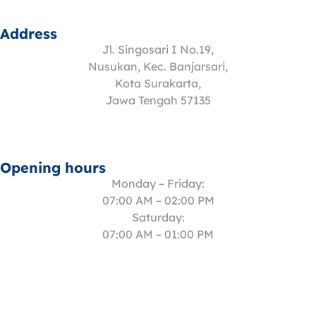
Address
Jl. Singosari I No.19,
Nusukan, Kec. Banjarsari,
Kota Surakarta,
Jawa Tengah 57135
Opening hours
Monday – Friday:
07:00 AM – 02:00 PM
Saturday:
07:00 AM – 01:00 PM