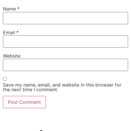
Name
*
Email
*
Website
Save my name, email, and website in this browser for
the next time I comment.