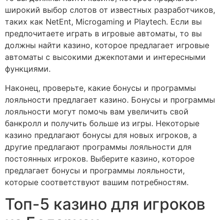
широкий выбор слотов от известных разработчиков,
таких как NetEnt, Microgaming и Playtech. Если вы
предпочитаете играть в игровые автоматы, то вы
должны найти казино, которое предлагает игровые
автоматы с высокими джекпотами и интересными
функциями.
Наконец, проверьте, какие бонусы и программы
лояльности предлагает казино. Бонусы и программы
лояльности могут помочь вам увеличить свой
банкролл и получить больше из игры. Некоторые
казино предлагают бонусы для новых игроков, а
другие предлагают программы лояльности для
постоянных игроков. Выберите казино, которое
предлагает бонусы и программы лояльности,
которые соответствуют вашим потребностям.
Топ-5 казино для игроков