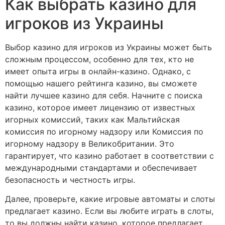
Как выбрать казино для
игроков из Украины
Выбор казино для игроков из Украины может быть
сложным процессом, особенно для тех, кто не
имеет опыта игры в онлайн-казино. Однако, с
помощью нашего рейтинга казино, вы сможете
найти лучшее казино для себя. Начните с поиска
казино, которое имеет лицензию от известных
игорных комиссий, таких как Мальтийская
комиссия по игорному надзору или Комиссия по
игорному надзору в Великобритании. Это
гарантирует, что казино работает в соответствии с
международными стандартами и обеспечивает
безопасность и честность игры.
Далее, проверьте, какие игровые автоматы и слоты
предлагает казино. Если вы любите играть в слоты,
то вы должны найти казино, которое предлагает