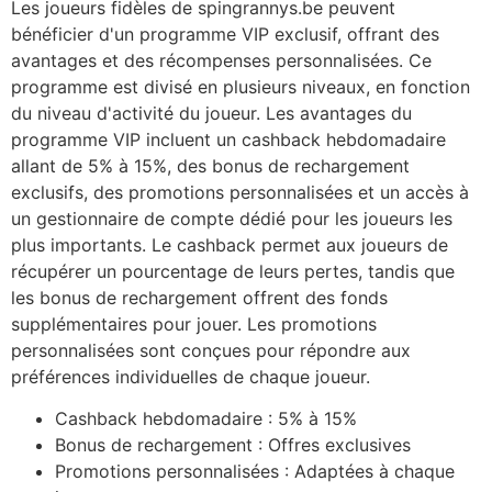
Les joueurs fidèles de spingrannys.be peuvent
bénéficier d'un programme VIP exclusif, offrant des
avantages et des récompenses personnalisées. Ce
programme est divisé en plusieurs niveaux, en fonction
du niveau d'activité du joueur. Les avantages du
programme VIP incluent un cashback hebdomadaire
allant de 5% à 15%, des bonus de rechargement
exclusifs, des promotions personnalisées et un accès à
un gestionnaire de compte dédié pour les joueurs les
plus importants. Le cashback permet aux joueurs de
récupérer un pourcentage de leurs pertes, tandis que
les bonus de rechargement offrent des fonds
supplémentaires pour jouer. Les promotions
personnalisées sont conçues pour répondre aux
préférences individuelles de chaque joueur.
Cashback hebdomadaire : 5% à 15%
Bonus de rechargement : Offres exclusives
Promotions personnalisées : Adaptées à chaque