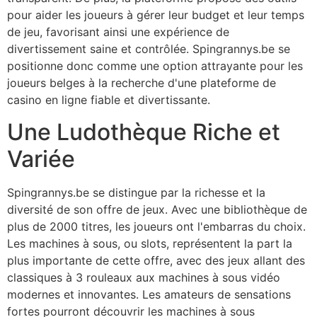
pour aider les joueurs à gérer leur budget et leur temps
de jeu, favorisant ainsi une expérience de
divertissement saine et contrôlée. Spingrannys.be se
positionne donc comme une option attrayante pour les
joueurs belges à la recherche d'une plateforme de
casino en ligne fiable et divertissante.
Une Ludothèque Riche et
Variée
Spingrannys.be se distingue par la richesse et la
diversité de son offre de jeux. Avec une bibliothèque de
plus de 2000 titres, les joueurs ont l'embarras du choix.
Les machines à sous, ou slots, représentent la part la
plus importante de cette offre, avec des jeux allant des
classiques à 3 rouleaux aux machines à sous vidéo
modernes et innovantes. Les amateurs de sensations
fortes pourront découvrir les machines à sous