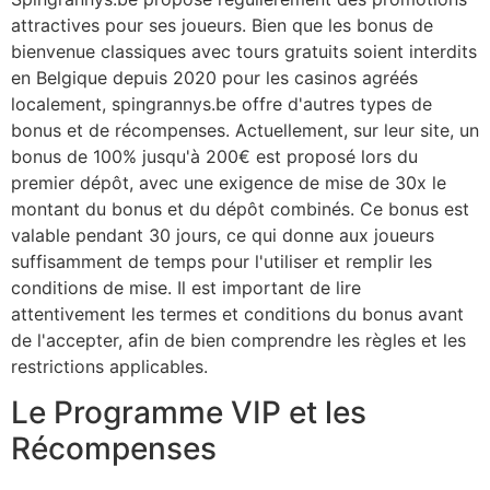
attractives pour ses joueurs. Bien que les bonus de
bienvenue classiques avec tours gratuits soient interdits
en Belgique depuis 2020 pour les casinos agréés
localement, spingrannys.be offre d'autres types de
bonus et de récompenses. Actuellement, sur leur site, un
bonus de 100% jusqu'à 200€ est proposé lors du
premier dépôt, avec une exigence de mise de 30x le
montant du bonus et du dépôt combinés. Ce bonus est
valable pendant 30 jours, ce qui donne aux joueurs
suffisamment de temps pour l'utiliser et remplir les
conditions de mise. Il est important de lire
attentivement les termes et conditions du bonus avant
de l'accepter, afin de bien comprendre les règles et les
restrictions applicables.
Le Programme VIP et les
Récompenses