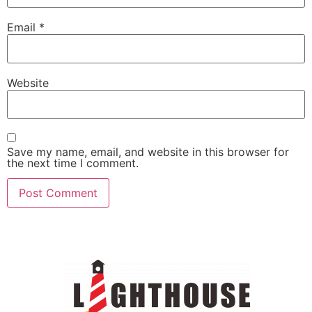
Email
*
Website
Save my name, email, and website in this browser for
the next time I comment.