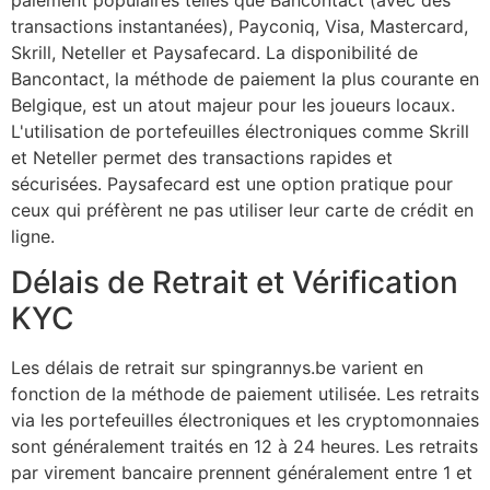
transactions instantanées), Payconiq, Visa, Mastercard,
Skrill, Neteller et Paysafecard. La disponibilité de
Bancontact, la méthode de paiement la plus courante en
Belgique, est un atout majeur pour les joueurs locaux.
L'utilisation de portefeuilles électroniques comme Skrill
et Neteller permet des transactions rapides et
sécurisées. Paysafecard est une option pratique pour
ceux qui préfèrent ne pas utiliser leur carte de crédit en
ligne.
Délais de Retrait et Vérification
KYC
Les délais de retrait sur spingrannys.be varient en
fonction de la méthode de paiement utilisée. Les retraits
via les portefeuilles électroniques et les cryptomonnaies
sont généralement traités en 12 à 24 heures. Les retraits
par virement bancaire prennent généralement entre 1 et