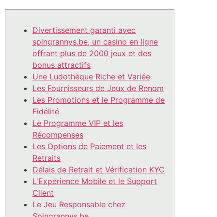
Divertissement garanti avec
spingrannys.be, un casino en ligne
offrant plus de 2000 jeux et des
bonus attractifs
Une Ludothèque Riche et Variée
Les Fournisseurs de Jeux de Renom
Les Promotions et le Programme de
Fidélité
Le Programme VIP et les
Récompenses
Les Options de Paiement et les
Retraits
Délais de Retrait et Vérification KYC
L'Expérience Mobile et le Support
Client
Le Jeu Responsable chez
Spingrannys.be