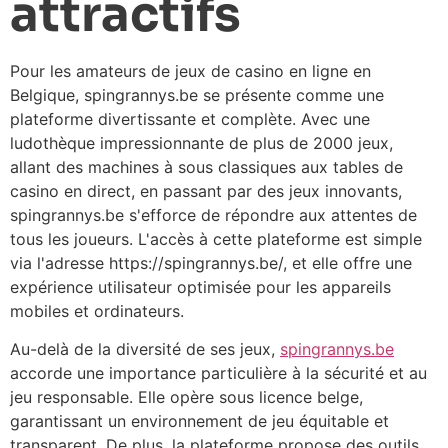
attractifs
Pour les amateurs de jeux de casino en ligne en
Belgique, spingrannys.be se présente comme une
plateforme divertissante et complète. Avec une
ludothèque impressionnante de plus de 2000 jeux,
allant des machines à sous classiques aux tables de
casino en direct, en passant par des jeux innovants,
spingrannys.be s'efforce de répondre aux attentes de
tous les joueurs. L'accès à cette plateforme est simple
via l'adresse https://spingrannys.be/, et elle offre une
expérience utilisateur optimisée pour les appareils
mobiles et ordinateurs.
Au-delà de la diversité de ses jeux,
spingrannys.be
accorde une importance particulière à la sécurité et au
jeu responsable. Elle opère sous licence belge,
garantissant un environnement de jeu équitable et
transparent. De plus, la plateforme propose des outils