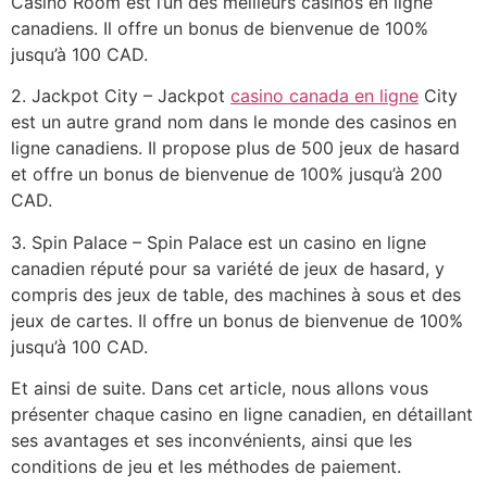
Casino Room est l’un des meilleurs casinos en ligne
canadiens. Il offre un bonus de bienvenue de 100%
jusqu’à 100 CAD.
2. Jackpot City – Jackpot
casino canada en ligne
City
est un autre grand nom dans le monde des casinos en
ligne canadiens. Il propose plus de 500 jeux de hasard
et offre un bonus de bienvenue de 100% jusqu’à 200
CAD.
3. Spin Palace – Spin Palace est un casino en ligne
canadien réputé pour sa variété de jeux de hasard, y
compris des jeux de table, des machines à sous et des
jeux de cartes. Il offre un bonus de bienvenue de 100%
jusqu’à 100 CAD.
Et ainsi de suite. Dans cet article, nous allons vous
présenter chaque casino en ligne canadien, en détaillant
ses avantages et ses inconvénients, ainsi que les
conditions de jeu et les méthodes de paiement.