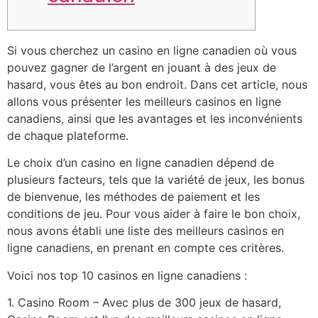
Si vous cherchez un casino en ligne canadien où vous
pouvez gagner de l’argent en jouant à des jeux de
hasard, vous êtes au bon endroit. Dans cet article, nous
allons vous présenter les meilleurs casinos en ligne
canadiens, ainsi que les avantages et les inconvénients
de chaque plateforme.
Le choix d’un casino en ligne canadien dépend de
plusieurs facteurs, tels que la variété de jeux, les bonus
de bienvenue, les méthodes de paiement et les
conditions de jeu. Pour vous aider à faire le bon choix,
nous avons établi une liste des meilleurs casinos en
ligne canadiens, en prenant en compte ces critères.
Voici nos top 10 casinos en ligne canadiens :
1. Casino Room – Avec plus de 300 jeux de hasard,