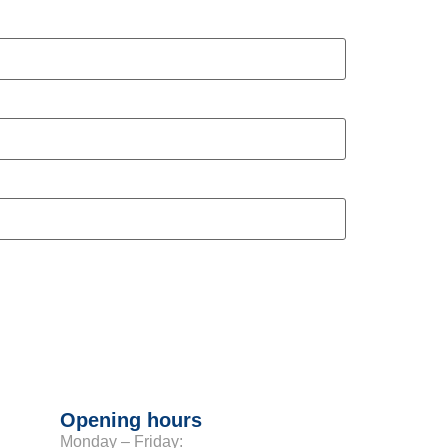
Opening hours
Monday – Friday: