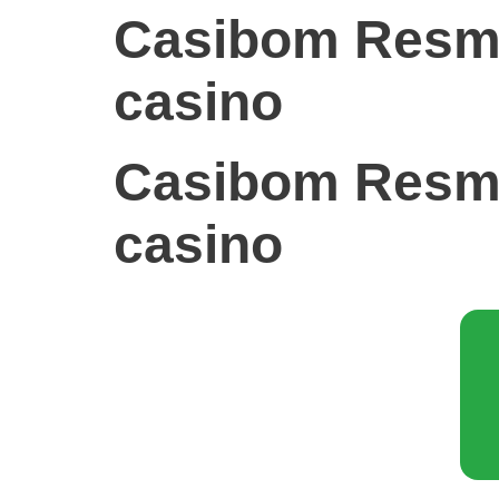
Casibom Resmi 
casino
Casibom Resmi 
casino