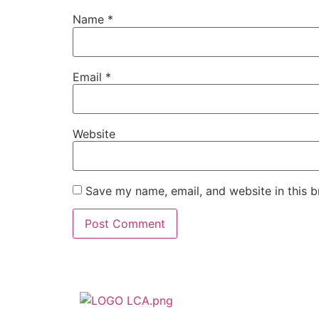
Name
*
Email
*
Website
Save my name, email, and website in this b