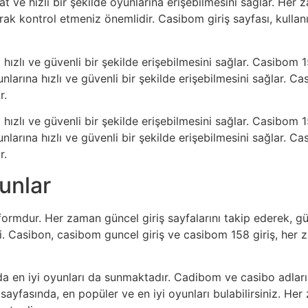
hat ve hızlı bir şekilde oyunlarına erişebilmesini sağlar. He
arak kontrol etmeniz önemlidir. Casibom giriş sayfası, kullan
 hızlı ve güvenli bir şekilde erişebilmesini sağlar. Casibom 1
nlarına hızlı ve güvenli bir şekilde erişebilmesini sağlar. Cas
r.
 hızlı ve güvenli bir şekilde erişebilmesini sağlar. Casibom 1
nlarına hızlı ve güvenli bir şekilde erişebilmesini sağlar. Cas
r.
unlar
tformdur. Her zaman güncel giriş sayfalarını takip ederek, g
isi. Casibon, casibom guncel giriş ve casibom 158 giriş, her
 en iyi oyunları da sunmaktadır. Cadibom ve casibo adlarına 
fasında, en popüler ve en iyi oyunları bulabilirsiniz. Her z