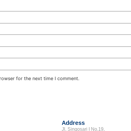
rowser for the next time I comment.
Address
Jl. Singosari I No.19,