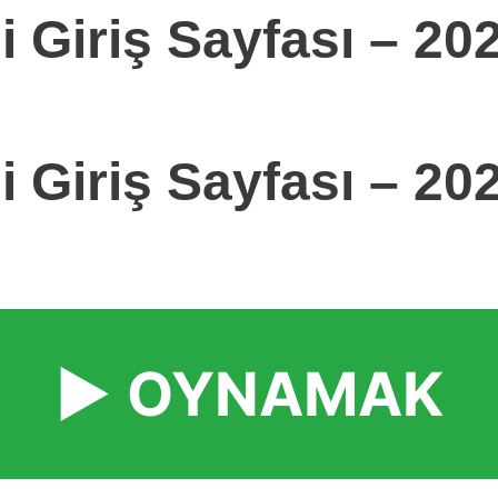
Giriş Sayfası – ​2
Giriş Sayfası – ​2
▶️ OYNAMAK