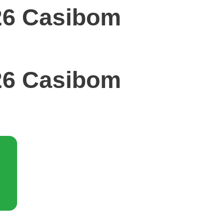
026 Casibom
026 Casibom