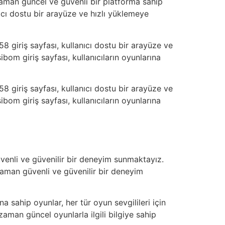
r zaman güncel ve güvenli bir platforma sahip
ıcı dostu bir arayüze ve hızlı yüklemeye
58 giriş sayfası, kullanıcı dostu bir arayüze ve
ibom giriş sayfası, kullanıcıların oyunlarına
58 giriş sayfası, kullanıcı dostu bir arayüze ve
ibom giriş sayfası, kullanıcıların oyunlarına
üvenli ve güvenilir bir deneyim sunmaktayız.
 zaman güvenli ve güvenilir bir deneyim
sahip oyunlar, her tür oyun sevgilileri için
aman güncel oyunlarla ilgili bilgiye sahip