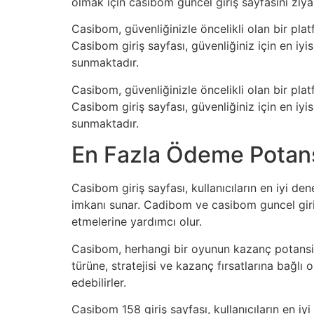
olmak için casibom guncel giriş sayfasını ziya
Casibom, güvenliğinizle öncelikli olan bir pla
Casibom giriş sayfası, güvenliğiniz için en iy
sunmaktadır.
Casibom, güvenliğinizle öncelikli olan bir pla
Casibom giriş sayfası, güvenliğiniz için en iy
sunmaktadır.
En Fazla Ödeme Potans
Casibom giriş sayfası, kullanıcıların en iyi de
imkanı sunar. Cadibom ve casibom guncel giriş s
etmelerine yardımcı olur.
Casibom, herhangi bir oyunun kazanç potansiy
türüne, stratejisi ve kazanç fırsatlarına bağlı
edebilirler.
Casibom 158 giriş sayfası, kullanıcıların en iyi