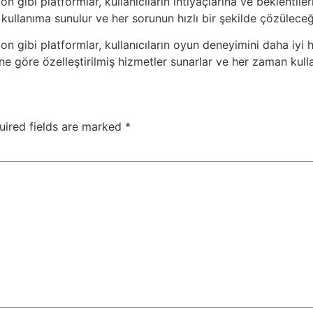
gibi platformlar, kullanıcıların ihtiyaçlarına ve beklentiler
kullanıma sunulur ve her sorunun hızlı bir şekilde çözüleceğ
 gibi platformlar, kullanıcıların oyun deneyimini daha iyi ha
rine göre özelleştirilmiş hizmetler sunarlar ve her zaman kull
uired fields are marked
*