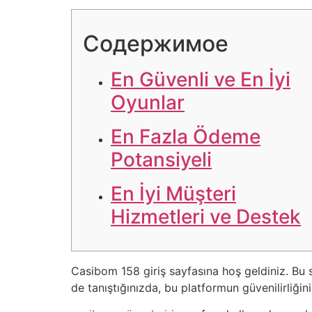
Содержимое
En Güvenli ve En İyi
Oyunlar
En Fazla Ödeme
Potansiyeli
En İyi Müşteri
Hizmetleri ve Destek
Casibom 158 giriş sayfasına hoş geldiniz. Bu s
de tanıştığınızda, bu platformun güvenilirliğini