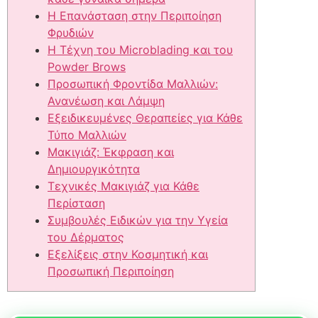
Η Επανάσταση στην Περιποίηση
Φρυδιών
Η Τέχνη του Microblading και του
Powder Brows
Προσωπική Φροντίδα Μαλλιών:
Ανανέωση και Λάμψη
Εξειδικευμένες Θεραπείες για Κάθε
Τύπο Μαλλιών
Μακιγιάζ: Έκφραση και
Δημιουργικότητα
Τεχνικές Μακιγιάζ για Κάθε
Περίσταση
Συμβουλές Ειδικών για την Υγεία
του Δέρματος
Εξελίξεις στην Κοσμητική και
Προσωπική Περιποίηση