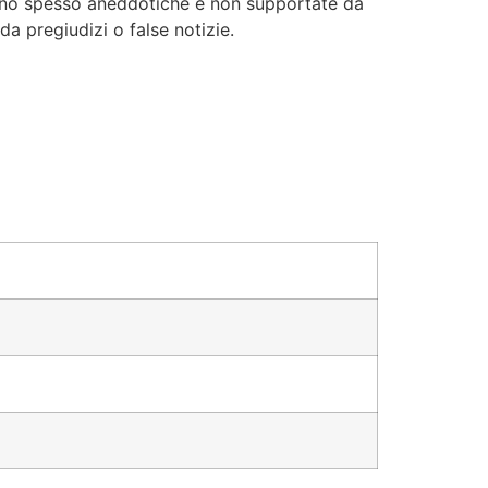
sono spesso aneddotiche e non supportate da
da pregiudizi o false notizie.