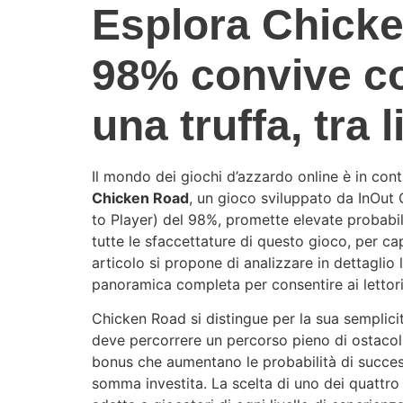
Esplora Chicke
98% convive co
una truffa, tra l
Il mondo dei giochi d’azzardo online è in con
Chicken Road
, un gioco sviluppato da InOut 
to Player) del 98%, promette elevate probabili
tutte le sfaccettature di questo gioco, per ca
articolo si propone di analizzare in dettaglio l
panoramica completa per consentire ai lettori
Chicken Road si distingue per la sua semplicit
deve percorrere un percorso pieno di ostacoli 
bonus che aumentano le probabilità di succes
somma investita. La scelta di uno dei quattro l