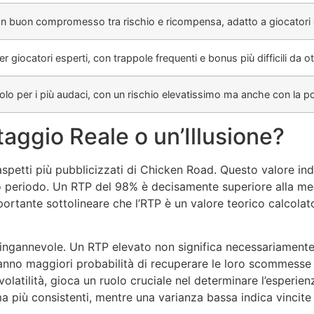
n buon compromesso tra rischio e ricompensa, adatto a giocatori 
er giocatori esperti, con trappole frequenti e bonus più difficili da o
olo per i più audaci, con un rischio elevatissimo ma anche con la poss
aggio Reale o un’Illusione?
aspetti più pubblicizzati di Chicken Road. Questo valore i
ungo periodo. Un RTP del 98% è decisamente superiore alla me
portante sottolineare che l’RTP è un valore teorico calcola
ingannevole. Un RTP elevato non significa necessariamente c
hanno maggiori probabilità di recuperare le loro scommesse ri
volatilità, gioca un ruolo cruciale nel determinare l’esperie
a più consistenti, mentre una varianza bassa indica vincite 