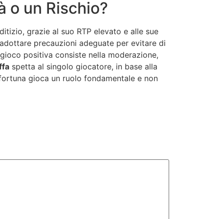
à o un Rischio?
tizio, grazie al suo RTP elevato e alle sue
 adottare precauzioni adeguate per evitare di
 gioco positiva consiste nella moderazione,
ffa
spetta al singolo giocatore, in base alla
a fortuna gioca un ruolo fondamentale e non