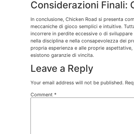
Considerazioni Finali:
In conclusione, Chicken Road si presenta come
meccaniche di gioco semplici e intuitive. Tut
incorrere in perdite eccessive o di sviluppar
nella disciplina e nella consapevolezza dei pr
propria esperienza e alle proprie aspettative
esistono garanzie di vincita.
Leave a Reply
Your email address will not be published.
Req
Comment
*