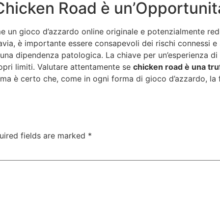
 Chicken Road è un’Opportunit
 un gioco d’azzardo online originale e potenzialmente reddi
tavia, è importante essere consapevoli dei rischi connessi e
e una dipendenza patologica. La chiave per un’esperienza di
opri limiti. Valutare attentamente se
chicken road è una tru
, ma è certo che, come in ogni forma di gioco d’azzardo, l
uired fields are marked
*