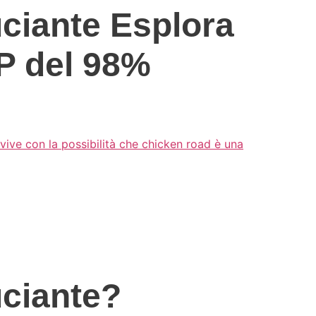
uciante Esplora
P del 98%
ive con la possibilità che chicken road è una
uciante?