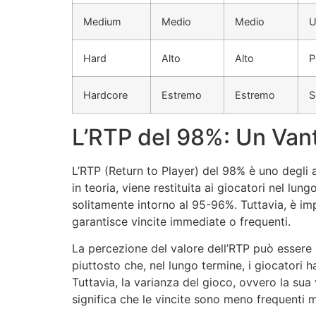
Medium
Medio
Medio
U
Hard
Alto
Alto
P
Hardcore
Estremo
Estremo
S
L’RTP del 98%: Un Vant
L’RTP (Return to Player) del 98% è uno degli 
in teoria, viene restituita ai giocatori nel l
solitamente intorno al 95-96%. Tuttavia, è im
garantisce vincite immediate o frequenti.
La percezione del valore dell’RTP può essere 
piuttosto che, nel lungo termine, i giocatori 
Tuttavia, la varianza del gioco, ovvero la sua 
significa che le vincite sono meno frequenti m