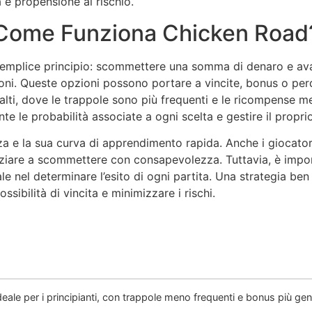
a e propensione al rischio.
 Come Funziona Chicken Road
semplice principio: scommettere una somma di denaro e ava
ioni. Queste opzioni possono portare a vincite, bonus o pe
più alti, dove le trappole sono più frequenti e le ricompense 
te le probabilità associate a ogni scelta e gestire il propr
zza e la sua curva di apprendimento rapida. Anche i giocato
ziare a scommettere con consapevolezza. Tuttavia, è impor
e nel determinare l’esito di ogni partita. Una strategia ben
sibilità di vincita e minimizzare i rischi.
deale per i principianti, con trappole meno frequenti e bonus più gen