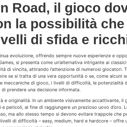
n Road, il gioco do
n la possibilità che
ivelli di sfida e ricch
tinua evoluzione, offrendo sempre nuove esperienze e oppor
Games, si presenta come un’alternativa intrigante ai classi
tà di vincita, attirando l’attenzione di numerosi giocatori
pire se si tratta di una vera opportunità o se, come alcuni
e meccaniche di gioco, i livelli di difficoltà, le potenzialit
 di prendere una decisione informata.
à e originalità. In un ambiente visivamente accattivante, il 
e pericoli, al fine di raggiungere un prezioso uovo d’oro. 
so, ma allo stesso tempo si devono evitare trappole che p
ivelli di difficoltà – easy, medium, hard e hardcore – offre