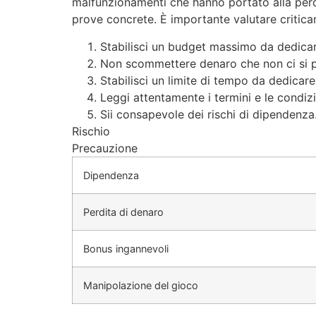
malfunzionamenti che hanno portato alla per
prove concrete. È importante valutare criticam
Stabilisci un budget massimo da dedicar
Non scommettere denaro che non ci si p
Stabilisci un limite di tempo da dedicare
Leggi attentamente i termini e le condiz
Sii consapevole dei rischi di dipendenza
Rischio
Precauzione
Dipendenza
Perdita di denaro
Bonus ingannevoli
Manipolazione del gioco