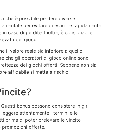
fica che è possibile perdere diverse
ndamentale per evitare di esaurire rapidamente
n caso di perdite. Inoltre, è consigliabile
levato del gioco.
 il valore reale sia inferiore a quello
re che gli operatori di gioco online sono
orrettezza dei giochi offerti. Sebbene non sia
re affidabile si metta a rischio
incite?
 Questi bonus possono consistere in giri
e leggere attentamente i termini e le
i prima di poter prelevare le vincite
e promozioni offerte.