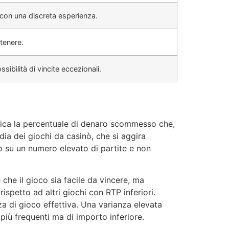
con una discreta esperienza.
ttenere.
ibilità di vincite eccezionali.
ndica la percentuale di denaro scommesso che,
dia dei giochi da casinò, che si aggira
to su un numero elevato di partite e non
he il gioco sia facile da vincere, ma
spetto ad altri giochi con RTP inferiori.
nza di gioco effettiva. Una varianza elevata
più frequenti ma di importo inferiore.