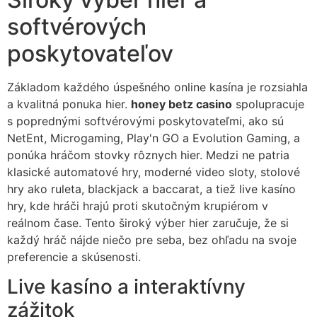
softvérových
poskytovateľov
Základom každého úspešného online kasína je rozsiahla
a kvalitná ponuka hier.
honey betz casino
spolupracuje
s poprednými softvérovými poskytovateľmi, ako sú
NetEnt, Microgaming, Play'n GO a Evolution Gaming, a
ponúka hráčom stovky rôznych hier. Medzi ne patria
klasické automatové hry, moderné video sloty, stolové
hry ako ruleta, blackjack a baccarat, a tiež live kasíno
hry, kde hráči hrajú proti skutočným krupiérom v
reálnom čase. Tento široký výber hier zaručuje, že si
každý hráč nájde niečo pre seba, bez ohľadu na svoje
preferencie a skúsenosti.
Live kasíno a interaktívny
zážitok