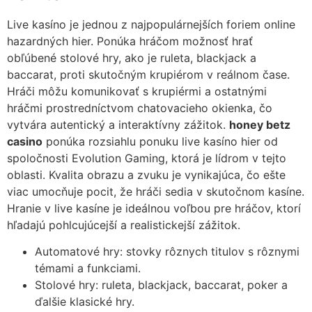
Live kasíno je jednou z najpopulárnejších foriem online
hazardných hier. Ponúka hráčom možnosť hrať
obľúbené stolové hry, ako je ruleta, blackjack a
baccarat, proti skutočným krupiérom v reálnom čase.
Hráči môžu komunikovať s krupiérmi a ostatnými
hráčmi prostredníctvom chatovacieho okienka, čo
vytvára autentický a interaktívny zážitok.
honey betz
casino
ponúka rozsiahlu ponuku live kasíno hier od
spoločnosti Evolution Gaming, ktorá je lídrom v tejto
oblasti. Kvalita obrazu a zvuku je vynikajúca, čo ešte
viac umocňuje pocit, že hráči sedia v skutočnom kasíne.
Hranie v live kasíne je ideálnou voľbou pre hráčov, ktorí
hľadajú pohlcujúcejší a realistickejší zážitok.
Automatové hry: stovky rôznych titulov s rôznymi
témami a funkciami.
Stolové hry: ruleta, blackjack, baccarat, poker a
ďalšie klasické hry.