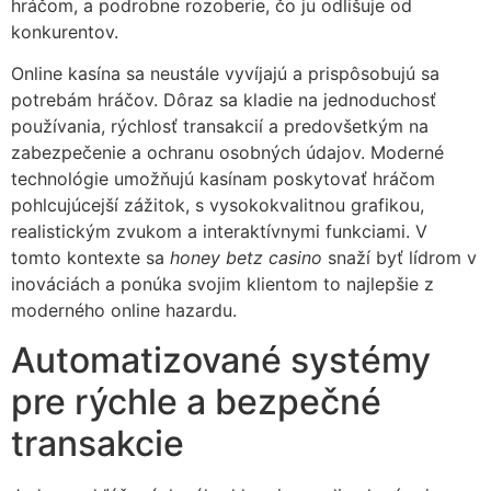
hráčom, a podrobne rozoberie, čo ju odlišuje od
konkurentov.
Online kasína sa neustále vyvíjajú a prispôsobujú sa
potrebám hráčov. Dôraz sa kladie na jednoduchosť
používania, rýchlosť transakcií a predovšetkým na
zabezpečenie a ochranu osobných údajov. Moderné
technológie umožňujú kasínam poskytovať hráčom
pohlcujúcejší zážitok, s vysokokvalitnou grafikou,
realistickým zvukom a interaktívnymi funkciami. V
tomto kontexte sa
honey betz casino
snaží byť lídrom v
inováciách a ponúka svojim klientom to najlepšie z
moderného online hazardu.
Automatizované systémy
pre rýchle a bezpečné
transakcie