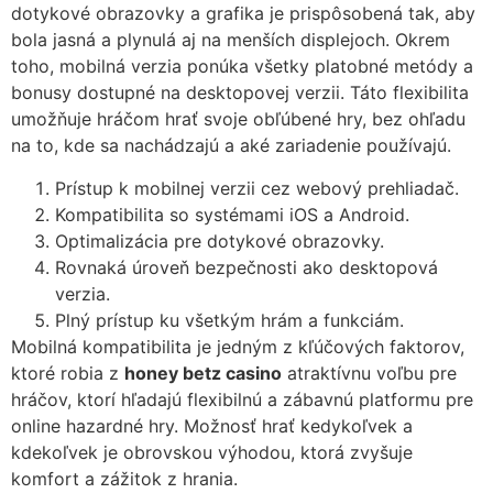
dotykové obrazovky a grafika je prispôsobená tak, aby
bola jasná a plynulá aj na menších displejoch. Okrem
toho, mobilná verzia ponúka všetky platobné metódy a
bonusy dostupné na desktopovej verzii. Táto flexibilita
umožňuje hráčom hrať svoje obľúbené hry, bez ohľadu
na to, kde sa nachádzajú a aké zariadenie používajú.
Prístup k mobilnej verzii cez webový prehliadač.
Kompatibilita so systémami iOS a Android.
Optimalizácia pre dotykové obrazovky.
Rovnaká úroveň bezpečnosti ako desktopová
verzia.
Plný prístup ku všetkým hrám a funkciám.
Mobilná kompatibilita je jedným z kľúčových faktorov,
ktoré robia z
honey betz casino
atraktívnu voľbu pre
hráčov, ktorí hľadajú flexibilnú a zábavnú platformu pre
online hazardné hry. Možnosť hrať kedykoľvek a
kdekoľvek je obrovskou výhodou, ktorá zvyšuje
komfort a zážitok z hrania.