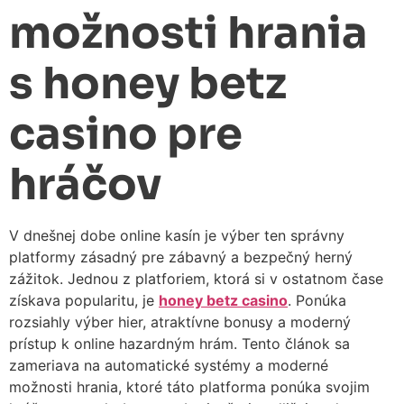
možnosti hrania
s honey betz
casino pre
hráčov
V dnešnej dobe online kasín je výber ten správny
platformy zásadný pre zábavný a bezpečný herný
zážitok. Jednou z platforiem, ktorá si v ostatnom čase
získava popularitu, je
honey betz casino
. Ponúka
rozsiahly výber hier, atraktívne bonusy a moderný
prístup k online hazardným hrám. Tento článok sa
zameriava na automatické systémy a moderné
možnosti hrania, ktoré táto platforma ponúka svojim