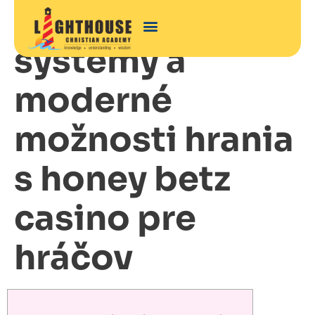
Automatické
systémy a
moderné
možnosti hrania
s honey betz
casino pre
hráčov