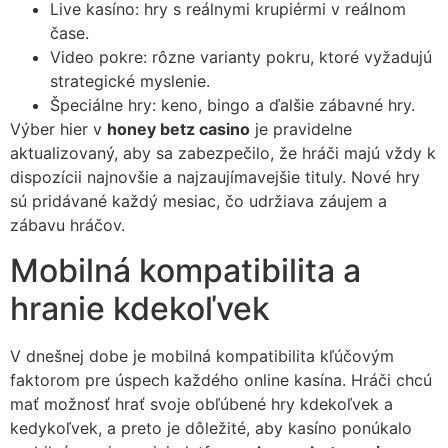
Live kasíno: hry s reálnymi krupiérmi v reálnom
čase.
Video pokre: rôzne varianty pokru, ktoré vyžadujú
strategické myslenie.
Špeciálne hry: keno, bingo a ďalšie zábavné hry.
Výber hier v
honey betz casino
je pravidelne
aktualizovaný, aby sa zabezpečilo, že hráči majú vždy k
dispozícii najnovšie a najzaujímavejšie tituly. Nové hry
sú pridávané každý mesiac, čo udržiava záujem a
zábavu hráčov.
Mobilná kompatibilita a
hranie kdekoľvek
V dnešnej dobe je mobilná kompatibilita kľúčovým
faktorom pre úspech každého online kasína. Hráči chcú
mať možnosť hrať svoje obľúbené hry kdekoľvek a
kedykoľvek, a preto je dôležité, aby kasíno ponúkalo