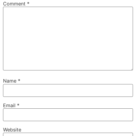
Comment
*
Name
*
Email
*
Website