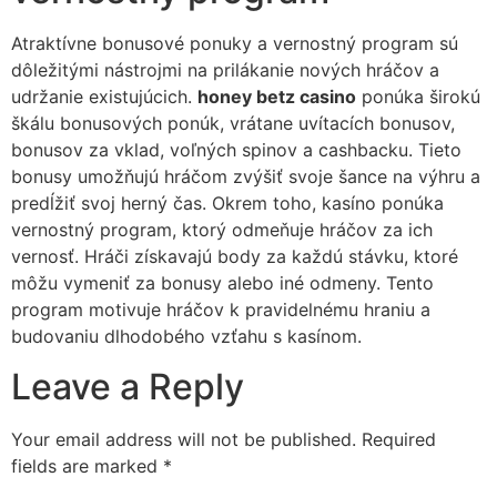
Atraktívne bonusové ponuky a vernostný program sú
dôležitými nástrojmi na prilákanie nových hráčov a
udržanie existujúcich.
honey betz casino
ponúka širokú
škálu bonusových ponúk, vrátane uvítacích bonusov,
bonusov za vklad, voľných spinov a cashbacku. Tieto
bonusy umožňujú hráčom zvýšiť svoje šance na výhru a
predĺžiť svoj herný čas. Okrem toho, kasíno ponúka
vernostný program, ktorý odmeňuje hráčov za ich
vernosť. Hráči získavajú body za každú stávku, ktoré
môžu vymeniť za bonusy alebo iné odmeny. Tento
program motivuje hráčov k pravidelnému hraniu a
budovaniu dlhodobého vzťahu s kasínom.
Leave a Reply
Your email address will not be published.
Required
fields are marked
*