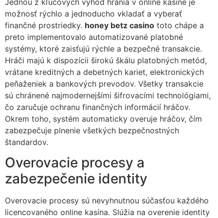
Jednou z kľúčových výhod hrania v online kasíne je
možnosť rýchlo a jednoducho vkladať a vyberať
finančné prostriedky.
honey betz casino
toto chápe a
preto implementovalo automatizované platobné
systémy, ktoré zaisťujú rýchle a bezpečné transakcie.
Hráči majú k dispozícii širokú škálu platobných metód,
vrátane kreditných a debetných kariet, elektronických
peňaženiek a bankových prevodov. Všetky transakcie
sú chránené najmodernejšími šifrovacími technológiami,
čo zaručuje ochranu finančných informácií hráčov.
Okrem toho, systém automaticky overuje hráčov, čím
zabezpečuje plnenie všetkých bezpečnostných
štandardov.
Overovacie procesy a
zabezpečenie identity
Overovacie procesy sú nevyhnutnou súčasťou každého
licencovaného online kasína. Slúžia na overenie identity