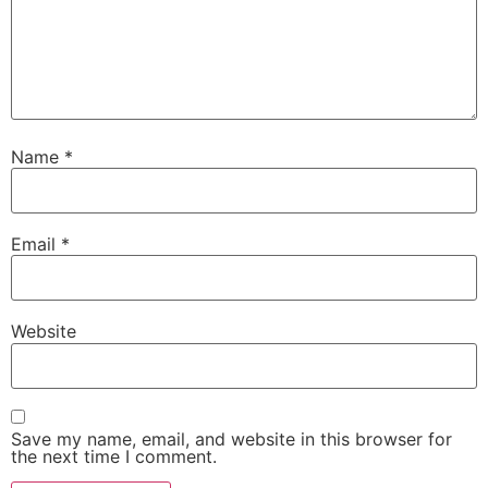
Name
*
Email
*
Website
Save my name, email, and website in this browser for
the next time I comment.