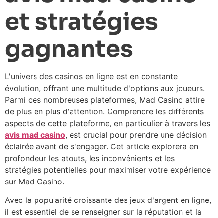
et stratégies
gagnantes
L'univers des casinos en ligne est en constante
évolution, offrant une multitude d'options aux joueurs.
Parmi ces nombreuses plateformes, Mad Casino attire
de plus en plus d'attention. Comprendre les différents
aspects de cette plateforme, en particulier à travers les
avis mad casino
, est crucial pour prendre une décision
éclairée avant de s'engager. Cet article explorera en
profondeur les atouts, les inconvénients et les
stratégies potentielles pour maximiser votre expérience
sur Mad Casino.
Avec la popularité croissante des jeux d'argent en ligne,
il est essentiel de se renseigner sur la réputation et la