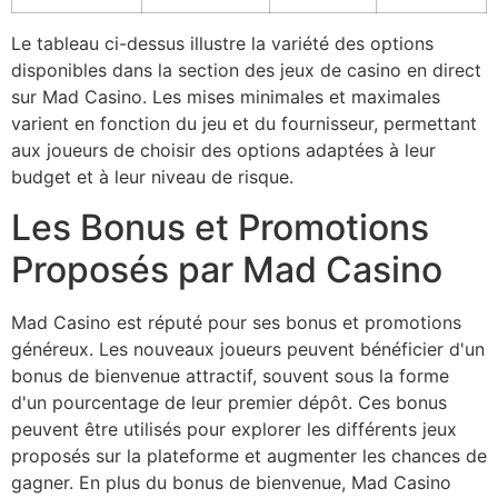
Le tableau ci-dessus illustre la variété des options
disponibles dans la section des jeux de casino en direct
sur Mad Casino. Les mises minimales et maximales
varient en fonction du jeu et du fournisseur, permettant
aux joueurs de choisir des options adaptées à leur
budget et à leur niveau de risque.
Les Bonus et Promotions
Proposés par Mad Casino
Mad Casino est réputé pour ses bonus et promotions
généreux. Les nouveaux joueurs peuvent bénéficier d'un
bonus de bienvenue attractif, souvent sous la forme
d'un pourcentage de leur premier dépôt. Ces bonus
peuvent être utilisés pour explorer les différents jeux
proposés sur la plateforme et augmenter les chances de
gagner. En plus du bonus de bienvenue, Mad Casino