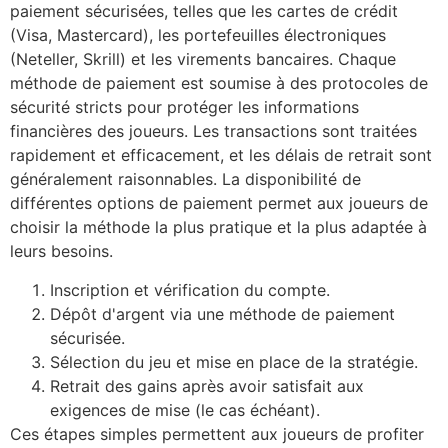
paiement sécurisées, telles que les cartes de crédit
(Visa, Mastercard), les portefeuilles électroniques
(Neteller, Skrill) et les virements bancaires. Chaque
méthode de paiement est soumise à des protocoles de
sécurité stricts pour protéger les informations
financières des joueurs. Les transactions sont traitées
rapidement et efficacement, et les délais de retrait sont
généralement raisonnables. La disponibilité de
différentes options de paiement permet aux joueurs de
choisir la méthode la plus pratique et la plus adaptée à
leurs besoins.
Inscription et vérification du compte.
Dépôt d'argent via une méthode de paiement
sécurisée.
Sélection du jeu et mise en place de la stratégie.
Retrait des gains après avoir satisfait aux
exigences de mise (le cas échéant).
Ces étapes simples permettent aux joueurs de profiter