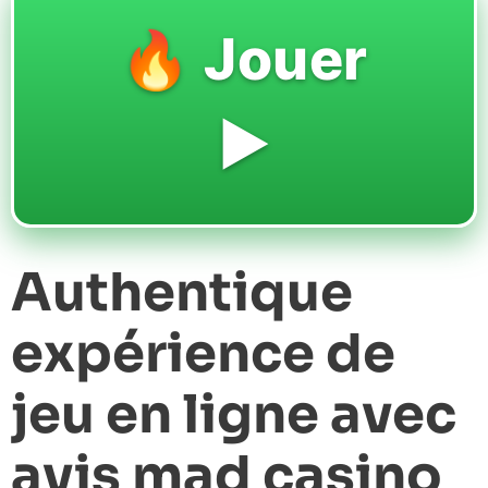
🔥 Jouer
▶️
Authentique
expérience de
jeu en ligne avec
avis mad casino