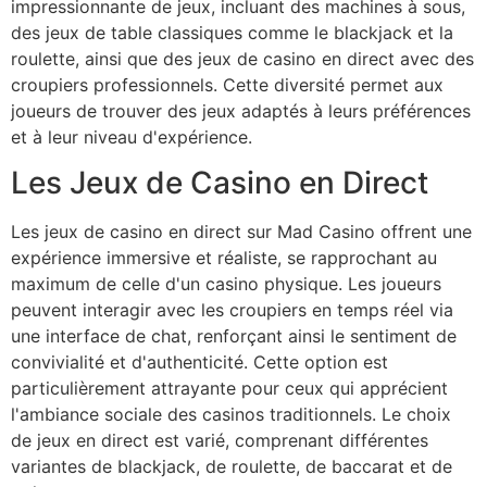
impressionnante de jeux, incluant des machines à sous,
des jeux de table classiques comme le blackjack et la
roulette, ainsi que des jeux de casino en direct avec des
croupiers professionnels. Cette diversité permet aux
joueurs de trouver des jeux adaptés à leurs préférences
et à leur niveau d'expérience.
Les Jeux de Casino en Direct
Les jeux de casino en direct sur Mad Casino offrent une
expérience immersive et réaliste, se rapprochant au
maximum de celle d'un casino physique. Les joueurs
peuvent interagir avec les croupiers en temps réel via
une interface de chat, renforçant ainsi le sentiment de
convivialité et d'authenticité. Cette option est
particulièrement attrayante pour ceux qui apprécient
l'ambiance sociale des casinos traditionnels. Le choix
de jeux en direct est varié, comprenant différentes
variantes de blackjack, de roulette, de baccarat et de