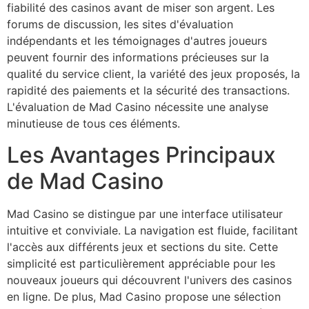
fiabilité des casinos avant de miser son argent. Les
forums de discussion, les sites d'évaluation
indépendants et les témoignages d'autres joueurs
peuvent fournir des informations précieuses sur la
qualité du service client, la variété des jeux proposés, la
rapidité des paiements et la sécurité des transactions.
L'évaluation de Mad Casino nécessite une analyse
minutieuse de tous ces éléments.
Les Avantages Principaux
de Mad Casino
Mad Casino se distingue par une interface utilisateur
intuitive et conviviale. La navigation est fluide, facilitant
l'accès aux différents jeux et sections du site. Cette
simplicité est particulièrement appréciable pour les
nouveaux joueurs qui découvrent l'univers des casinos
en ligne. De plus, Mad Casino propose une sélection