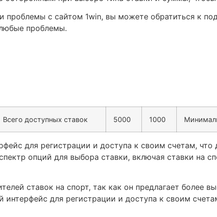
и проблемы с сайтом 1win, вы можете обратиться к по
 любые проблемы.
Всего доступных ставок
5000
1000
Минималь
рфейс для регистрации и доступа к своим счетам, что 
пектр опций для выбора ставки, включая ставки на спо
ителей ставок на спорт, так как он предлагает более 
й интерфейс для регистрации и доступа к своим счета