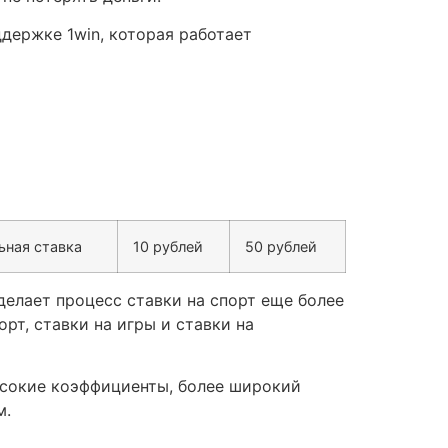
ддержке 1win, которая работает
ная ставка
10 рублей
50 рублей
делает процесс ставки на спорт еще более
рт, ставки на игры и ставки на
высокие коэффициенты, более широкий
м.