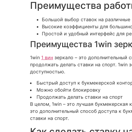
Преимущества работы
Большой выбор ставок на различные
Высокие коэффициенты для большин
Простой и удобный интерфейс для ре
Преимущества 1win зер
1win
1 вин
зеркало – это дополнительный с
продолжать делать ставки на спорт. 1win 
доступностью.
Быстрый доступ к букмекерской конто
Можно обойти блокировку
Продолжать делать ставки на спорт
В целом, 1win – это лучшая букмекерская 
это дополнительный способ доступа к бук
ставки на спорт.
Как сделать ставку на