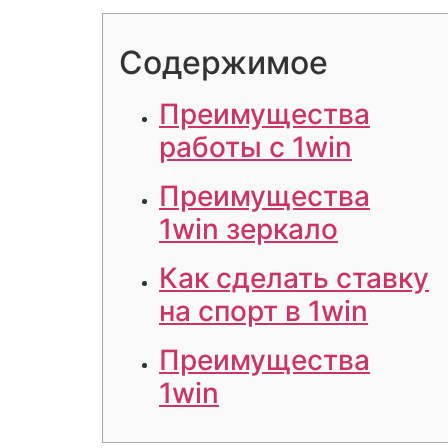
Содержимое
Преимущества
работы с 1win
Преимущества
1win зеркало
Как сделать ставку
на спорт в 1win
Преимущества
1win