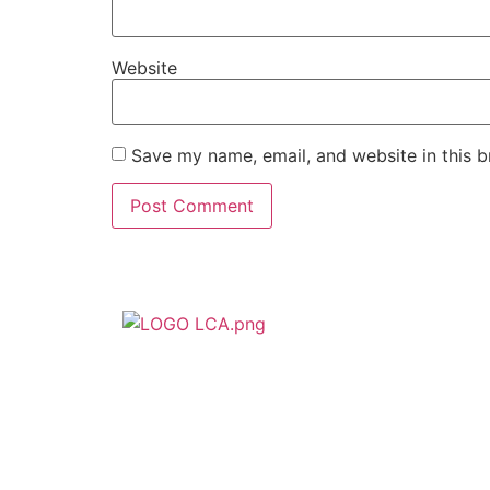
Website
Save my name, email, and website in this b