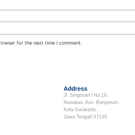
rowser for the next time I comment.
Address
Jl. Singosari I No.19,
Nusukan, Kec. Banjarsari,
Kota Surakarta,
Jawa Tengah 57135