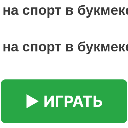
 на спорт в букме
 на спорт в букме
▶️ ИГРАТЬ