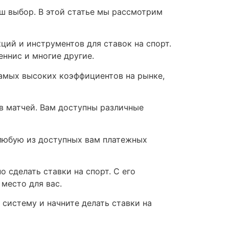
аш выбор. В этой статье мы рассмотрим
ций и инструментов для ставок на спорт.
еннис и многие другие.
самых высоких коэффициентов на рынке,
ов матчей. Вам доступны различные
 любую из доступных вам платежных
о сделать ставки на спорт. С его
место для вас.
в систему и начните делать ставки на