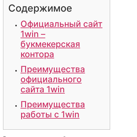
Содержимое
Официальный сайт
1win –
букмекерская
контора
Преимущества
официального
сайта 1win
Преимущества
работы с 1win