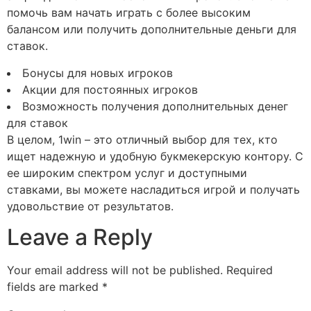
помочь вам начать играть с более высоким
балансом или получить дополнительные деньги для
ставок.
Бонусы для новых игроков
Акции для постоянных игроков
Возможность получения дополнительных денег
для ставок
В целом, 1win – это отличный выбор для тех, кто
ищет надежную и удобную букмекерскую контору. С
ее широким спектром услуг и доступными
ставками, вы можете насладиться игрой и получать
удовольствие от результатов.
Leave a Reply
Your email address will not be published.
Required
fields are marked
*