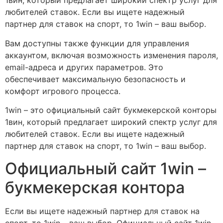
1вин, который предлагает широкий спектр услуг для
любителей ставок. Если вы ищете надежный
партнер для ставок на спорт, то 1win – ваш выбор.
Вам доступны также функции для управления
аккаунтом, включая возможность изменения пароля,
email-адреса и других параметров. Это
обеспечивает максимальную безопасность и
комфорт игрового процесса.
1win – это официальный сайт букмекерской конторы
1вин, который предлагает широкий спектр услуг для
любителей ставок. Если вы ищете надежный
партнер для ставок на спорт, то 1win – ваш выбор.
Официальный сайт 1win –
букмекерская контора
Если вы ищете надежный партнер для ставок на
спорт, то 1win – ваш выбор. Официальный сайт 1win