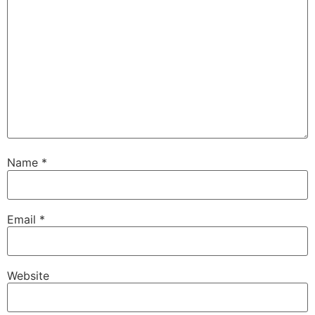
Name
*
Email
*
Website