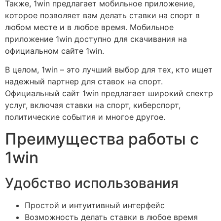
Также, 1win предлагает мобильное приложение,
которое позволяет вам делать ставки на спорт в
любом месте и в любое время. Мобильное
приложение 1win доступно для скачивания на
официальном сайте 1win.
В целом, 1win – это лучший выбор для тех, кто ищет
надежный партнер для ставок на спорт.
Официальный сайт 1win предлагает широкий спектр
услуг, включая ставки на спорт, киберспорт,
политические события и многое другое.
Преимущества работы с
1win
Удобство использования
Простой и интуитивный интерфейс
Возможность делать ставки в любое время