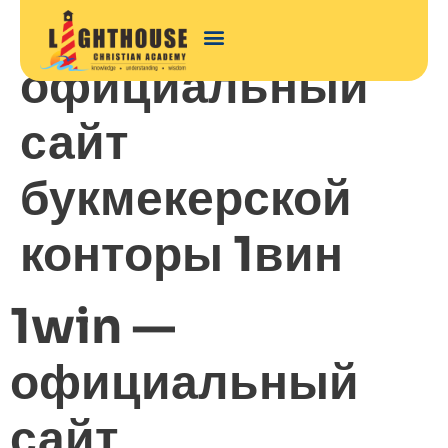
1win —
официальный
сайт
букмекерской
конторы 1вин
1win —
официальный
сайт