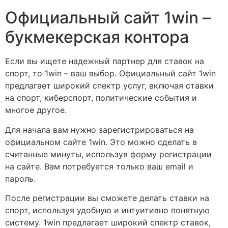
Официальный сайт 1win –
букмекерская контора
Если вы ищете надежный партнер для ставок на
спорт, то 1win – ваш выбор. Официальный сайт 1win
предлагает широкий спектр услуг, включая ставки
на спорт, киберспорт, политические события и
многое другое.
Для начала вам нужно зарегистрироваться на
официальном сайте 1win. Это можно сделать в
считанные минуты, используя форму регистрации
на сайте. Вам потребуется только ваш email и
пароль.
После регистрации вы сможете делать ставки на
спорт, используя удобную и интуитивно понятную
систему. 1win предлагает широкий спектр ставок,