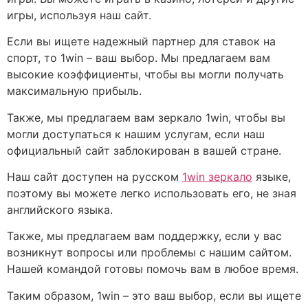
игры, используя наш сайт.
Если вы ищете надежный партнер для ставок на
спорт, то 1win – ваш выбор. Мы предлагаем вам
высокие коэффициенты, чтобы вы могли получать
максимальную прибыль.
Также, мы предлагаем вам зеркало 1win, чтобы вы
могли доступаться к нашим услугам, если наш
официальный сайт заблокирован в вашей стране.
Наш сайт доступен на русском
1win зеркало
языке,
поэтому вы можете легко использовать его, не зная
английского языка.
Также, мы предлагаем вам поддержку, если у вас
возникнут вопросы или проблемы с нашим сайтом.
Нашей командой готовы помочь вам в любое время.
Таким образом, 1win – это ваш выбор, если вы ищете