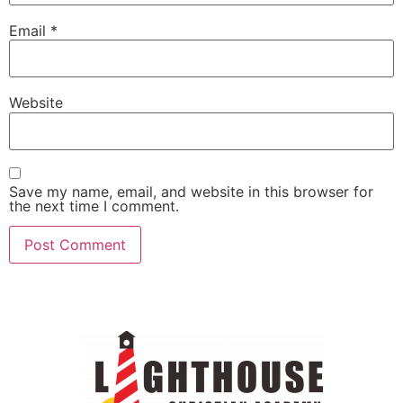
Email
*
Website
Save my name, email, and website in this browser for
the next time I comment.