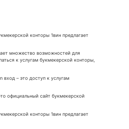
букмекерской конторы 1вин предлагает
лагает множество возможностей для
упаться к услугам букмекерской конторы,
in вход – это доступ к услугам
– это официальный сайт букмекерской
букмекерской конторы 1вин предлагает