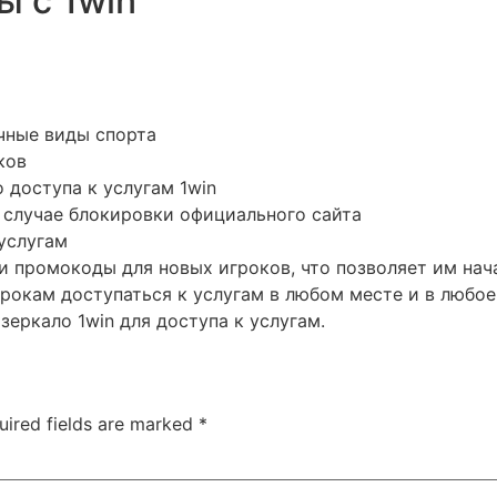
 с 1win
чные виды спорта
ков
 доступа к услугам 1win
в случае блокировки официального сайта
 услугам
 и промокоды для новых игроков, что позволяет им на
грокам доступаться к услугам в любом месте и в любое
зеркало 1win для доступа к услугам.
uired fields are marked
*