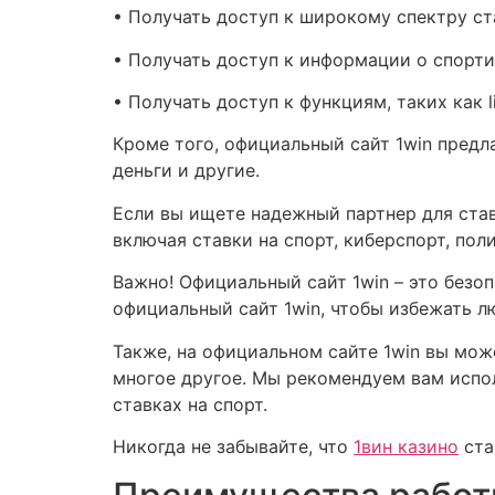
• Получать доступ к широкому спектру ст
• Получать доступ к информации о спорти
• Получать доступ к функциям, таких как li
Кроме того, официальный сайт 1win предл
деньги и другие.
Если вы ищете надежный партнер для ставо
включая ставки на спорт, киберспорт, пол
Важно! Официальный сайт 1win – это безо
официальный сайт 1win, чтобы избежать л
Также, на официальном сайте 1win вы мож
многое другое. Мы рекомендуем вам испол
ставках на спорт.
Никогда не забывайте, что
1вин казино
ста