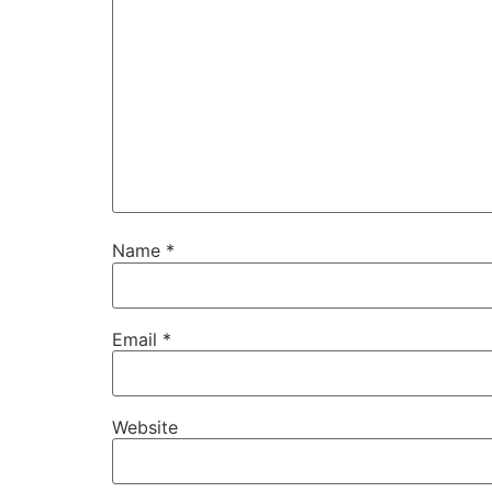
Name
*
Email
*
Website