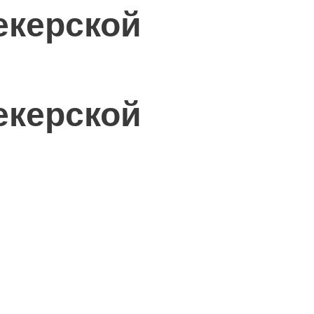
екерской
екерской