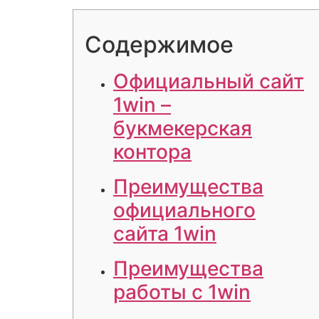
Содержимое
Официальный сайт
1win –
букмекерская
контора
Преимущества
официального
сайта 1win
Преимущества
работы с 1win