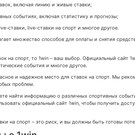
авок, включая линию и живые ставки;
вных событиях, включая статистику и прогнозы;
ve-ставки, live-ставки на спорт и многое другое.
агает множество способов для оплаты и снятия средст
к на спорт, то 1win – ваш выбор. Официальный сайт 1w
итические события и многое другое.
пасное и надежное место для ставок на спорт. Мы рек
юбых проблем.
ете найти информацию о различных спортивных события
ьзовать официальный сайт 1win, чтобы получить дост
вки на спорт – это риск, и вы должны быть готовы поте