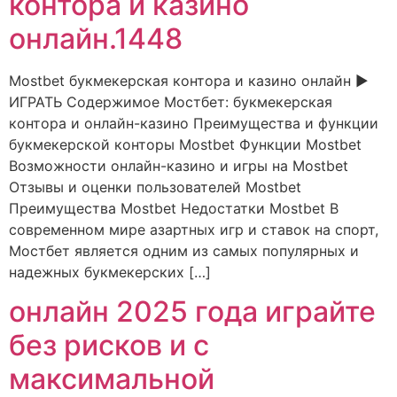
контора и казино
онлайн.1448
Mostbet букмекерская контора и казино онлайн ▶️
ИГРАТЬ Содержимое Мостбет: букмекерская
контора и онлайн-казино Преимущества и функции
букмекерской конторы Mostbet Функции Mostbet
Возможности онлайн-казино и игры на Mostbet
Отзывы и оценки пользователей Mostbet
Преимущества Mostbet Недостатки Mostbet В
современном мире азартных игр и ставок на спорт,
Мостбет является одним из самых популярных и
надежных букмекерских […]
онлайн 2025 года играйте
без рисков и с
максимальной