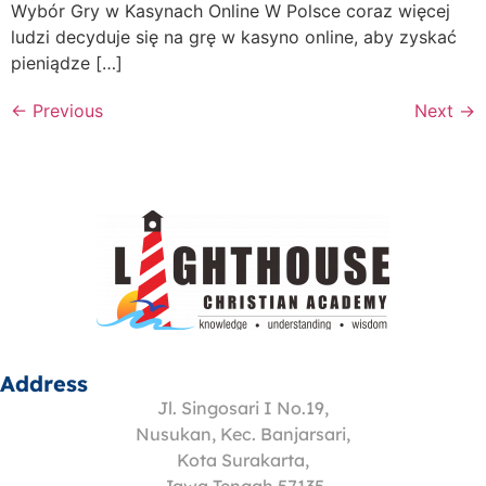
Wybór Gry w Kasynach Online W Polsce coraz więcej
ludzi decyduje się na grę w kasyno online, aby zyskać
pieniądze […]
←
Previous
Next
→
Address
Jl. Singosari I No.19,
Nusukan, Kec. Banjarsari,
Kota Surakarta,