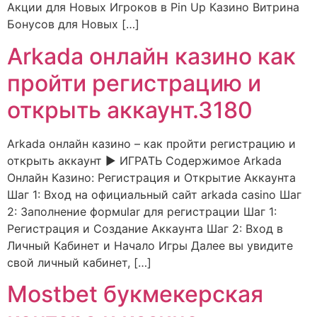
Акции для Новых Игроков в Pin Up Казино Витрина
Бонусов для Новых […]
Arkada онлайн казино как
пройти регистрацию и
открыть аккаунт.3180
Arkada онлайн казино – как пройти регистрацию и
открыть аккаунт ▶️ ИГРАТЬ Содержимое Arkada
Онлайн Казино: Регистрация и Открытие Аккаунта
Шаг 1: Вход на официальный сайт arkada casino Шаг
2: Заполнение формular для регистрации Шаг 1:
Регистрация и Создание Аккаунта Шаг 2: Вход в
Личный Кабинет и Начало Игры Далее вы увидите
свой личный кабинет, […]
Mostbet букмекерская